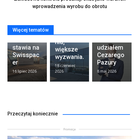
scenarius
wprowadzenia wyrobu do obrotu
z. Somfy
prezentuj
e
Duże
Więcej tematów
TechTiny
kampanię
przeszkle
House
TaHoma z
nia,
stawia na
udziałem
większe
Swisspac
Cezarego
wyzwania.
er
Pazury
18 czerwiec
16 lipiec 2026
2026
8 maj 2026
Przeczytaj koniecznie
Promocja