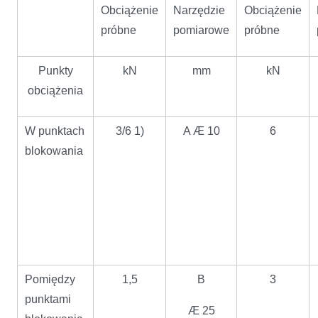
Obciążenie
Narzędzie
Obciążenie
próbne
pomiarowe
próbne
Punkty
kN
mm
kN
obciążenia
W punktach
3/6 1)
A Æ 10
6
blokowania
Pomiędzy
1,5
B
3
punktami
Æ 25