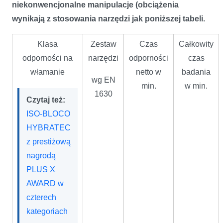
niekonwencjonalne manipulacje (obciążenia
wynikają z stosowania narzędzi jak poniższej tabeli.
Klasa
Zestaw
Czas
Całkowity
odporności na
narzędzi
odporności
czas
włamanie
netto w
badania
wg EN
min.
w min.
1630
Czytaj też:
ISO-BLOCO
HYBRATEC
z prestiżową
nagrodą
PLUS X
AWARD w
czterech
kategoriach