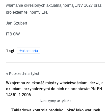
włamanie określonych aktualną normą ENV 1627 oraz
projektem tej normy EN.
Jan Szubert
ITB OW
Tagi
akcesoria
« Poprzedni artykuł
Wzajemna zależność między właściwościami drzwi, a
okuciami przynależnymi do nich na podstawie PN-EN
Dom jest
14351-1:2006
jak
Następny artykuł »
dobrze
napisany
Zakładowa kontrola produkcji okuć jako warunek