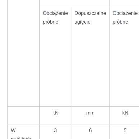
Obciążenie
Dopuszczalne
Obciążenie
próbne
ugięcie
próbne
kN
mm
kN
W
3
6
5