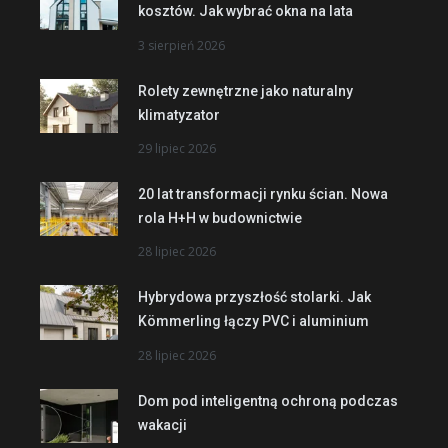
kosztów. Jak wybrać okna na lata
3 sierpień 2026
Rolety zewnętrzne jako naturalny
klimatyzator
29 lipiec 2026
20 lat transformacji rynku ścian. Nowa
rola H+H w budownictwie
28 lipiec 2026
Hybrydowa przyszłość stolarki. Jak
Kömmerling łączy PVC i aluminium
28 lipiec 2026
Dom pod inteligentną ochroną podczas
wakacji