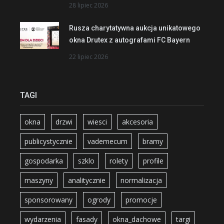
28 lipiec 2026
Rusza charytatywna aukcja unikatowego
okna Drutex z autografami FC Bayern
22 lipiec 2026
TAGI
okna
drzwi
wiesci
akcesoria
publicystycznie
vademecum
bramy
gospodarka
szklo
rolety
profile
maszyny
analitycznie
normalizacja
sponsorowany
ogrody
promocje
wydarzenia
fasady
okna_dachowe
targi