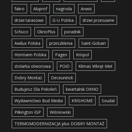
fakro
Aluprof
nagroda
Anwis
drzwi tarasowe
G-U Polska
drzwi przesuwne
Schüco
OknoPlus
poradnik
Awilux Polska
przeszklenia
Saint-Gobain
Hörmann Polska
Pagen
Krispol
stolarka otworowa
POiD
Klimas Wkręt-Met
Dobry Montaż
Deceuninck
Budujesz Dla Pokoleń
kwartalnik OKNO
Wydawnictwo Bud Media
KRISHOME
Soudal
Pilkington IGP
Wiśniowski
TERMOMODERNIZACJA plus DOBRY MONTAŻ