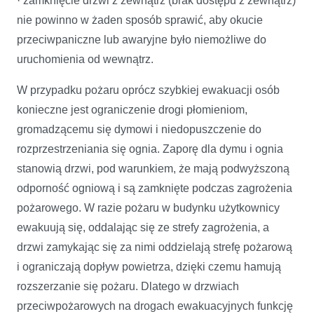
· zamknięcie drzwi z zewnątrz (brak dostępu z zewnątrz)
nie powinno w żaden sposób sprawić, aby okucie
przeciwpaniczne lub awaryjne było niemożliwe do
uruchomienia od wewnątrz.
W przypadku pożaru oprócz szybkiej ewakuacji osób
konieczne jest ograniczenie drogi płomieniom,
gromadzącemu się dymowi i niedopuszczenie do
rozprzestrzeniania się ognia. Zaporę dla dymu i ognia
stanowią drzwi, pod warunkiem, że mają podwyższoną
odporność ogniową i są zamknięte podczas zagrożenia
pożarowego. W razie pożaru w budynku użytkownicy
ewakuują się, oddalając się ze strefy zagrożenia, a
drzwi zamykając się za nimi oddzielają strefę pożarową
i ograniczają dopływ powietrza, dzięki czemu hamują
rozszerzanie się pożaru. Dlatego w drzwiach
przeciwpożarowych na drogach ewakuacyjnych funkcję