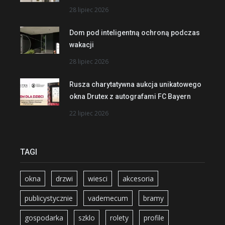
28 lipiec 2026
Dom pod inteligentną ochroną podczas
wakacji
28 lipiec 2026
Rusza charytatywna aukcja unikatowego
okna Drutex z autografami FC Bayern
22 lipiec 2026
TAGI
okna
drzwi
wiesci
akcesoria
publicystycznie
vademecum
bramy
gospodarka
szklo
rolety
profile