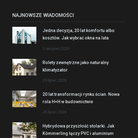
NAJNOWSZE WIADOMOŚCI
Jedna decyzja, 20 lat komfortu albo
kosztów. Jak wybrać okna na lata
3 sierpień 2026
Rolety zewnętrzne jako naturalny
klimatyzator
29 lipiec 2026
20 lat transformacji rynku ścian. Nowa
rola H+H w budownictwie
28 lipiec 2026
Hybrydowa przyszłość stolarki. Jak
Kömmerling łączy PVC i aluminium