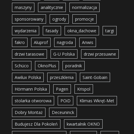
maszyny
analitycznie
normalizacja
sponsorowany
ogrody
promocje
wydarzenia
fasady
okna_dachowe
targi
fakro
Aluprof
nagroda
Anwis
drzwi tarasowe
G-U Polska
drzwi przesuwne
Schüco
OknoPlus
poradnik
Awilux Polska
przeszklenia
Saint-Gobain
Hörmann Polska
Pagen
Krispol
stolarka otworowa
POiD
Klimas Wkręt-Met
Dobry Montaż
Deceuninck
Budujesz Dla Pokoleń
kwartalnik OKNO