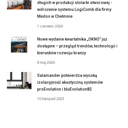
długich w produkcji stolarki otworowej -
wdrożenie systemu LogiComb dla firmy
Medos w Chełmnie
1 czerwiec 2026
Nowe wydanie kwartalnika „OKNO” już
dostępne – przegląd trendów, technologii i
kierunków rozwoju branży
8 maj 2026
Salamander potwierdza wysoką
izolacyjność akustyczną systemów
proEvolution i bluEvolution82
10 listopad 2025