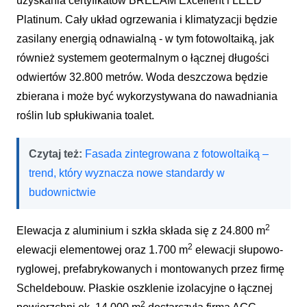
uzyskania certyfikatów BREEAM Excellent i LEED
Platinum. Cały układ ogrzewania i klimatyzacji będzie
zasilany energią odnawialną - w tym fotowoltaiką, jak
również systemem geotermalnym o łącznej długości
odwiertów 32.800 metrów. Woda deszczowa będzie
zbierana i może być wykorzystywana do nawadniania
roślin lub spłukiwania toalet.
Czytaj też:
Fasada zintegrowana z fotowoltaiką –
trend, który wyznacza nowe standardy w
budownictwie
2
Elewacja z aluminium i szkła składa się z 24.800 m
2
elewacji elementowej oraz 1.700 m
elewacji słupowo-
ryglowej, prefabrykowanych i montowanych przez firmę
Scheldebouw. Płaskie oszklenie izolacyjne o łącznej
2