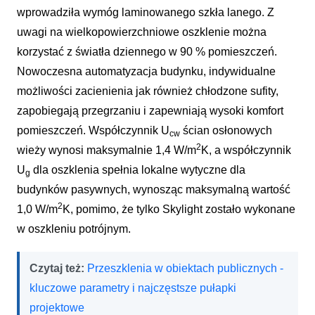
wprowadziła wymóg laminowanego szkła lanego. Z
uwagi na wielkopowierzchniowe oszklenie można
korzystać z światła dziennego w 90 % pomieszczeń.
Nowoczesna automatyzacja budynku, indywidualne
możliwości zacienienia jak również chłodzone sufity,
zapobiegają przegrzaniu i zapewniają wysoki komfort
pomieszczeń. Współczynnik U
ścian osłonowych
cw
2
wieży wynosi maksymalnie 1,4 W/m
K, a współczynnik
U
dla oszklenia spełnia lokalne wytyczne dla
g
budynków pasywnych, wynosząc maksymalną wartość
2
1,0 W/m
K, pomimo, że tylko Skylight zostało wykonane
w oszkleniu potrójnym.
Czytaj też:
Przeszklenia w obiektach publicznych -
kluczowe parametry i najczęstsze pułapki
projektowe