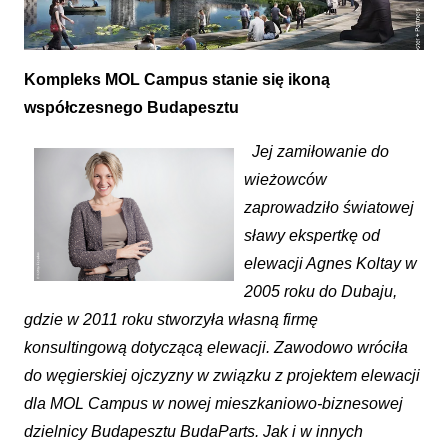
Kompleks MOL Campus stanie się ikoną
Super Spacer® wspiera płynność architektury
współczesnego Budapesztu
Jej zamiłowanie do
wieżowców
zaprowadziło światowej
sławy ekspertkę od
elewacji Agnes Koltay w
2005 roku do Dubaju,
gdzie w 2011 roku stworzyła własną firmę
konsultingową dotyczącą elewacji. Zawodowo wróciła
do węgierskiej ojczyzny w związku z projektem elewacji
dla MOL Campus w nowej mieszkaniowo-biznesowej
dzielnicy Budapesztu BudaParts. Jak i w innych