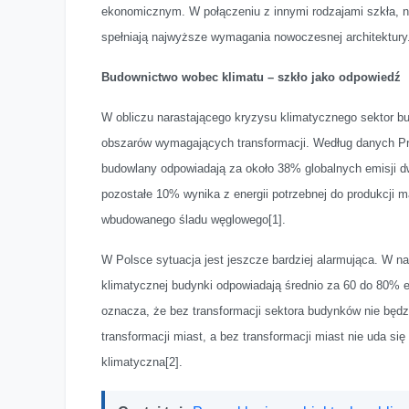
ekonomicznym. W połączeniu z innymi rodzajami szkła, n
spełniają najwyższe wymagania nowoczesnej architektury
Budownictwo wobec klimatu – szkło jako odpowiedź
W obliczu narastającego kryzysu klimatycznego sektor b
obszarów wymagających transformacji. Według danych P
budowlany odpowiadają za około 38% globalnych emisji d
pozostałe 10% wynika z energii potrzebnej do produkcji m
wbudowanego śladu węglowego
[1]
.
W Polsce sytuacja jest jeszcze bardziej alarmująca. W nas
klimatycznej budynki odpowiadają średnio za 60 do 80% e
oznacza, że bez transformacji sektora budynków nie będz
transformacji miast, a bez transformacji miast nie uda się
klimatyczna
[2]
.