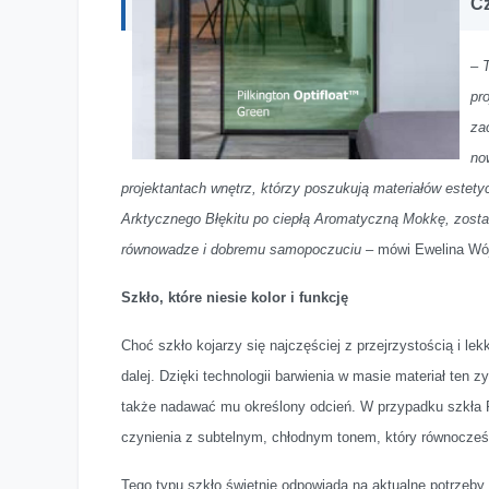
Cz
–
pr
za
no
projektantach wnętrz, którzy poszukują materiałów estetyc
Arktycznego Błękitu po ciepłą Aromatyczną Mokkę, został
równowadze i dobremu samopoczuciu
– mówi Ewelina Wójc
Szkło, które niesie kolor i funkcję
Choć szkło kojarzy się najczęściej z przejrzystością i lek
dalej. Dzięki technologii barwienia w masie materiał ten
także nadawać mu określony odcień. W przypadku szkła 
czynienia z subtelnym, chłodnym tonem, który równocześni
Tego typu szkło świetnie odpowiada na aktualne potrzeby