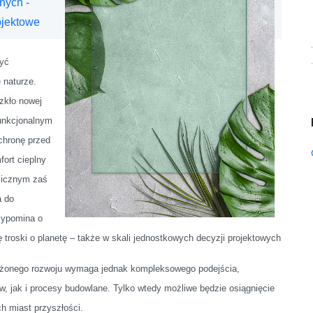
nych -
ojektowe
zyć
 naturze.
szkło nowej
funkcjonalnym
chronę przed
ort cieplny
olicznym zaś
a do
rzypomina o
bę troski o planetę – także w skali jednostkowych decyzji projektowych
ażonego rozwoju wymaga jednak kompleksowego podejścia,
w, jak i procesy budowlane. Tylko wtedy możliwe będzie osiągnięcie
h miast przyszłości.