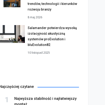
trendów, technologii i kierunków
rozwoju branży
8 maj 2026
Salamander potwierdza wysoką
izolacyjność akustyczną
systemów proEvolution i
bluEvolution82
10 listopad 2025
Najczęściej czytane
Najwyższa stabilność i najłatwiejszy
montaż