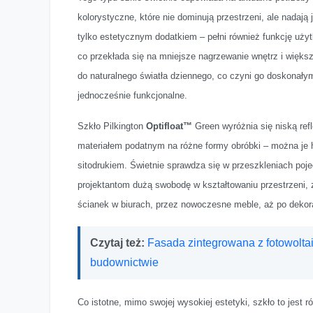
kolorystyczne, które nie dominują przestrzeni, ale nadają
tylko estetycznym dodatkiem – pełni również funkcję użyt
co przekłada się na mniejsze nagrzewanie wnętrz i więk
do naturalnego światła dziennego, co czyni go doskonałym
jednocześnie funkcjonalne.
Szkło Pilkington
Optifloat™
Green wyróżnia się niską ref
materiałem podatnym na różne formy obróbki – można je 
sitodrukiem. Świetnie sprawdza się w przeszkleniach poj
projektantom dużą swobodę w kształtowaniu przestrzeni, 
ścianek w biurach, przez nowoczesne meble, aż po dekor
Czytaj też:
Fasada zintegrowana z fotowolta
budownictwie
Co istotne, mimo swojej wysokiej estetyki, szkło to jest