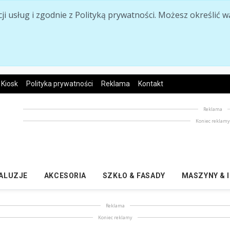
acji usług i zgodnie z Polityką prywatności. Możesz określi
Kiosk
Polityka prywatności
Reklama
Kontakt
Reklama
Koniec reklam
ŻALUZJE
AKCESORIA
SZKŁO & FASADY
MASZYNY & 
Reklama
Koniec reklamy