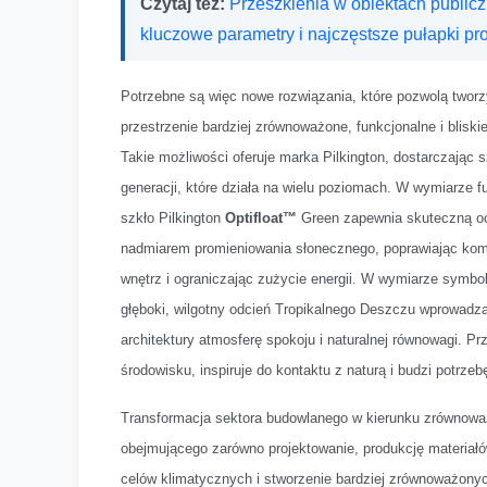
Czytaj też:
Przeszklenia w obiektach publicz
kluczowe parametry i najczęstsze pułapki pr
Potrzebne są więc nowe rozwiązania, które pozwolą twor
przestrzenie bardziej zrównoważone, funkcjonalne i bliskie
Takie możliwości oferuje marka Pilkington, dostarczając 
generacji, które działa na wielu poziomach. W wymiarze 
szkło Pilkington
Optifloat™
Green zapewnia skuteczną o
nadmiarem promieniowania słonecznego, poprawiając komf
wnętrz i ograniczając zużycie energii. W wymiarze symb
głęboki, wilgotny odcień Tropikalnego Deszczu wprowadz
architektury atmosferę spokoju i naturalnej równowagi. P
środowisku, inspiruje do kontaktu z naturą i budzi potrze
Transformacja sektora budowlanego w kierunku zrównow
obejmującego zarówno projektowanie, produkcję materiałó
celów klimatycznych i stworzenie bardziej zrównoważonyc