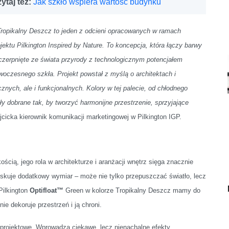
ytaj też:
Jak szkło wspiera wartość budynku
Tropikalny Deszcz to jeden z odcieni opracowanych w ramach
ojektu Pilkington Inspired by Nature. To koncepcja, która łączy barwy
czerpnięte ze świata przyrody z technologicznym potencjałem
woczesnego szkła. Projekt powstał z myślą o architektach i
znych, ale i funkcjonalnych. Kolory w tej palecie, od chłodnego
y dobrane tak, by tworzyć harmonijne przestrzenie, sprzyjające
icka kierownik komunikacji marketingowej w Pilkington IGP.
kością, jego rola w architekturze i aranżacji wnętrz sięga znacznie
 zyskuje dodatkowy wymiar – może nie tylko przepuszczać światło, lecz
Pilkington
Optifloat™
Green w kolorze Tropikalny Deszcz mamy do
e dekoruje przestrzeń i ją chroni.
 projektowe. Wprowadza ciekawe, lecz nienachalne efekty