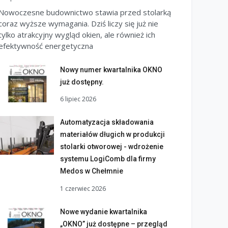
Nowoczesne budownictwo stawia przed stolarką
coraz wyższe wymagania. Dziś liczy się już nie
tylko atrakcyjny wygląd okien, ale również ich
efektywność energetyczna
Nowy numer kwartalnika OKNO
już dostępny.
6 lipiec 2026
Automatyzacja składowania
materiałów długich w produkcji
stolarki otworowej - wdrożenie
systemu LogiComb dla firmy
Medos w Chełmnie
1 czerwiec 2026
Nowe wydanie kwartalnika
„OKNO” już dostępne – przegląd