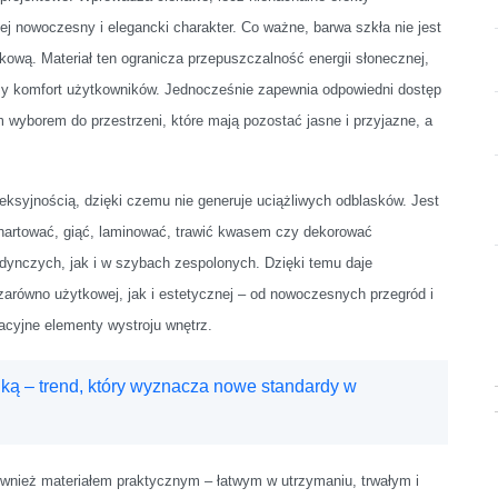
 jej nowoczesny i elegancki charakter. Co ważne, barwa szkła nie jest
kową. Materiał ten ogranicza przepuszczalność energii słonecznej,
szy komfort użytkowników. Jednocześnie zapewnia odpowiedni dostęp
 wyborem do przestrzeni, które mają pozostać jasne i przyjazne, a
leksyjnością, dzięki czemu nie generuje uciążliwych odblasków. Jest
hartować, giąć, laminować, trawić kwasem czy dekorować
edynczych, jak i w szybach zespolonych. Dzięki temu daje
zarówno użytkowej, jak i estetycznej – od nowoczesnych przegród i
acyjne elementy wystroju wnętrz.
iką – trend, który wyznacza nowe standardy w
 również materiałem praktycznym – łatwym w utrzymaniu, trwałym i