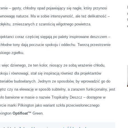
enie – gęsty, chłodny opad pojawiający się nagle, który przynosi
ównowagę naturze. Ma w sobie intensywność, ale też delikatność –
 błękitu, zmieszanych z szarością wilgotnego powietrza.
rojektanci coraz częściej sięgają po palety inspirowane deszczem –
chłodne tony dają poczucie spokoju i oddechu. Tworzą przestrzenie
skiego zgiełku.
c więc dziwnego, że ten kolor, niosący ze sobą wrażenie chłodu,
okoju i równowagi, stał się inspiracją również dla projektantów
teriałów budowlanych. Jednym ze sposobów, by wprowadzić go do
ętrz czy na elewację w sposób subtelny, a zarazem funkcjonalny, jest
kło barwione w masie o nazwie Tropikalny Deszcz – dostępne w
ercie marki Pilkington jako wariant szkła przeciwsłonecznego
lkington
Optifloat™
Green.