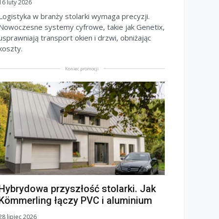
16 luty 2026
Logistyka w branży stolarki wymaga precyzji.
Nowoczesne systemy cyfrowe, takie jak Genetix,
usprawniają transport okien i drzwi, obniżając
koszty.
Koniec promocji
Hybrydowa przyszłość stolarki. Jak
Kömmerling łączy PVC i aluminium
28 lipiec 2026