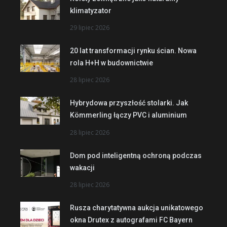
klimatyzator
29 lipiec 2026
20 lat transformacji rynku ścian. Nowa
rola H+H w budownictwie
28 lipiec 2026
Hybrydowa przyszłość stolarki. Jak
Kömmerling łączy PVC i aluminium
28 lipiec 2026
Dom pod inteligentną ochroną podczas
wakacji
28 lipiec 2026
Rusza charytatywna aukcja unikatowego
okna Drutex z autografami FC Bayern