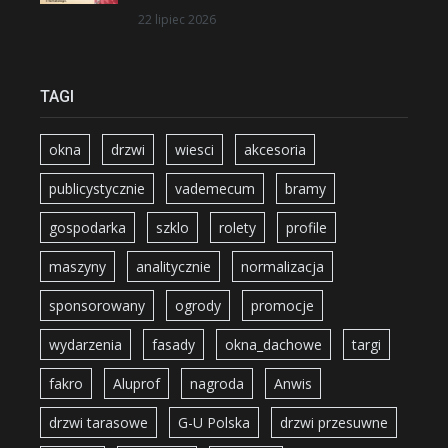
22 lipiec 2026
TAGI
okna
drzwi
wiesci
akcesoria
publicystycznie
vademecum
bramy
gospodarka
szklo
rolety
profile
maszyny
analitycznie
normalizacja
sponsorowany
ogrody
promocje
wydarzenia
fasady
okna_dachowe
targi
fakro
Aluprof
nagroda
Anwis
drzwi tarasowe
G-U Polska
drzwi przesuwne