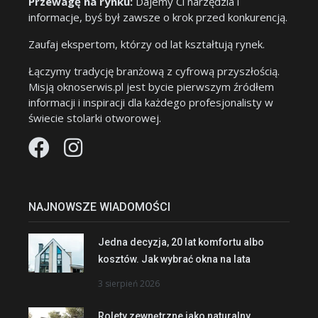
Przewagę na rynku:
Dajemy Ci narzędzia i
informacje, byś był zawsze o krok przed konkurencją.
Zaufaj ekspertom, którzy od lat kształtują rynek.
Łączymy tradycję branżową z cyfrową przyszłością.
Misją oknoserwis.pl jest bycie pierwszym źródłem
informacji i inspiracji dla każdego profesjonalisty w
świecie stolarki otworowej.
NAJNOWSZE WIADOMOŚCI
Jedna decyzja, 20 lat komfortu albo
kosztów. Jak wybrać okna na lata
3 sierpień 2026
Rolety zewnętrzne jako naturalny