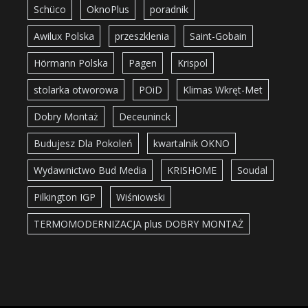
Schüco
OknoPlus
poradnik
Awilux Polska
przeszklenia
Saint-Gobain
Hörmann Polska
Pagen
Krispol
stolarka otworowa
POiD
Klimas Wkręt-Met
Dobry Montaż
Deceuninck
Budujesz Dla Pokoleń
kwartalnik OKNO
Wydawnictwo Bud Media
KRISHOME
Soudal
Pilkington IGP
Wiśniowski
TERMOMODERNIZACJA plus DOBRY MONTAŻ