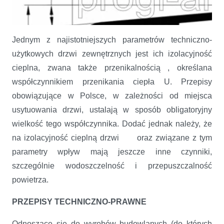
Jednym z najistotniejszych parametrów techniczno-
użytkowych drzwi zewnętrznych jest ich izolacyjność
cieplna, zwana także przenikalnością , określana
Izolacyjność cieplna drzwi zewnętrznych
współczynnikiem przenikania ciepła U. Przepisy
obowiązujące w Polsce, w zależności od miejsca
usytuowania drzwi, ustalają w sposób obligatoryjny
wielkość tego współczynnika. Dodać jednak należy, że
na izolacyjność cieplną drzwi oraz związane z tym
parametry wpływ mają jeszcze inne czynniki,
szczególnie wodoszczelność i przepuszczalność
powietrza.
PRZEPISY TECHNICZNO-PRAWNE
Odnoszące się do wyrobów budowlanych (do których