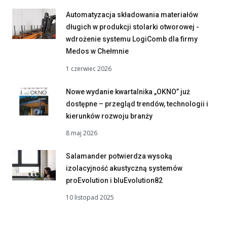
Automatyzacja składowania materiałów
długich w produkcji stolarki otworowej -
wdrożenie systemu LogiComb dla firmy
Medos w Chełmnie
1 czerwiec 2026
Nowe wydanie kwartalnika „OKNO” już
dostępne – przegląd trendów, technologii i
kierunków rozwoju branży
8 maj 2026
Salamander potwierdza wysoką
izolacyjność akustyczną systemów
proEvolution i bluEvolution82
10 listopad 2025