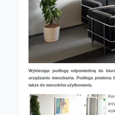
Wybierając podłogę odpowiednią do biura
urządzaniu mieszkania. Podłoga powinna b
Podłoga do biura – na co zwrócić uwagę?
także do warunków użytkowania.
Rem
prz
wy