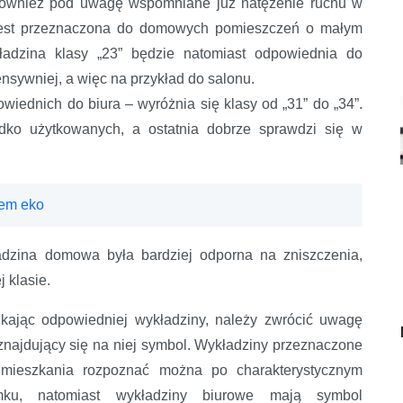
ąć również pod uwagę wspomniane już natężenie ruchu w
” jest przeznaczona do domowych pomieszczeń o małym
kładzina klasy „23” będzie natomiast odpowiednia do
nsywniej, a więc na przykład do salonu.
iednich do biura – wyróżnia się klasy od „31” do „34”.
dko użytkowanych, a ostatnia dobrze sprawdzi się w
tem eko
adzina domowa była bardziej odporna na zniszczenia,
 klasie.
kając odpowiedniej wykładziny, należy zwrócić uwagę
znajdujący się na niej symbol. Wykładziny przeznaczone
mieszkania rozpoznać można po charakterystycznym
mku, natomiast wykładziny biurowe mają symbol