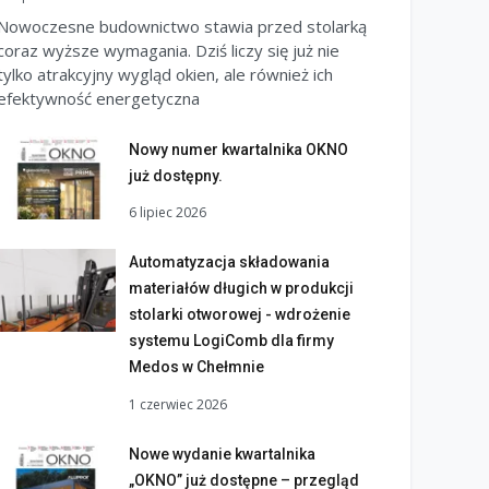
Nowoczesne budownictwo stawia przed stolarką
coraz wyższe wymagania. Dziś liczy się już nie
tylko atrakcyjny wygląd okien, ale również ich
efektywność energetyczna
Nowy numer kwartalnika OKNO
już dostępny.
6 lipiec 2026
Automatyzacja składowania
materiałów długich w produkcji
stolarki otworowej - wdrożenie
systemu LogiComb dla firmy
Medos w Chełmnie
1 czerwiec 2026
Nowe wydanie kwartalnika
„OKNO” już dostępne – przegląd