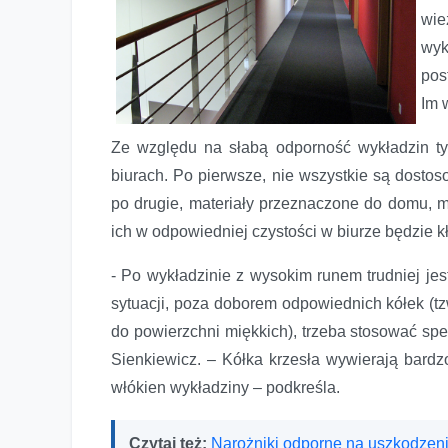
wie
wyk
pos
Im 
Ze względu na słabą odporność wykładzin t
biurach. Po pierwsze, nie wszystkie są dostos
po drugie, materiały przeznaczone do domu, m
ich w odpowiedniej czystości w biurze będzie k
- Po wykładzinie z wysokim runem trudniej jes
sytuacji, poza doborem odpowiednich kółek (tz
do powierzchni miękkich), trzeba stosować spe
Sienkiewicz. – Kółka krzesła wywierają bardz
włókien wykładziny – podkreśla.
Czytaj też:
Narożniki odporne na uszkodzen