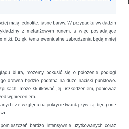
iej mają jednolite, jasne barwy. W przypadku wykładzin
 wykładziny z melanżowym runem, a więc posiadające
e nitki. Dzięki temu ewentualne zabrudzenia będą mniej
glądu biura, możemy pokusić się o położenie podłogi
nego drewna będzie podatna na duże naciski punktowe.
szpilkach, może skutkować jej uszkodzeniem, ponieważ
przed wgnieceniem.
anych. Ze względu na pokrycie twardą żywicą, będą one
jsze.
pomieszczeń bardzo intensywnie użytkowanych coraz