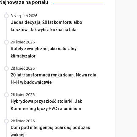
Najnowsze na portalu
3 sierpień 2026
Jedna decyzja, 20 lat komfortu albo
kosztów. Jak wybrać okna na lata
29 lipiec 2026
Rolety zewnętrzne jako naturalny
klimatyzator
28 lipiec 2026
20 lat transformacji rynku ścian. Nowa rola
H+H w budownictwie
na bez tajemnic. Na co
rócić uwagę przed
Saint-Gobain prezentuje
28 lipiec 2026
akupem
nowy film wizerunkowy
Hybrydowa przyszłość stolarki. Jak
lipiec 2026
13 lipiec 2026
Kömmerling łączy PVC i aluminium
28 lipiec 2026
Dom pod inteligentną ochroną podczas
wakacji