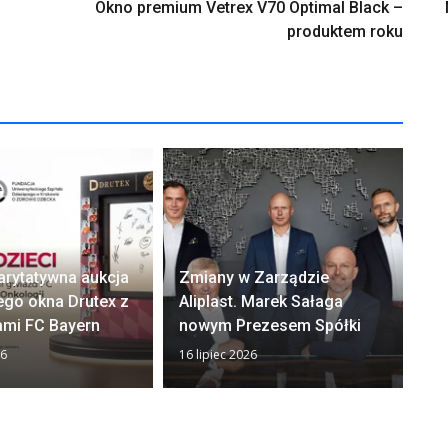
Okno premium Vetrex V70 Optimal Black –
produktem roku
arytatywna aukcja
Zmiany w Zarządzie
Ok
ego okna Drutex z
Aliplast. Marek Sałaga
zw
ami FC Bayern
nowym Prezesem Spółki
z
26
16 lipiec 2026
13 