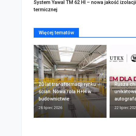
System Yawal TM 62 HI – nowa jakość izolacji
termicznej
Więcej tematów
20 lat transformacji rynku
Rusza ch
ścian. Nowa rola H+H w
unikatow
budownictwie
autograf
28 lipiec 2026
22 lipiec 20