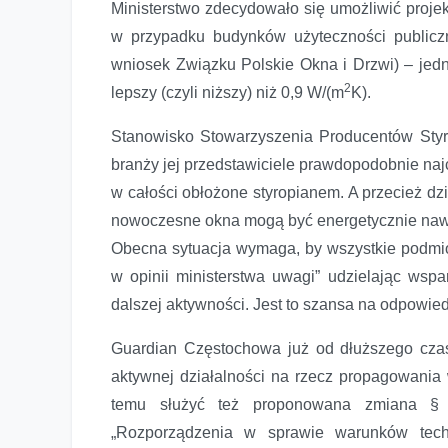
Ministerstwo zdecydowało się umożliwić proje
w przypadku budynków użyteczności publicz
wniosek Związku Polskie Okna i Drzwi) – jedn
2
lepszy (czyli niższy) niż 0,9 W/(m
K).
Stanowisko Stowarzyszenia Producentów Styro
branży jej przedstawiciele prawdopodobnie naj
w całości obłożone styropianem. A przecież d
nowoczesne okna mogą być energetycznie nawet
Obecna sytuacja wymaga, by wszystkie podmio
w opinii ministerstwa uwagi” udzielając wsp
dalszej aktywności. Jest to szansa na odpowie
Guardian Częstochowa już od dłuższego czas
aktywnej działalności na rzecz propagowania
temu służyć też proponowana zmiana § 
„Rozporządzenia w sprawie warunków tech