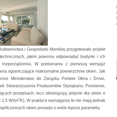
 Budownictwa i Gospodarki Morskiej przygotowało projekt
echnicznych, jakim powinny odpowiadać budynki i ich
go rozporządzenia. W porównaniu z pierwszą wersją(z
ania ograniczające maksymalne powierzchnie okien. Jak
rzez Ministerstwo do Związku Polskie Okna i Drzwi,
sek Stowarzyszenia Producentów Styropianu. Ponownie,
ących przepisach, lecz obowiązują jedynie dla okien o
2
ż 1,5 W/(m
K). W praktyce wymagania te nie mają jednak
półczesnych okien posiada o wiele lepsze parametry.