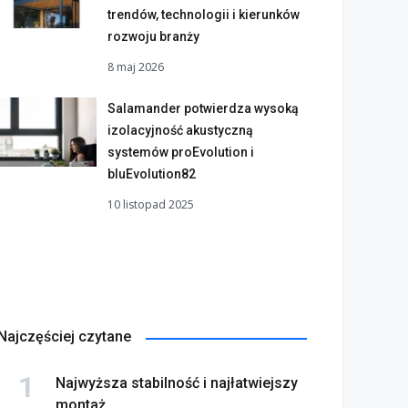
trendów, technologii i kierunków
rozwoju branży
8 maj 2026
Salamander potwierdza wysoką
izolacyjność akustyczną
systemów proEvolution i
bluEvolution82
10 listopad 2025
Najczęściej czytane
Najwyższa stabilność i najłatwiejszy
montaż