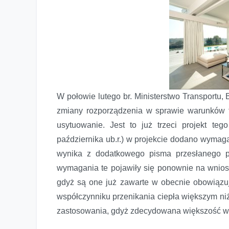
W połowie lutego br. Ministerstwo Transportu,
zmiany rozporządzenia w sprawie warunków t
usytuowanie. Jest to już trzeci projekt te
października ub.r.) w projekcie dodano wymag
wynika z dodatkowego pisma przesłanego p
wymagania te pojawiły się ponownie na wnio
gdyż są one już zawarte w obecnie obowiązuj
współczynniku przenikania ciepła większym ni
zastosowania, gdyż zdecydowana większość ws