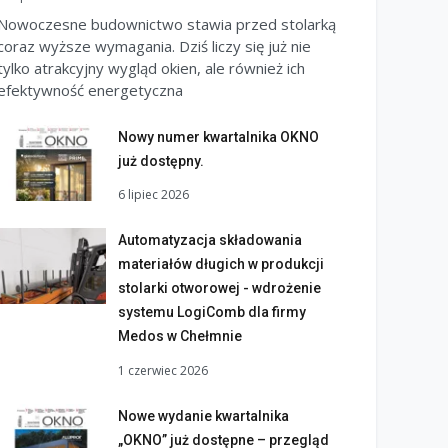
Nowoczesne budownictwo stawia przed stolarką
coraz wyższe wymagania. Dziś liczy się już nie
tylko atrakcyjny wygląd okien, ale również ich
efektywność energetyczna
Nowy numer kwartalnika OKNO
już dostępny.
6 lipiec 2026
Automatyzacja składowania
materiałów długich w produkcji
stolarki otworowej - wdrożenie
systemu LogiComb dla firmy
Medos w Chełmnie
1 czerwiec 2026
Nowe wydanie kwartalnika
„OKNO” już dostępne – przegląd