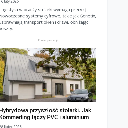
16 luty 2026
Logistyka w branży stolarki wymaga precyzji.
Nowoczesne systemy cyfrowe, takie jak Genetix,
usprawniają transport okien i drzwi, obniżając
koszty.
Koniec promocji
Hybrydowa przyszłość stolarki. Jak
Kömmerling łączy PVC i aluminium
28 lipiec 2026