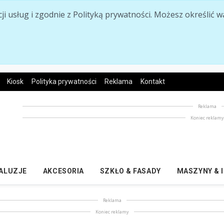
acji usług i zgodnie z Polityką prywatności. Możesz określi
Kiosk
Polityka prywatności
Reklama
Kontakt
Reklama
Koniec reklam
ŻALUZJE
AKCESORIA
SZKŁO & FASADY
MASZYNY & 
Reklama
Koniec reklamy