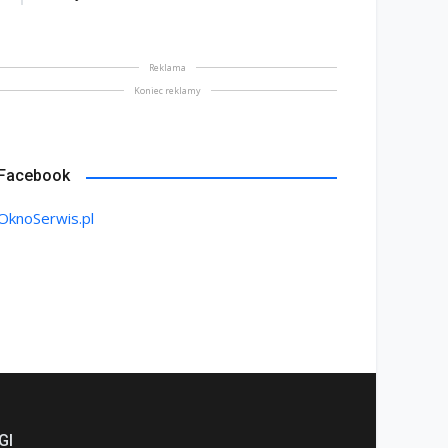
Reklama
Koniec reklamy
Facebook
OknoSerwis.pl
GI