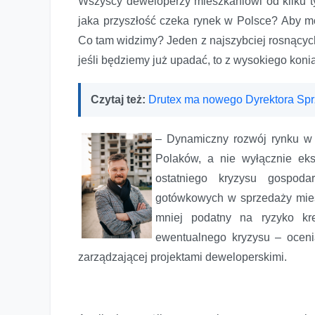
Wszyscy deweloperzy mieszkaniowi od kilku ty
jaka przyszłość czeka rynek w Polsce? Aby mó
Co tam widzimy? Jeden z najszybciej rosnących
jeśli będziemy już upadać, to z wysokiego koni
Czytaj też:
Drutex ma nowego Dyrektora Sp
– Dynamiczny rozwój rynku w 
Polaków, a nie wyłącznie eks
ostatniego kryzysu gospod
gotówkowych w sprzedaży mies
mniej podatny na ryzyko kr
ewentualnego kryzysu – oceni
zarządzającej projektami deweloperskimi.