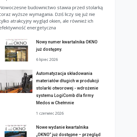
Nowoczesne budownictwo stawia przed stolarką
coraz wyższe wymagania. Dziś liczy się już nie
tylko atrakcyjny wygląd okien, ale również ich
efektywność energetyczna
Nowy numer kwartalnika OKNO
już dostępny.
6 lipiec 2026
Automatyzacja składowania
materiałów długich w produkcji
stolarki otworowej - wdrożenie
systemu LogiComb dla firmy
Medos w Chełmnie
1 czerwiec 2026
Nowe wydanie kwartalnika
„OKNO” już dostępne – przegląd