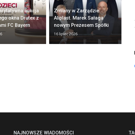
arytatywna aukcja
Zmiany w Zarządzie
Ok
ego okna Drutex z
Aliplast. Marek Sałaga
zw
ami FC Bayern
nowym Prezesem Spółki
z
26
16 lipiec 2026
13 
NAJNOWSZE WIADOMOŚCI
TA