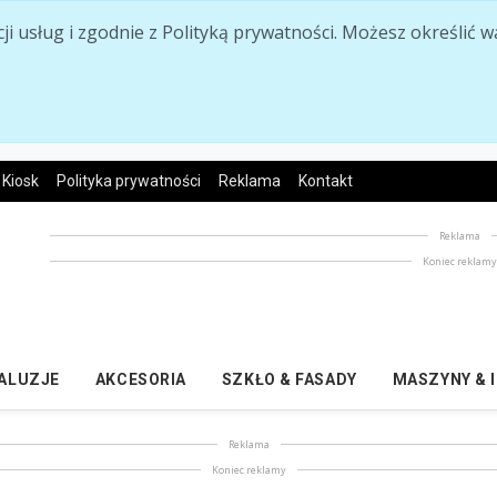
acji usług i zgodnie z Polityką prywatności. Możesz określi
Kiosk
Polityka prywatności
Reklama
Kontakt
Reklama
Koniec reklam
ŻALUZJE
AKCESORIA
SZKŁO & FASADY
MASZYNY & 
Reklama
Koniec reklamy