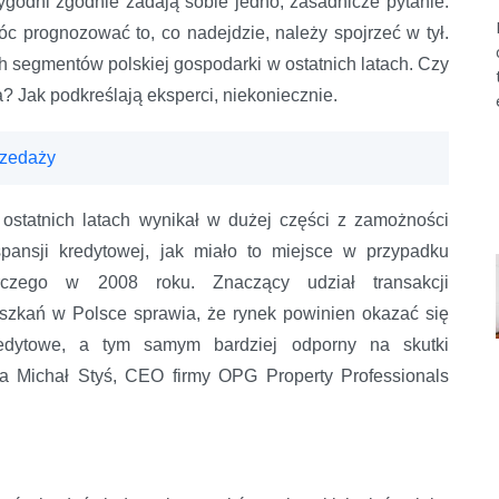
godni zgodnie zadają sobie jedno, zasadnicze pytanie:
c prognozować to, co nadejdzie, należy spojrzeć w tył.
 segmentów polskiej gospodarki w ostatnich latach. Czy
a? Jak podkreślają eksperci, niekoniecznie.
rzedaży
ostatnich latach wynikał w dużej części z zamożności
pansji kredytowej, jak miało to miejsce w przypadku
arczego w 2008 roku. Znaczący udział transakcji
zkań w Polsce sprawia, że rynek powinien okazać się
edytowe, a tym samym bardziej odporny na skutki
a Michał Styś, CEO firmy OPG Property Professionals