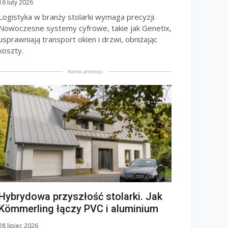
16 luty 2026
Logistyka w branży stolarki wymaga precyzji.
Nowoczesne systemy cyfrowe, takie jak Genetix,
usprawniają transport okien i drzwi, obniżając
koszty.
Koniec promocji
Hybrydowa przyszłość stolarki. Jak
Kömmerling łączy PVC i aluminium
28 lipiec 2026