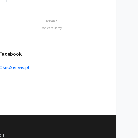
na bez tajemnic. Na co
rócić uwagę przed
Saint-Gobain prezentuje
Reklama
akupem
nowy film wizerunkowy
Koniec reklamy
lipiec 2026
13 lipiec 2026
Facebook
OknoSerwis.pl
GI