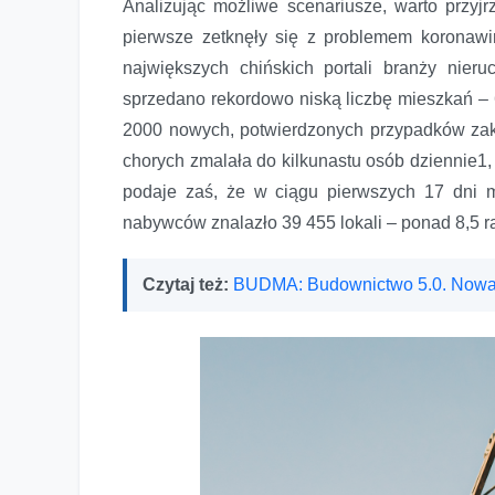
Analizując możliwe scenariusze, warto przyjr
Rynek mieszkaniowy w dobie pandemii – jest światełko w 
pierwsze zetknęły się z problemem koronaw
największych chińskich portali branży nier
sprzedano rekordowo niską liczbę mieszkań –
2000 nowych, potwierdzonych przypadków zaka
chorych zmalała do kilkunastu osób dziennie1
podaje zaś, że w ciągu pierwszych 17 dni
nabywców znalazło 39 455 lokali – ponad 8,5 r
Czytaj też:
BUDMA: Budownictwo 5.0. Nowa