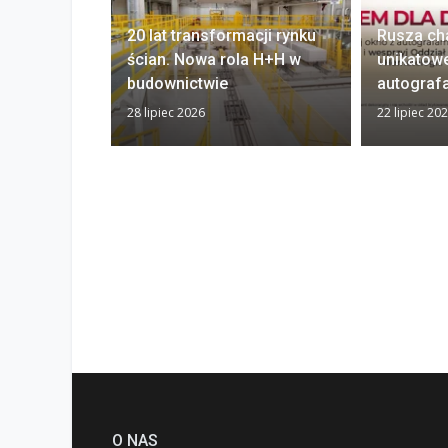
20 lat transformacji rynku
Rusza ch
ścian. Nowa rola H+H w
unikatow
budownictwie
autograf
28 lipiec 2026
22 lipiec 20
O NAS