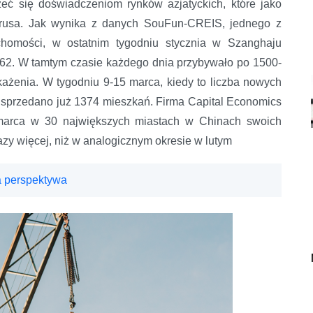
zeć się doświadczeniom rynków azjatyckich, które jako
tunelu
irusa. Jak wynika z danych SouFun-CREIS, jednego z
uchomości, w ostatnim tygodniu stycznia w Szanghaju
 62. W tamtym czasie każdego dnia przybywało po 1500-
żenia. W tygodniu 9-15 marca, kiedy to liczba nowych
, sprzedano już 1374 mieszkań. Firma Capital Economics
 marca w 30 największych miastach w Chinach swoich
azy więcej, niż w analogicznym okresie w lutym
 perspektywa