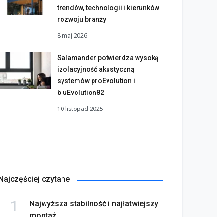
trendów, technologii i kierunków
rozwoju branży
8 maj 2026
Salamander potwierdza wysoką
izolacyjność akustyczną
systemów proEvolution i
bluEvolution82
10 listopad 2025
Najczęściej czytane
Najwyższa stabilność i najłatwiejszy
montaż