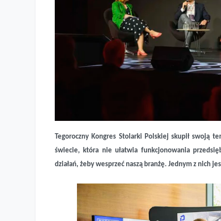
Siła firm produkujących w Polsce
Tegoroczny Kongres Stolarki Polskiej skupił swoją t
świecie, która nie ułatwia funkcjonowania przedsi
działań, żeby wesprzeć naszą branżę. Jednym z nich je