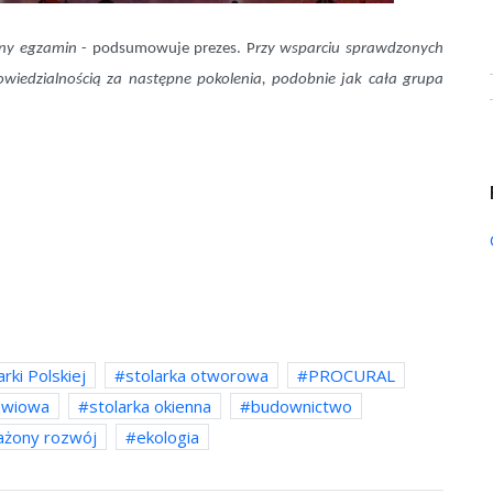
dny egzamin
- podsumowuje prezes. P
rzy wsparciu sprawdzonych
owiedzialnością za następne pokolenia, podobnie jak cała grupa
rki Polskiej
stolarka otworowa
PROCURAL
rzwiowa
stolarka okienna
budownictwo
żony rozwój
ekologia