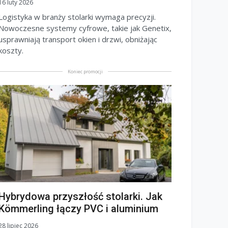
16 luty 2026
Logistyka w branży stolarki wymaga precyzji.
Nowoczesne systemy cyfrowe, takie jak Genetix,
usprawniają transport okien i drzwi, obniżając
koszty.
Koniec promocji
Hybrydowa przyszłość stolarki. Jak
Kömmerling łączy PVC i aluminium
28 lipiec 2026