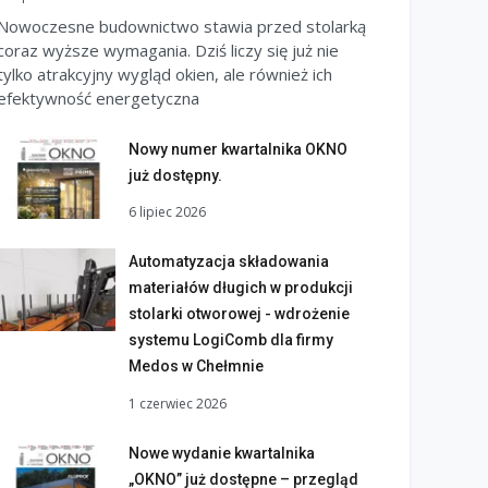
Nowoczesne budownictwo stawia przed stolarką
coraz wyższe wymagania. Dziś liczy się już nie
tylko atrakcyjny wygląd okien, ale również ich
efektywność energetyczna
Nowy numer kwartalnika OKNO
już dostępny.
6 lipiec 2026
Automatyzacja składowania
materiałów długich w produkcji
stolarki otworowej - wdrożenie
systemu LogiComb dla firmy
Medos w Chełmnie
1 czerwiec 2026
Nowe wydanie kwartalnika
„OKNO” już dostępne – przegląd