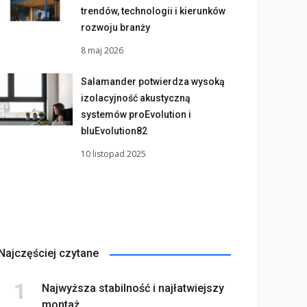
trendów, technologii i kierunków
rozwoju branży
8 maj 2026
Salamander potwierdza wysoką
izolacyjność akustyczną
systemów proEvolution i
bluEvolution82
10 listopad 2025
Najczęściej czytane
Najwyższa stabilność i najłatwiejszy
montaż