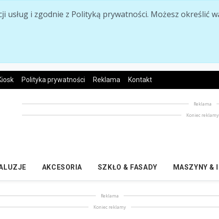
acji usług i zgodnie z Polityką prywatności. Możesz określi
Kiosk
Polityka prywatności
Reklama
Kontakt
Reklama
Koniec reklam
ŻALUZJE
AKCESORIA
SZKŁO & FASADY
MASZYNY & 
Reklama
Koniec reklamy