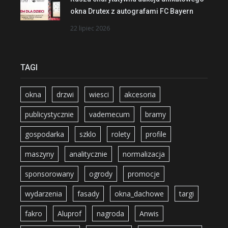
okna Drutex z autografami FC Bayern
22 lipiec 2026
TAGI
okna
drzwi
wiesci
akcesoria
publicystycznie
vademecum
bramy
gospodarka
szklo
rolety
profile
maszyny
analitycznie
normalizacja
sponsorowany
ogrody
promocje
wydarzenia
fasady
okna_dachowe
targi
fakro
Aluprof
nagroda
Anwis