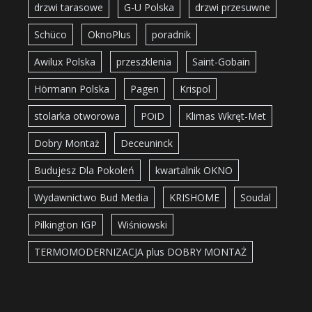
drzwi tarasowe
G-U Polska
drzwi przesuwne
Schüco
OknoPlus
poradnik
Awilux Polska
przeszklenia
Saint-Gobain
Hörmann Polska
Pagen
Krispol
stolarka otworowa
POiD
Klimas Wkręt-Met
Dobry Montaż
Deceuninck
Budujesz Dla Pokoleń
kwartalnik OKNO
Wydawnictwo Bud Media
KRISHOME
Soudal
Pilkington IGP
Wiśniowski
TERMOMODERNIZACJA plus DOBRY MONTAŻ