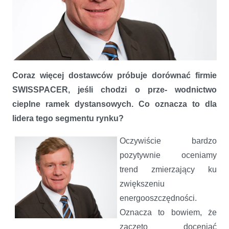
Coraz więcej dostawców próbuje dorównać firmie
SWISSPACER, jeśli chodzi o prze- wodnictwo
Z myślą o klientachRozmowa z Andreasem Geithem, dyrektorem
wykonawczym SWISSPACER
cieplne ramek dystansowych. Co oznacza to dla
lidera tego segmentu rynku?
Oczywiście bardzo
pozytywnie oceniamy
trend zmierzający ku
zwiększeniu
energooszczędności.
Oznacza to bowiem, że
zaczęto doceniać