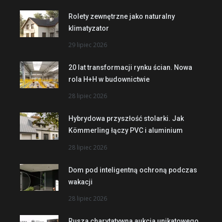
Rolety zewnętrzne jako naturalny
klimatyzator
29 lipiec 2026
20 lat transformacji rynku ścian. Nowa
rola H+H w budownictwie
28 lipiec 2026
Hybrydowa przyszłość stolarki. Jak
Kömmerling łączy PVC i aluminium
28 lipiec 2026
Dom pod inteligentną ochroną podczas
wakacji
28 lipiec 2026
Rusza charytatywna aukcja unikatowego