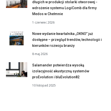
długich w produkcji stolarki otworowej -
wdrożenie systemu LogiComb dla firmy
Medos w Chełmnie
1 czerwiec 2026
Nowe wydanie kwartalnika „OKNO” już
dostępne – przegląd trendów, technologii i
kierunków rozwoju branży
8 maj 2026
Salamander potwierdza wysoką
izolacyjność akustyczną systemów
proEvolution i bluEvolution82
10 listopad 2025