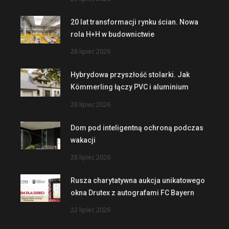
20 lat transformacji rynku ścian. Nowa
rola H+H w budownictwie
28 lipiec 2026
Hybrydowa przyszłość stolarki. Jak
Kömmerling łączy PVC i aluminium
28 lipiec 2026
Dom pod inteligentną ochroną podczas
wakacji
28 lipiec 2026
Rusza charytatywna aukcja unikatowego
okna Drutex z autografami FC Bayern
22 lipiec 2026