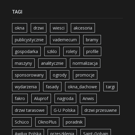
TAGI
okna
drzwi
wiesci
akcesoria
publicystycznie
vademecum
bramy
gospodarka
szklo
rolety
profile
maszyny
analitycznie
normalizacja
sponsorowany
ogrody
promocje
wydarzenia
fasady
okna_dachowe
targi
fakro
Aluprof
nagroda
Anwis
drzwi tarasowe
G-U Polska
drzwi przesuwne
Schüco
OknoPlus
poradnik
Awilux Polska
przeszklenia
Saint-Gobain