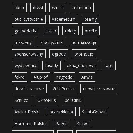
okna
drzwi
wiesci
akcesoria
publicystycznie
vademecum
bramy
gospodarka
szklo
rolety
profile
maszyny
analitycznie
normalizacja
sponsorowany
ogrody
promocje
wydarzenia
fasady
okna_dachowe
targi
fakro
Aluprof
nagroda
Anwis
drzwi tarasowe
G-U Polska
drzwi przesuwne
Schüco
OknoPlus
poradnik
Awilux Polska
przeszklenia
Saint-Gobain
Hörmann Polska
Pagen
Krispol