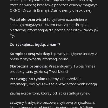
rzetelną wiedzę branżową poprzez ceniony magazyn
OKNO (Drzwi & Bramy). Dziś idziemy o krok dalej.
Portal
oknoserwis.pl
to cyfrowe uzupełnienie
naszego magazynu. Razem tworzą najsilniejszą
platformę informacyjną dla profesjonalistów takich jak
Ty.
Co zyskujesz, będąc z nami?
Kompleksową wiedzę:
Łączymy dogłębne analizy z
prasy z szybkością informacji online.
Skuteczną promocję:
Prezentujemy Twoją firmę i
produkty tam, gdzie są Twoi klienci.
Przewagę na rynku:
Dajemy Ci narzędzia i
informacje, byś był zawsze o krok przed konkurencją.
Zaufaj ekspertom, którzy od lat kształtują rynek.
Łączymy tradycję branżową z cyfrową przyszłością.
Misją oknoserwis.pl jest bycie pierwszym źródłem