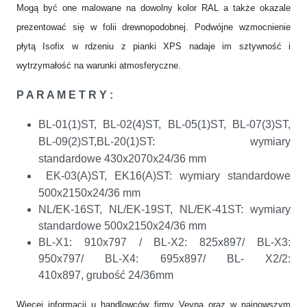
Mogą być one malowane na dowolny kolor RAL a także okazale
prezentować się w folii drewnopodobnej. Podwójne wzmocnienie
płytą Isofix w rdzeniu z pianki XPS nadaje im sztywność i
wytrzymałość na warunki atmosferyczne.
P A R A M E T R Y :
BL-01(1)ST, BL-02(4)ST, BL-05(1)ST, BL-07(3)ST,
BL-09(2)ST,BL-20(1)ST: wymiary
standardowe
430x2070x24/36 mm
EK-03(A)ST, EK16(A)ST: wymiary standardowe
500x2150x24/36 mm
NL/EK-16ST, NL/EK-19ST, NL/EK-41ST: wymiary
standardowe 500x2150x24/36 mm
BL-X1: 910x797 / BL-X2: 825x897/ BL-X3:
950x797/ BL-X4: 695x897/ BL- X2/2:
410x897, grubość 24/36mm
Więcej informacji u handlowców firmy Veyna oraz w najnowszym