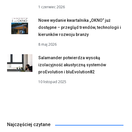
1 czerwiec 2026
Nowe wydanie kwartalnika „OKNO” już
dostępne – przegląd trendów, technologii i
kierunków rozwoju branży
8 maj 2026
Salamander potwierdza wysoką
izolacyjność akustyczną systemów
proEvolution i bluEvolution82
10 listopad 2025
Najczęściej czytane