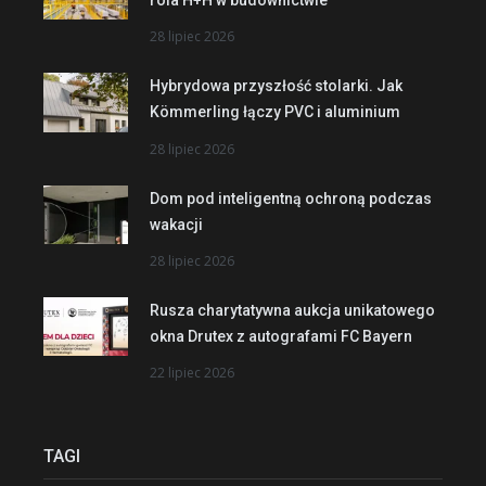
28 lipiec 2026
Hybrydowa przyszłość stolarki. Jak
Kömmerling łączy PVC i aluminium
28 lipiec 2026
Dom pod inteligentną ochroną podczas
wakacji
28 lipiec 2026
Rusza charytatywna aukcja unikatowego
okna Drutex z autografami FC Bayern
22 lipiec 2026
TAGI