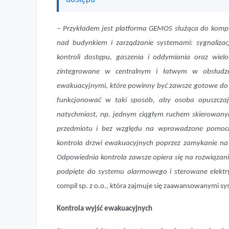
–
Przykładem jest platforma GEMOS służąca do kompl
nad budynkiem i zarządzanie systemami: sygnalizac
kontroli dostępu, gaszenia i oddymiania oraz wiel
zintegrowane w centralnym i łatwym w obsłudze
ewakuacyjnymi, które powinny być zawsze gotowe do 
funkcjonować w taki sposób, aby osoba opuszczaj
natychmiast, np. jednym ciągłym ruchem skierowanym
przedmiotu i bez względu na wprowadzone pomocnic
kontrola drzwi ewakuacyjnych poprzez zamykanie na k
Odpowiednia kontrola zawsze opiera się na rozwiązan
podpięte do systemu alarmowego i sterowane elektr
compil sp. z o.o., która zajmuje się zaawansowanymi s
Kontrola wyjść ewakuacyjnych