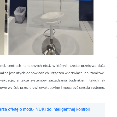
znej, centrach handlowych etc.), w których często przebywa duża
ważne jest użycie odpowiednich urządzeń w drzwiach, np. zamków i
wakuację, a także systemów zarządzania budynkiem, takich jak
we wyjście przez drzwi ewakuacyjne i mogą być częścią systemu,
a ofertę o moduł NUKI do inteligentnej kontroli