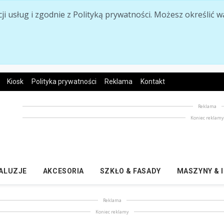
acji usług i zgodnie z Polityką prywatności. Możesz określi
Kiosk
Polityka prywatności
Reklama
Kontakt
Reklama
Koniec reklam
ŻALUZJE
AKCESORIA
SZKŁO & FASADY
MASZYNY & 
Reklama
Koniec reklamy