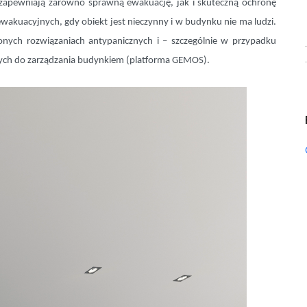
zapewniają zarówno sprawną ewakuację, jak i skuteczną ochronę
akuacyjnych, gdy obiekt jest nieczynny i w budynku nie ma ludzi.
nych rozwiązaniach antypanicznych i – szczególnie w przypadku
ych do zarządzania budynkiem (platforma GEMOS).