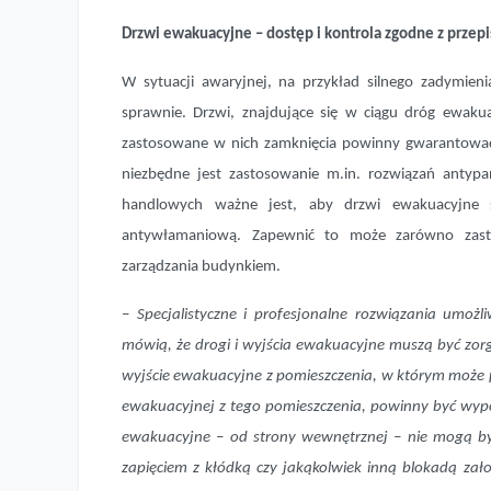
Drzwi ewakuacyjne – dostęp i kontrola zgodne z przep
W sytuacji awaryjnej, na przykład silnego zadymie
sprawnie. Drzwi, znajdujące się w ciągu dróg ewaku
zastosowane w nich zamknięcia powinny gwarantować n
niezbędne jest zastosowanie m.in. rozwiązań anty
handlowych ważne jest, aby drzwi ewakuacyjne 
antywłamaniową. Zapewnić to może zarówno zasto
zarządzania budynkiem.
–
Specjalistyczne i profesjonalne rozwiązania umoż
mówią, że drogi i wyjścia ewakuacyjne muszą być zo
wyjście ewakuacyjne z pomieszczenia, w którym może p
ewakuacyjnej z tego pomieszczenia, powinny być wyp
ewakuacyjne – od strony wewnętrznej – nie mogą b
zapięciem z kłódką czy jakąkolwiek inną blokadą zał