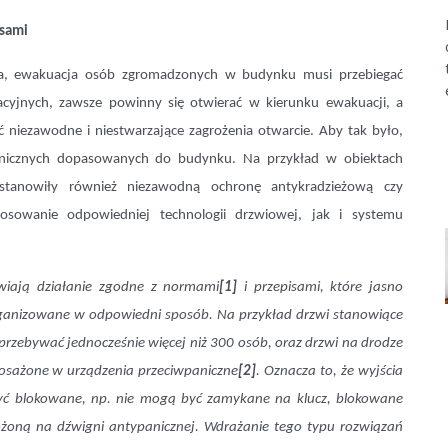
isami
nia, ewakuacja osób zgromadzonych w budynku musi przebiegać
acyjnych, zawsze powinny się otwierać w kierunku ewakuacji, a
iezawodne i niestwarzające zagrożenia otwarcie. Aby tak było,
panicznych dopasowanych do budynku. Na przykład w obiektach
stanowiły również niezawodną ochronę antykradzieżową czy
sowanie odpowiedniej technologii drzwiowej, jak i systemu
liwiają działanie zgodne z normami
[1]
i przepisami, które jasno
rganizowane w odpowiedni sposób. Na przykład drzwi stanowiące
rzebywać jednocześnie więcej niż 300 osób, oraz drzwi na drodze
osażone w urządzenia przeciwpaniczne
[2]
. Oznacza to, że wyjścia
yć blokowane, np. nie mogą być zamykane na klucz, blokowane
ożoną na dźwigni antypanicznej. Wdrażanie tego typu rozwiązań