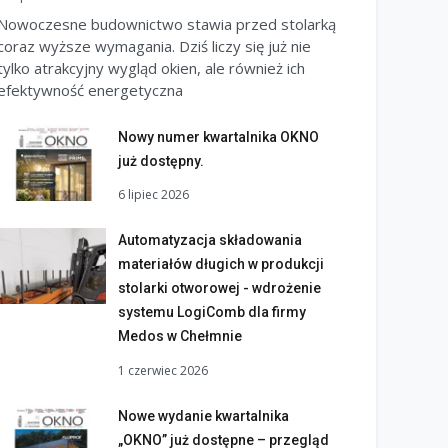
Nowoczesne budownictwo stawia przed stolarką
coraz wyższe wymagania. Dziś liczy się już nie
tylko atrakcyjny wygląd okien, ale również ich
efektywność energetyczna
Nowy numer kwartalnika OKNO
już dostępny.
6 lipiec 2026
Automatyzacja składowania
materiałów długich w produkcji
stolarki otworowej - wdrożenie
systemu LogiComb dla firmy
Medos w Chełmnie
1 czerwiec 2026
Nowe wydanie kwartalnika
„OKNO” już dostępne – przegląd