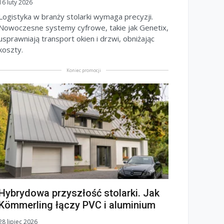
16 luty 2026
Logistyka w branży stolarki wymaga precyzji.
Nowoczesne systemy cyfrowe, takie jak Genetix,
usprawniają transport okien i drzwi, obniżając
koszty.
Koniec promocji
Hybrydowa przyszłość stolarki. Jak
Kömmerling łączy PVC i aluminium
28 lipiec 2026