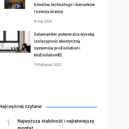
trendów, technologii i kierunków
rozwoju branży
8 maj 2026
Salamander potwierdza wysoką
izolacyjność akustyczną
systemów proEvolution i
bluEvolution82
10 listopad 2025
Najczęściej czytane
Najwyższa stabilność i najłatwiejszy
montaż