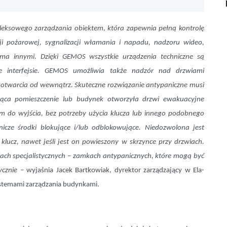
eksowego zarządzania obiektem, która zapewnia pełną kontrolę
ji pożarowej, sygnalizacji włamania i napadu, nadzoru wideo,
oma innymi. Dzięki GEMOS wszystkie urządzenia techniczne są
 interfejsie. GEMOS umożliwia także nadzór nad drzwiami
otwarcia od wewnątrz. Skuteczne rozwiązanie antypaniczne musi
ąca pomieszczenie lub budynek otworzyła drzwi ewakuacyjne
 do wyjścia, bez potrzeby użycia klucza lub innego podobnego
ze środki blokujące i/lub odblokowujące. Niedozwolona jest
lucz, nawet jeśli jest on powieszony w skrzynce przy drzwiach.
iach specjalistycznych – zamkach antypanicznych, które mogą być
ycznie
– wyjaśnia Jacek Bartkowiak, dyrektor zarządzający w Ela-
ystemami zarządzania budynkami.