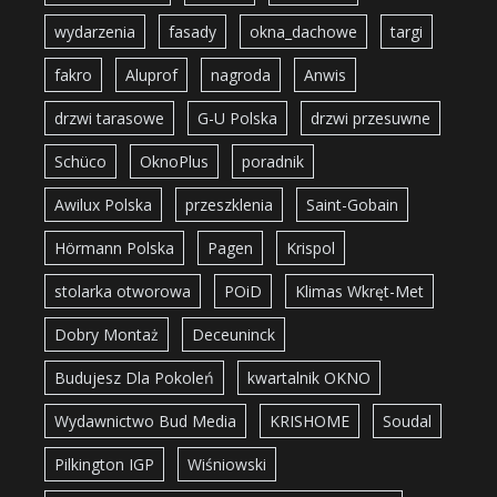
wydarzenia
fasady
okna_dachowe
targi
fakro
Aluprof
nagroda
Anwis
drzwi tarasowe
G-U Polska
drzwi przesuwne
Schüco
OknoPlus
poradnik
Awilux Polska
przeszklenia
Saint-Gobain
Hörmann Polska
Pagen
Krispol
stolarka otworowa
POiD
Klimas Wkręt-Met
Dobry Montaż
Deceuninck
Budujesz Dla Pokoleń
kwartalnik OKNO
Wydawnictwo Bud Media
KRISHOME
Soudal
Pilkington IGP
Wiśniowski