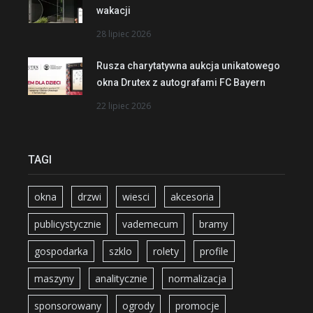
wakacji
28 lipiec 2026
Rusza charytatywna aukcja unikatowego
okna Drutex z autografami FC Bayern
22 lipiec 2026
TAGI
okna
drzwi
wiesci
akcesoria
publicystycznie
vademecum
bramy
gospodarka
szklo
rolety
profile
maszyny
analitycznie
normalizacja
sponsorowany
ogrody
promocje