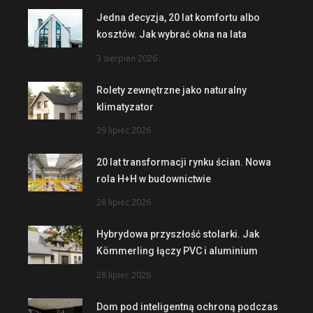
Jedna decyzja, 20 lat komfortu albo
kosztów. Jak wybrać okna na lata
3 sierpień 2026
Rolety zewnętrzne jako naturalny
klimatyzator
29 lipiec 2026
20 lat transformacji rynku ścian. Nowa
rola H+H w budownictwie
28 lipiec 2026
Hybrydowa przyszłość stolarki. Jak
Kömmerling łączy PVC i aluminium
28 lipiec 2026
Dom pod inteligentną ochroną podczas