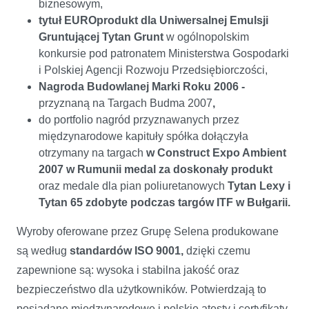
biznesowym,
tytuł EUROprodukt dla Uniwersalnej Emulsji
Gruntującej Tytan Grunt
w ogólnopolskim
konkursie pod patronatem Ministerstwa Gospodarki
i Polskiej Agencji Rozwoju Przedsiębiorczości,
Nagroda Budowlanej Marki Roku 2006 -
przyznaną na Targach Budma 2007
,
do portfolio nagród przyznawanych przez
międzynarodowe kapituły spółka dołączyła
otrzymany na targach
w Construct Expo Ambient
2007 w Rumunii medal za doskonały produkt
oraz medale dla pian poliuretanowych
Tytan Lexy i
Tytan 65 zdobyte podczas targów ITF w Bułgarii.
Wyroby oferowane przez Grupę Selena produkowane
są według
standardów ISO 9001,
dzięki czemu
zapewnione są: wysoka i stabilna jakość oraz
bezpieczeństwo dla użytkowników. Potwierdzają to
posiadane międzynarodowe i polskie atesty i certyfikaty.