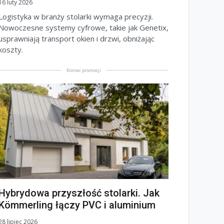
16 luty 2026
Logistyka w branży stolarki wymaga precyzji.
Nowoczesne systemy cyfrowe, takie jak Genetix,
usprawniają transport okien i drzwi, obniżając
koszty.
Koniec promocji
Hybrydowa przyszłość stolarki. Jak
Kömmerling łączy PVC i aluminium
28 lipiec 2026