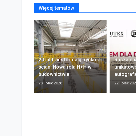
Więcej tematów
20 lat transformacji rynku
Rusza ch
ścian. Nowa rola H+H w
unikatow
budownictwie
autograf
28 lipiec 2026
22 lipiec 20