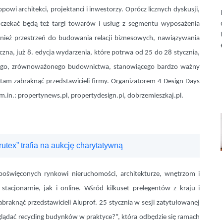
owi architekci, projektanci i inwestorzy. Oprócz licznych dyskusji,
 czekać będą też targi towarów i usług z segmentu wyposażenia
nież przestrzeń do budowania relacji biznesowych, nawiązywania
a, już 8. edycja wydarzenia, które potrwa od 25 do 28 stycznia,
lnego, zrównoważonego budownictwa, stanowiącego bardzo ważny
 tam zabraknąć przedstawicieli firmy. Organizatorem 4 Design Days
.in.: propertynews.pl, propertydesign.pl, dobrzemieszkaj.pl.
tex” trafia na aukcję charytatywną
 poświęconych
rynkowi nieruchomości, architekturze, wnętrzom i
acjonarnie, jak i online. Wśród kilkuset prelegentów z kraju i
braknąć przedstawicieli Aluprof. 25 stycznia w sesji zatytułowanej
ądać recycling budynków w praktyce?”, która odbędzie się ramach