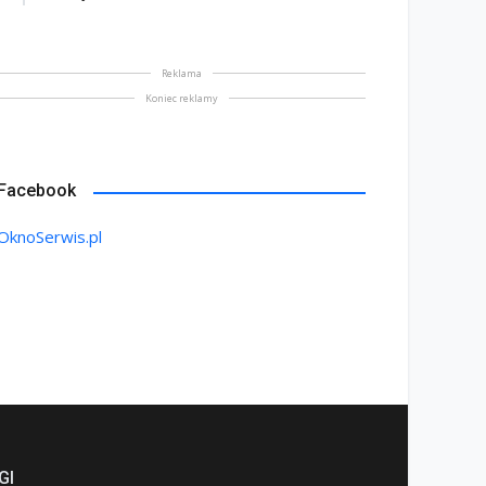
Reklama
Koniec reklamy
Facebook
OknoSerwis.pl
GI