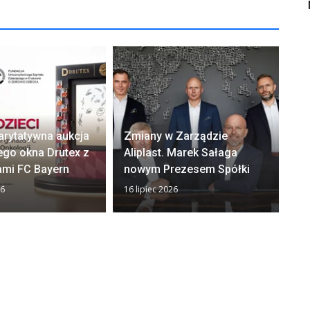
arytatywna aukcja
Zmiany w Zarządzie
Ok
ego okna Drutex z
Aliplast. Marek Sałaga
zw
ami FC Bayern
nowym Prezesem Spółki
z
26
16 lipiec 2026
13 