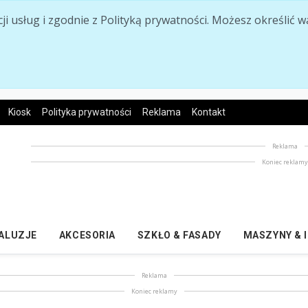
acji usług i zgodnie z Polityką prywatności. Możesz określi
Kiosk
Polityka prywatności
Reklama
Kontakt
Reklama
Koniec reklam
ŻALUZJE
AKCESORIA
SZKŁO & FASADY
MASZYNY & 
Reklama
Koniec reklamy