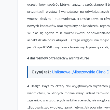
uczestników, spośród których znaczną część stanowili top
prezentacji, wystaw i warsztatów na odwiedzających
wnętrz, designu i budownictwa. 4 Design Days to rów
nowych kontaktów oraz wymiany doświadczeń. Tegoroczn
skupiać się będzie m.in. wokół kwestii odpowiedzia
aspekt działalności Aluprof – z tego względu nie mogło
jest Grupa PTWP – wydawca branżowych pism i portali, m
4 dni rozmów o trendach w architekturze
Czytaj też:
Unikatowe „Mistrzowskie Okno Dru
4 Design Days to cztery dni wyjątkowych wydarzeń
wzornictwu, w których można wziąć udział zarówno st
zagranicy, występujących na kilku scenach, nie mogło za
„Budownictwo w obiegu zamkniętym. Jak powinien wygl