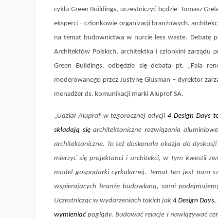
cyklu Green Buildings, uczestniczyć będzie Tomasz Grel
eksperci – członkowie organizacji branżowych, architek
na temat budownictwa w nurcie less waste. Debatę po
Architektów Polskich, architektka i członkini zarządu
Green Buildings, odbędzie się debata pt. „Fala re
moderowanego przez Justynę Glusman – dyrektor zarzą
menadżer ds. komunikacji marki Aluprof SA.
„
Udział Aluprof w tegorocznej edycji
4 Design Days to
składają się
architektoniczne rozwiązania aluminiowe,
architektoniczne. To też doskonała okazja do dyskus
mierzyć się projektanci i architekci, w tym kwestii
model gospodarki cyrkularnej. Temat ten jest nam sz
wspierających branżę budowlaną, sami podejmujemy s
Uczestnicząc w wydarzeniach takich jak
4 Design Days,
wymieniać
poglądy, budować relacje i nawiązywać ce