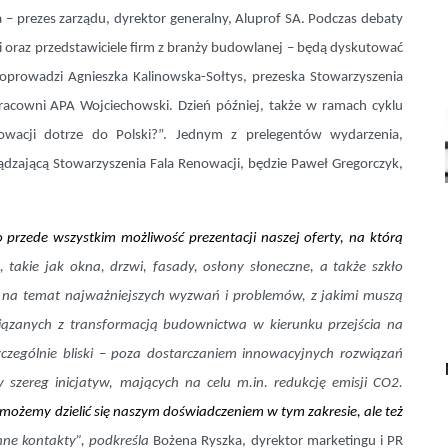
a – prezes zarządu, dyrektor generalny, Aluprof SA. Podczas debaty
ci oraz przedstawiciele firm z branży budowlanej – będą dyskutować
prowadzi Agnieszka Kalinowska-Sołtys, prezeska Stowarzyszenia
 pracowni APA Wojciechowski. Dzień później,
także w ramach cyklu
nowacji dotrze do Polski?”. Jednym z prelegentów wydarzenia,
dzającą Stowarzyszenia Fala Renowacji, będzie Paweł Gregorczyk,
 przede wszystkim możliwość prezentacji naszej oferty, na którą
 takie jak okna, drzwi, fasady, osłony słoneczne, a także szkło
ji na temat najważniejszych wyzwań i problemów, z jakimi muszą
 związanych z transformacją budownictwa w kierunku przejścia na
czególnie bliski – poza dostarczaniem innowacyjnych rozwiązań
zereg inicjatyw, mających na celu m.in. redukcję emisji CO2.
 możemy dzielić się naszym doświadczeniem w tym zakresie, ale też
nne kontakty”, podkreśla
Bożena Ryszka, dyrektor marketingu i PR