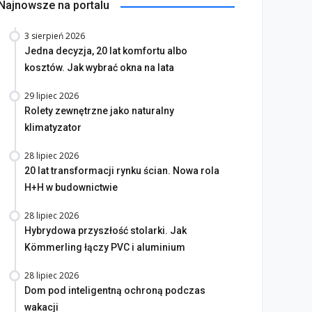
Najnowsze na portalu
3 sierpień 2026
Jedna decyzja, 20 lat komfortu albo
kosztów. Jak wybrać okna na lata
29 lipiec 2026
Rolety zewnętrzne jako naturalny
klimatyzator
na bez tajemnic. Na co
rócić uwagę przed
Saint-Gobain prezentuje
28 lipiec 2026
akupem
nowy film wizerunkowy
20 lat transformacji rynku ścian. Nowa rola
H+H w budownictwie
lipiec 2026
13 lipiec 2026
28 lipiec 2026
Hybrydowa przyszłość stolarki. Jak
Kömmerling łączy PVC i aluminium
28 lipiec 2026
Dom pod inteligentną ochroną podczas
wakacji