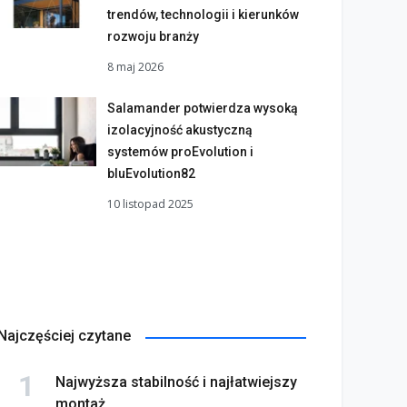
trendów, technologii i kierunków
rozwoju branży
8 maj 2026
Salamander potwierdza wysoką
izolacyjność akustyczną
systemów proEvolution i
bluEvolution82
10 listopad 2025
Najczęściej czytane
Najwyższa stabilność i najłatwiejszy
montaż