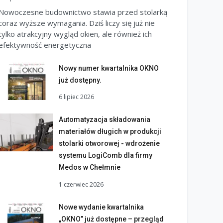
Nowoczesne budownictwo stawia przed stolarką
coraz wyższe wymagania. Dziś liczy się już nie
tylko atrakcyjny wygląd okien, ale również ich
efektywność energetyczna
Nowy numer kwartalnika OKNO
już dostępny.
6 lipiec 2026
Automatyzacja składowania
materiałów długich w produkcji
stolarki otworowej - wdrożenie
systemu LogiComb dla firmy
Medos w Chełmnie
1 czerwiec 2026
Nowe wydanie kwartalnika
„OKNO” już dostępne – przegląd