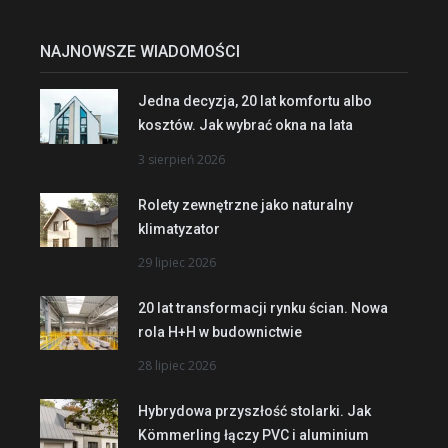
NAJNOWSZE WIADOMOŚCI
Jedna decyzja, 20 lat komfortu albo
kosztów. Jak wybrać okna na lata
3 sierpień 2026
Rolety zewnętrzne jako naturalny
klimatyzator
29 lipiec 2026
20 lat transformacji rynku ścian. Nowa
rola H+H w budownictwie
28 lipiec 2026
Hybrydowa przyszłość stolarki. Jak
Kömmerling łączy PVC i aluminium