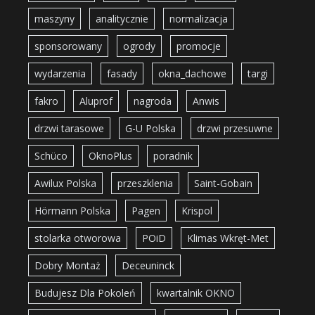
maszyny
analitycznie
normalizacja
sponsorowany
ogrody
promocje
wydarzenia
fasady
okna_dachowe
targi
fakro
Aluprof
nagroda
Anwis
drzwi tarasowe
G-U Polska
drzwi przesuwne
Schüco
OknoPlus
poradnik
Awilux Polska
przeszklenia
Saint-Gobain
Hörmann Polska
Pagen
Krispol
stolarka otworowa
POiD
Klimas Wkręt-Met
Dobry Montaż
Deceuninck
Budujesz Dla Pokoleń
kwartalnik OKNO