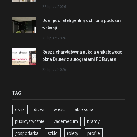
28 lipiec 2026
Dom pod inteligentną ochroną podczas
wakacji
28 lipiec 2026
Rusza charytatywna aukcja unikatowego
okna Drutex z autografami FC Bayern
22 lipiec 2026
TAGI
okna
drzwi
wiesci
akcesoria
publicystycznie
vademecum
bramy
gospodarka
szklo
rolety
profile