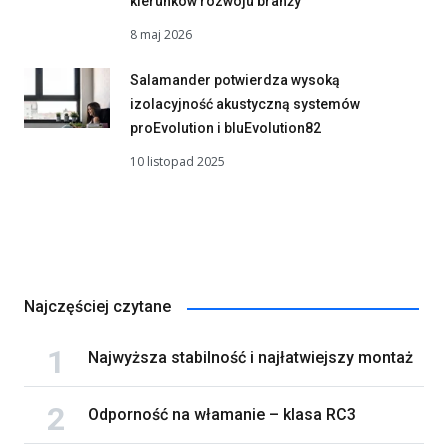
kierunków rozwoju branży
8 maj 2026
Salamander potwierdza wysoką
izolacyjność akustyczną systemów
proEvolution i bluEvolution82
10 listopad 2025
Najczęściej czytane
Najwyższa stabilność i najłatwiejszy montaż
Odporność na włamanie – klasa RC3