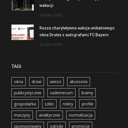
wakacji
28 lipiec 2026
Rusza charytatywna aukcja unikatowego
okna Drutex z autografami FC Bayern
22 lipiec 2026
TAGI
okna
drzwi
wiesci
akcesoria
publicystycznie
vademecum
bramy
gospodarka
szklo
rolety
profile
maszyny
analitycznie
normalizacja
sponsorowany
ogrody
promocje