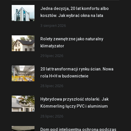
Jedna decyzja, 20 lat komfortu albo
kosztów. Jak wybrać okna na lata
3 sierpień 2026
Rolety zewnętrzne jako naturalny
klimatyzator
29 lipiec 2026
20 lat transformacji rynku ścian. Nowa
rola H+H w budownictwie
28 lipiec 2026
Hybrydowa przyszłość stolarki. Jak
Kömmerling łączy PVC i aluminium
28 lipiec 2026
Dom pod inteligentną ochroną podczas