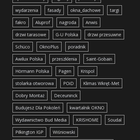
wydarzenia
fasady
okna_dachowe
targi
fakro
Aluprof
nagroda
Anwis
drzwi tarasowe
G-U Polska
drzwi przesuwne
Schüco
OknoPlus
poradnik
Awilux Polska
przeszklenia
Saint-Gobain
Hörmann Polska
Pagen
Krispol
stolarka otworowa
POiD
Klimas Wkręt-Met
Dobry Montaż
Deceuninck
Budujesz Dla Pokoleń
kwartalnik OKNO
Wydawnictwo Bud Media
KRISHOME
Soudal
Pilkington IGP
Wiśniowski