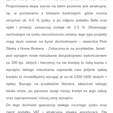
Proponowana stopa zwrotu na takim poziomie jest atrakcyjna,
np. w porównaniu z lokatami bankowymi, gdzie można
otrzymać ok. 4-5 % zysku, a po odjęciu podatku Belki oraz
opłat i prowizji, zazwyczaj zostaje ok. 2-3 %.
Obserwując
zachodzące na rynku nieruchomości zmiany, tego typu projekty
mają duże szanse na bycie dochodowymi –
stwierdza Piotr
Śliwka z Home Brokera.
-
Zobaczmy to na przykładzie. Jeżeli
pod wynajem nowe mieszkanie dwupokojowez wykończeniem
za 300 tys. złotych i bierzemy na nie kredyty to żeby kwota z
wynajmu takiego mieszkania zapewniła nam jedynie spłatę
kredytu to musielibyśmy wynająć je za ok 1300-1600 złotych +
opłaty. Bazując na przykładzie Startera, właściciel takiego
lokalu może, po pierwsze wziąć niższy kredyt na jego zakup
oraz zaproponować niższą cenę wynajmu
.
Do tego dochodzi gwarancja stałego rocznego zysku oraz
zwrot podatku VAT i atrakcyjna stawka amortyzacji. Dla