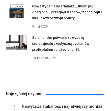
Nowe wydanie kwartalnika „OKNO” już
dostępne – przegląd trendów, technologii i
kierunków rozwoju branży
8 maj 2026
Salamander potwierdza wysoką
izolacyjność akustyczną systemów
proEvolution i bluEvolution82
10 listopad 2025
Najczęściej czytane
Najwyższa stabilność i najłatwiejszy montaż