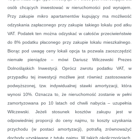
osób chcących inwestować w nieruchomości pod wynajem.
Przy zakupie mikro apartamentów kupujący ma możliwość
odzyskania zapłaconego przy zakupie takiego lokalu pod atku
VAT. Podatek ten można odzyskać w całośćw przeciwieństwie
do 8% podatku płaconego przy zakupie lokalu mieszkalnego.
Biorąc pod uwagę ceny lokali opcja ta pozwala zaoszczędzić
niemałe pieniądze – mówi Dariusz Wilczewski Prezes
Dolnośląskich Inwestycji. Oprócz zwrotu podatku VAT, w
przypadku tej inwestycji możliwe jest również zastosowanie
podwyższonej, tzw. indywidualnej stawki amortyzacji, która
wynosi 10%. Oznacza to, że nieruchomość zostanie w pełni
zamortyzowana po 10 latach od chwili nabycia – uzupełnia
Wilczewski. Jeżeli stosunek kosztów zakupu jest w
odpowiedniej proporcji do ceny najmu, to koszty uzyskania
przychodu (w postaci amortyzacji), potrafią zrównoważyć
dochody uzyskiwane z tytułu najmu. W takich okolicznościach,