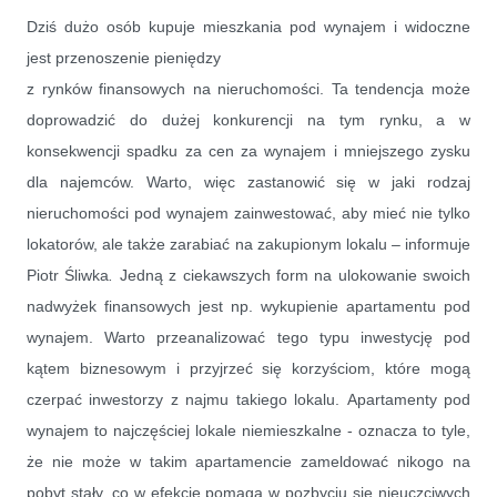
Dziś dużo osób kupuje mieszkania pod wynajem i widoczne
jest przenoszenie pieniędzy
z rynków finansowych na nieruchomości. Ta tendencja może
doprowadzić do dużej konkurencji na tym rynku, a w
konsekwencji spadku za cen za wynajem i mniejszego zysku
dla najemców. Warto, więc zastanowić się w jaki rodzaj
nieruchomości pod wynajem zainwestować, aby mieć nie tylko
lokatorów, ale także zarabiać na zakupionym lokalu
–
informuje
Piotr Śliwka
.
Jedną z ciekawszych form na ulokowanie swoich
nadwyżek finansowych jest np. wykupienie apartamentu pod
wynajem. Warto przeanalizować tego typu inwestycję pod
kątem biznesowym i przyjrzeć się korzyściom, które mogą
czerpać inwestorzy z najmu takiego lokalu.
Apartamenty pod
wynajem to najczęściej lokale niemieszkalne - oznacza to tyle,
że nie może w takim apartamencie zameldować nikogo na
pobyt stały, co w efekcie pomaga w pozbyciu się nieuczciwych