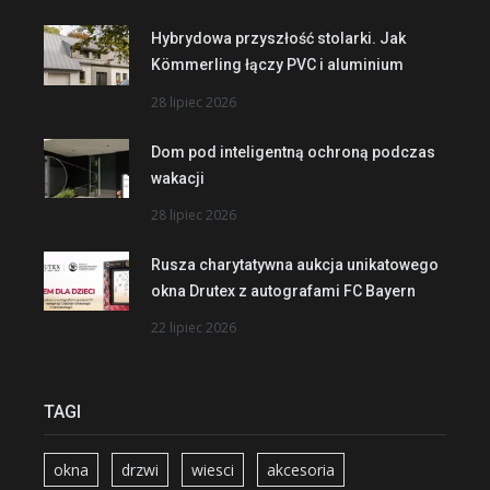
Hybrydowa przyszłość stolarki. Jak
Kömmerling łączy PVC i aluminium
28 lipiec 2026
Dom pod inteligentną ochroną podczas
wakacji
28 lipiec 2026
Rusza charytatywna aukcja unikatowego
okna Drutex z autografami FC Bayern
22 lipiec 2026
TAGI
okna
drzwi
wiesci
akcesoria