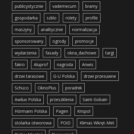
publicystycznie
vademecum
bramy
gospodarka
szklo
rolety
profile
maszyny
analitycznie
normalizacja
sponsorowany
ogrody
promocje
wydarzenia
fasady
okna_dachowe
targi
fakro
Aluprof
nagroda
Anwis
drzwi tarasowe
G-U Polska
drzwi przesuwne
Schüco
OknoPlus
poradnik
Awilux Polska
przeszklenia
Saint-Gobain
Hörmann Polska
Pagen
Krispol
stolarka otworowa
POiD
Klimas Wkręt-Met