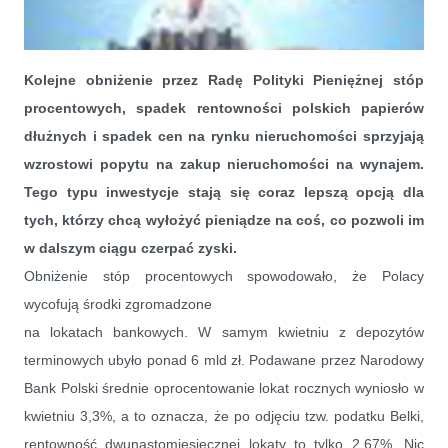
Kolejne obniżenie przez Radę Polityki Pieniężnej stóp
procentowych, spadek rentowności polskich papierów
dłużnych i spadek cen na rynku nieruchomości sprzyjają
wzrostowi popytu na zakup nieruchomości na wynajem.
Tego typu inwestycje stają się coraz lepszą opcją dla
Czy warto inwestować w nieruchomości pod wynajem?
tych, którzy chcą wyłożyć pieniądze na coś, co pozwoli im
w dalszym ciągu czerpać zyski.
Obniżenie stóp procentowych spowodowało, że Polacy
wycofują środki zgromadzone
na lokatach bankowych. W samym kwietniu z depozytów
terminowych ubyło ponad 6 mld zł. Podawane przez Narodowy
Bank Polski średnie oprocentowanie lokat rocznych wyniosło w
kwietniu 3,3%, a to oznacza, że po odjęciu tzw. podatku Belki,
rentowność dwunastomiesięcznej lokaty to tylko 2,67%. Nic