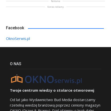
Reklama
Koniec reklamy
Facebook
OknoSerwis.pl
O NAS
Twoje centrum wiedzy o stolarce otworowej
Od lat jako Wydawnictwo Bud Media dostarczamy
rzetelną wiedzę branżową poprzez ceniony magazyn
OKNO (Drzwi & Bramy). Dziś idziemy o krok dalej.