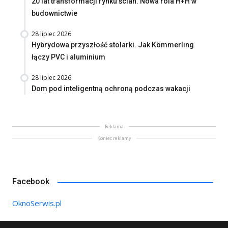
20 lat transformacji rynku ścian. Nowa rola H+H w
budownictwie
28 lipiec 2026
Hybrydowa przyszłość stolarki. Jak Kömmerling
łączy PVC i aluminium
28 lipiec 2026
Dom pod inteligentną ochroną podczas wakacji
Reklama
Koniec reklamy
Facebook
OknoSerwis.pl