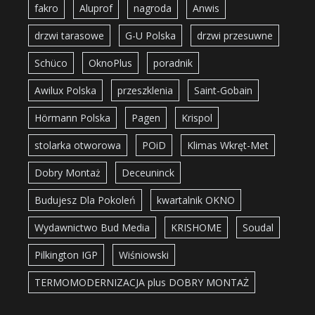
fakro
Aluprof
nagroda
Anwis
drzwi tarasowe
G-U Polska
drzwi przesuwne
Schüco
OknoPlus
poradnik
Awilux Polska
przeszklenia
Saint-Gobain
Hörmann Polska
Pagen
Krispol
stolarka otworowa
POiD
Klimas Wkręt-Met
Dobry Montaż
Deceuninck
Budujesz Dla Pokoleń
kwartalnik OKNO
Wydawnictwo Bud Media
KRISHOME
Soudal
Pilkington IGP
Wiśniowski
TERMOMODERNIZACJA plus DOBRY MONTAŻ