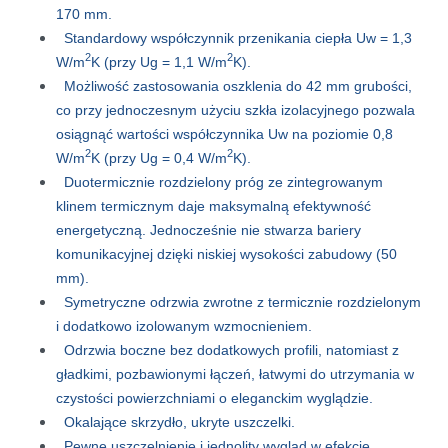
170 mm.
Standardowy współczynnik przenikania ciepła Uw = 1,3
2
2
W/m
K (przy Ug = 1,1 W/m
K).
Możliwość zastosowania oszklenia do 42 mm grubości,
co przy jednoczesnym użyciu szkła izolacyjnego pozwala
osiągnąć wartości współczynnika Uw na poziomie 0,8
2
2
W/m
K (przy Ug = 0,4 W/m
K).
Duotermicznie rozdzielony próg ze zintegrowanym
klinem termicznym daje maksymalną efektywność
energetyczną. Jednocześnie nie stwarza bariery
komunikacyjnej dzięki niskiej wysokości zabudowy (50
mm).
Symetryczne odrzwia zwrotne z termicznie rozdzielonym
i dodatkowo izolowanym wzmocnieniem.
Odrzwia boczne bez dodatkowych profili, natomiast z
gładkimi, pozbawionymi łączeń, łatwymi do utrzymania w
czystości powierzchniami o eleganckim wyglądzie.
Okalające skrzydło, ukryte uszczelki.
Pewne uszczelnienie i jednolity wygląd w efekcie