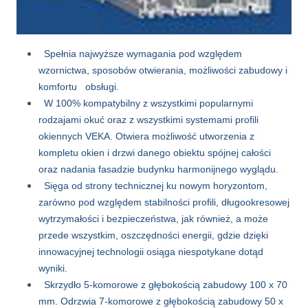
System drzwi podnoszono-przesuwnych VEKASLIDE
Spełnia najwyższe wymagania pod względem
wzornictwa, sposobów otwierania, możliwości zabudowy i
komfortu obsługi.
W 100% kompatybilny z wszystkimi popularnymi
rodzajami okuć oraz z wszystkimi systemami profili
okiennych VEKA. Otwiera możliwość utworzenia z
kompletu okien i drzwi danego obiektu spójnej całości
oraz nadania fasadzie budynku harmonijnego wyglądu.
Sięga od strony technicznej ku nowym horyzontom,
zarówno pod względem stabilności profili, długookresowej
wytrzymałości i bezpieczeństwa, jak również, a może
przede wszystkim, oszczędności energii, gdzie dzięki
innowacyjnej technologii osiąga niespotykane dotąd
wyniki.
Skrzydło 5-komorowe z głębokością zabudowy 100 x 70
mm. Odrzwia 7-komorowe z głębokością zabudowy 50 x