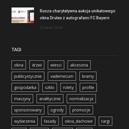
Rusza charytatywna aukcja unikatowego
okna Drutex z autografami FC Bayern
22 lipiec 2026
TAGI
okna
drzwi
wiesci
akcesoria
publicystycznie
vademecum
bramy
gospodarka
szklo
rolety
profile
maszyny
analitycznie
normalizacja
sponsorowany
ogrody
promocje
wydarzenia
fasady
okna_dachowe
targi