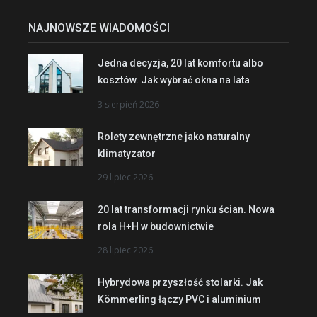
NAJNOWSZE WIADOMOŚCI
Jedna decyzja, 20 lat komfortu albo
kosztów. Jak wybrać okna na lata
3 sierpień 2026
Rolety zewnętrzne jako naturalny
klimatyzator
29 lipiec 2026
20 lat transformacji rynku ścian. Nowa
rola H+H w budownictwie
28 lipiec 2026
Hybrydowa przyszłość stolarki. Jak
Kömmerling łączy PVC i aluminium