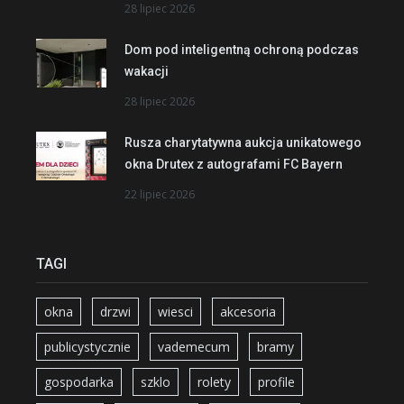
28 lipiec 2026
Dom pod inteligentną ochroną podczas
wakacji
28 lipiec 2026
Rusza charytatywna aukcja unikatowego
okna Drutex z autografami FC Bayern
22 lipiec 2026
TAGI
okna
drzwi
wiesci
akcesoria
publicystycznie
vademecum
bramy
gospodarka
szklo
rolety
profile