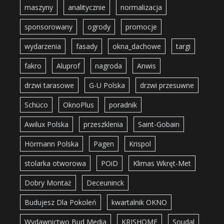
maszyny
analitycznie
normalizacja
sponsorowany
ogrody
promocje
wydarzenia
fasady
okna_dachowe
targi
fakro
Aluprof
nagroda
Anwis
drzwi tarasowe
G-U Polska
drzwi przesuwne
Schüco
OknoPlus
poradnik
Awilux Polska
przeszklenia
Saint-Gobain
Hörmann Polska
Pagen
Krispol
stolarka otworowa
POiD
Klimas Wkręt-Met
Dobry Montaż
Deceuninck
Budujesz Dla Pokoleń
kwartalnik OKNO
Wydawnictwo Bud Media
KRISHOME
Soudal