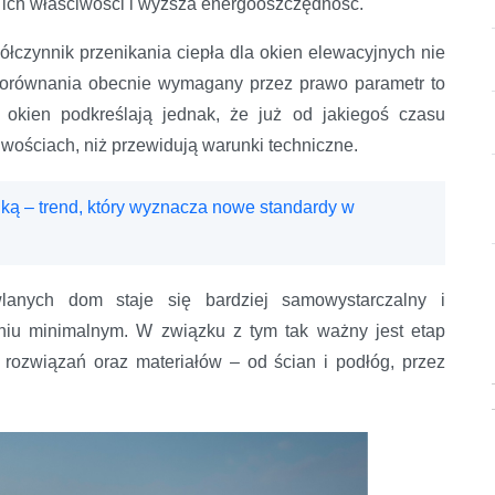
ą ich właściwości i wyższa energooszczędność.
łczynnik przenikania ciepła dla okien elewacyjnych nie
porównania obecnie wymagany przez prawo parametr to
okien podkreślają jednak, że już od jakiegoś czasu
iwościach, niż przewidują warunki techniczne.
iką – trend, który wyznacza nowe standardy w
nych dom staje się bardziej samowystarczalny i
niu minimalnym. W związku z tym tak ważny jest etap
rozwiązań oraz materiałów – od ścian i podłóg, przez