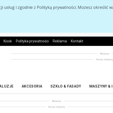
acji usług i zgodnie z Polityką prywatności. Możesz określi
Kiosk
Polityka prywatności
Reklama
Kontakt
Reklama
Koniec reklam
ŻALUZJE
AKCESORIA
SZKŁO & FASADY
MASZYNY & 
Reklama
Koniec reklamy