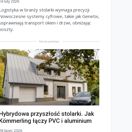
16 luty 2026
Logistyka w branży stolarki wymaga precyzji.
Nowoczesne systemy cyfrowe, takie jak Genetix,
usprawniają transport okien i drzwi, obniżając
koszty.
Koniec promocji
Hybrydowa przyszłość stolarki. Jak
Kömmerling łączy PVC i aluminium
28 lipiec 2026