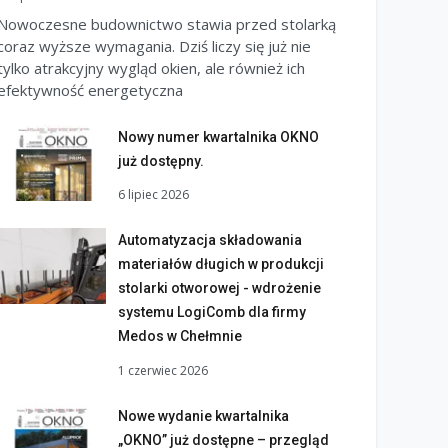
Nowoczesne budownictwo stawia przed stolarką
coraz wyższe wymagania. Dziś liczy się już nie
tylko atrakcyjny wygląd okien, ale również ich
efektywność energetyczna
Nowy numer kwartalnika OKNO
już dostępny.
6 lipiec 2026
Automatyzacja składowania
materiałów długich w produkcji
stolarki otworowej - wdrożenie
systemu LogiComb dla firmy
Medos w Chełmnie
1 czerwiec 2026
Nowe wydanie kwartalnika
„OKNO” już dostępne – przegląd