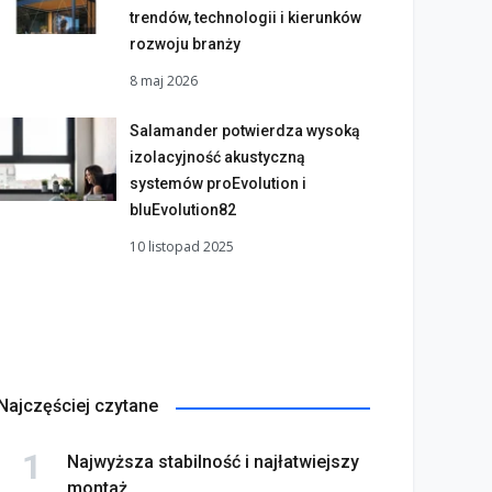
trendów, technologii i kierunków
rozwoju branży
8 maj 2026
Salamander potwierdza wysoką
izolacyjność akustyczną
systemów proEvolution i
bluEvolution82
10 listopad 2025
Najczęściej czytane
Najwyższa stabilność i najłatwiejszy
montaż