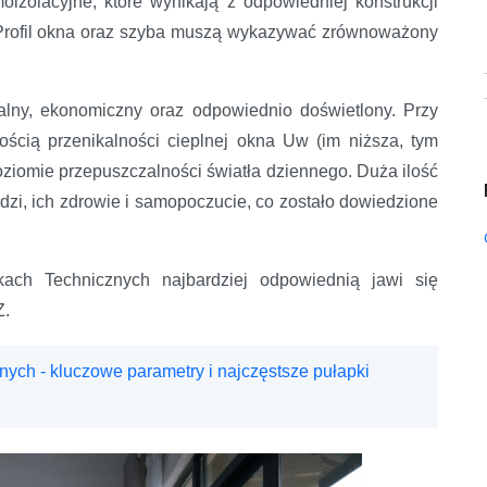
izolacyjne, które wynikają z odpowiedniej konstrukcji
 Profil okna oraz szyba muszą wykazywać zrównoważony
alny, ekonomiczny oraz odpowiednio doświetlony. Przy
ścią przenikalności cieplnej okna Uw (im niższa, tym
oziomie przepuszczalności światła dziennego. Duża ilość
zi, ich zdrowie i samopoczucie, co zostało dowiedzione
ch Technicznych najbardziej odpowiednią jawi się
Z.
nych - kluczowe parametry i najczęstsze pułapki