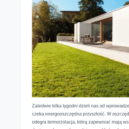
Zaledwie kilka tygodni dzieli nas od wprowa
Okno z widokiem na przyszłość. Czy Twój dom jest goto
czeka energooszczędna przyszłość. W oszczędza
odegra termoizolacja, którą zapewniać mają ws