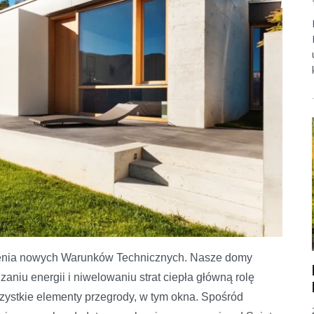
dzenia nowych Warunków Technicznych. Nasze domy
wy na nowe Warunki Techniczne
niu energii i niwelowaniu strat ciepła główną rolę
zystkie elementy przegrody, w tym okna. Spośród