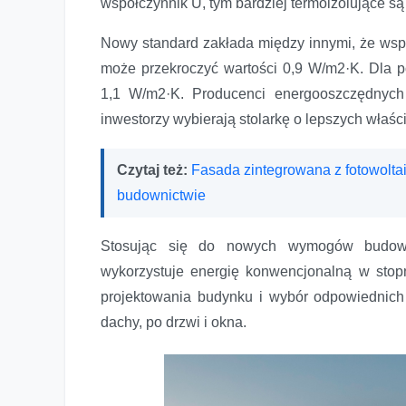
współczynnik U, tym bardziej termoizolujące s
Nowy standard zakłada między innymi, że wspó
może przekroczyć wartości 0,9 W/m2·K. Dla 
1,1 W/m2·K. Producenci energooszczędnych 
inwestorzy wybierają stolarkę o lepszych właśc
Czytaj też:
Fasada zintegrowana z fotowolta
budownictwie
Stosując się do nowych wymogów budowla
wykorzystuje energię konwencjonalną w stop
projektowania budynku i wybór odpowiednich 
dachy, po drzwi i okna.