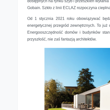
dostępnych na rynku szyb i przeszkleń wyłania
Gobain. Szkło z linii ECLAZ rozpoczyna ciepln
Od 1 stycznia 2021 roku obowiązywać będą
energetycznej przegród zewnętrznych. To już
Energooszczędność domów i budynków stani
przyszłość, nie zaś fantazją architektów.