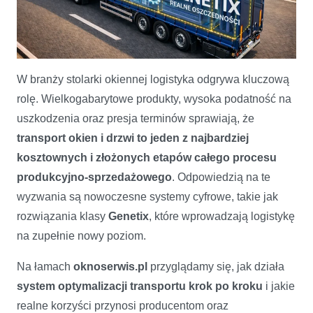
W branży stolarki okiennej logistyka odgrywa kluczową
Genetix zmienia logistykę dostaw w branży stolarki.
rolę. Wielkogabarytowe produkty, wysoka podatność na
uszkodzenia oraz presja terminów sprawiają, że
transport okien i drzwi to jeden z najbardziej
kosztownych i złożonych etapów całego procesu
produkcyjno-sprzedażowego
. Odpowiedzią na te
wyzwania są nowoczesne systemy cyfrowe, takie jak
rozwiązania klasy
Genetix
, które wprowadzają logistykę
na zupełnie nowy poziom.
Na łamach
oknoserwis.pl
przyglądamy się, jak działa
system optymalizacji transportu krok po kroku
i jakie
realne korzyści przynosi producentom oraz