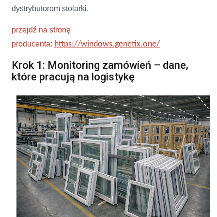
dystrybutorom stolarki.
przejdź na stronę
producenta:
https://windows.genetix.one/
Krok 1: Monitoring zamówień – dane,
które pracują na logistykę