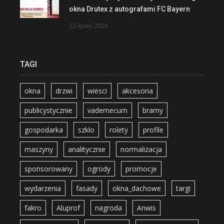
okna Drutex z autografami FC Bayern
22 lipiec 2026
TAGI
okna
drzwi
wiesci
akcesoria
publicystycznie
vademecum
bramy
gospodarka
szklo
rolety
profile
maszyny
analitycznie
normalizacja
sponsorowany
ogrody
promocje
wydarzenia
fasady
okna_dachowe
targi
fakro
Aluprof
nagroda
Anwis