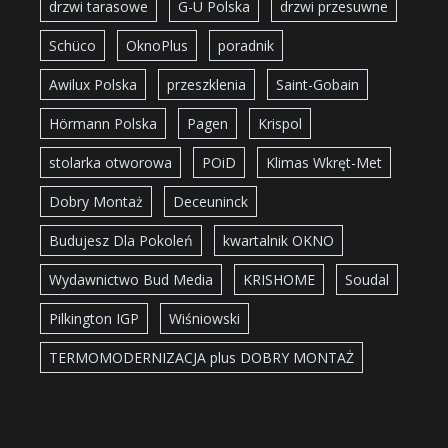
drzwi tarasowe
G-U Polska
drzwi przesuwne
Schüco
OknoPlus
poradnik
Awilux Polska
przeszklenia
Saint-Gobain
Hörmann Polska
Pagen
Krispol
stolarka otworowa
POiD
Klimas Wkręt-Met
Dobry Montaż
Deceuninck
Budujesz Dla Pokoleń
kwartalnik OKNO
Wydawnictwo Bud Media
KRISHOME
Soudal
Pilkington IGP
Wiśniowski
TERMOMODERNIZACJA plus DOBRY MONTAŻ