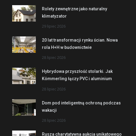
Rolety zewnętrzne jako naturalny
klimatyzator
29 lipiec 2026
20 lat transformacji rynku ścian. Nowa
rola H+H w budownictwie
28 lipiec 2026
Hybrydowa przyszłość stolarki. Jak
Kömmerling łączy PVC i aluminium
28 lipiec 2026
Dom pod inteligentną ochroną podczas
wakacji
28 lipiec 2026
Rusza charytatywna aukcja unikatowego