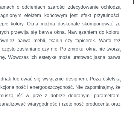
ramach o odcieniach szarości zdecydowanie ochłodzą
agnionym efektem końcowym jest efekt przytulności,
iepłe kolory. Okna można doskonale skomponować ze
órych przewija się barwa okna. Nawiązaniem do koloru,
wnież barwa mebli, tkanin czy tapicerek. Warto też
 często zasłaniane czy nie. Po zmroku, okna nie tworzą
znę. Wówczas ich estetykę może uratować jasna barwa
ednak kierować się wyłącznie designem. Poza estetyką
nkcjonalność i energooszczędność. Nie zapominajmy, że
y muszą iść w prze z dobrze dobranymi parametrami
analizować wiarygodność i rzetelność producenta oraz