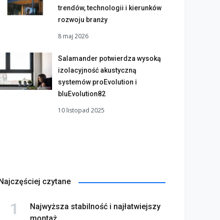
trendów, technologii i kierunków
rozwoju branży
8 maj 2026
Salamander potwierdza wysoką
izolacyjność akustyczną
systemów proEvolution i
bluEvolution82
10 listopad 2025
Najczęściej czytane
Najwyższa stabilność i najłatwiejszy
montaż