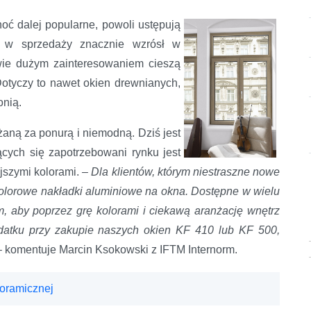
hoć dalej popularne, powoli ustępują
ał w sprzedaży znacznie wzrósł w
wie dużym zainteresowaniem cieszą
 Dotyczy to nawet okien drewnianych,
onią.
żaną za ponurą i niemodną. Dziś jest
ących się zapotrzebowani rynku jest
ejszymi kolorami.
– Dla klientów, którym niestraszne nowe
kolorowe nakładki aluminiowe na okna. Dostępne w wielu
, aby poprzez grę kolorami i ciekawą aranżację wnętrz
datku przy zakupie naszych okien KF 410 lub KF 500,
–
komentuje Marcin Ksokowski z IFTM Internorm.
noramicznej