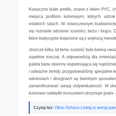
Klasyczne białe profile, znane z okien PVC, c
miejsca profilom kolorowym, których udzi
ostatnich latach. W nowoczesnym budownict
się rozmaite odcienie szarości, beżu i brązu.
które tradycyjnie kojarzone są z większą monot
Jeszcze kilka lat temu szarość była barwą uwa
zupełnie inaczej. A odpowiedzią dla zmieniaj
paleta barw okienny wypełniająca się najróżni
i odważne trendy, przygotowaliśmy specjalne 
odcieniach i designach są świetnym sposobem
zamanifestować swoją indywidualność. W do
kolorowe nakładki konsument otrzymuje gratis 
Czytaj też:
Okno Schüco LivIng w wersji pa