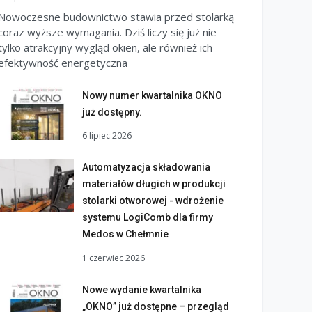
Nowoczesne budownictwo stawia przed stolarką
coraz wyższe wymagania. Dziś liczy się już nie
tylko atrakcyjny wygląd okien, ale również ich
efektywność energetyczna
Nowy numer kwartalnika OKNO
już dostępny.
6 lipiec 2026
Automatyzacja składowania
materiałów długich w produkcji
stolarki otworowej - wdrożenie
systemu LogiComb dla firmy
Medos w Chełmnie
1 czerwiec 2026
Nowe wydanie kwartalnika
„OKNO” już dostępne – przegląd