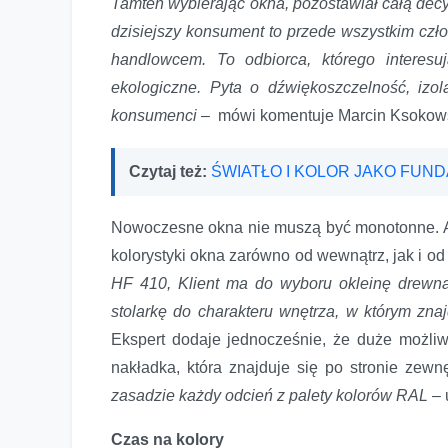
Tamten wybierając okna, pozostawiał całą decy
dzisiejszy konsument to przede wszystkim czł
handlowcem. To odbiorca, którego interesu
ekologiczne. Pyta o dźwiękoszczelność, izola
konsumenci –
mówi komentuje Marcin Ksokowsk
Czytaj też:
ŚWIATŁO I KOLOR JAKO FUN
Nowoczesne okna nie muszą być monotonne. 
kolorystyki okna zarówno od wewnątrz, jak i od
Okno też chce być trendy
HF 410, Klient ma do wyboru okleinę drewna
stolarkę do charakteru wnętrza, w którym zn
Ekspert dodaje jednocześnie, że duże możliw
nakładka, która znajduje się po stronie zewn
zasadzie każdy odcień z palety kolorów RAL
– 
Czas na kolory