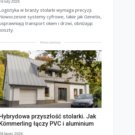
16 luty 2026
Logistyka w branży stolarki wymaga precyzji.
Nowoczesne systemy cyfrowe, takie jak Genetix,
usprawniają transport okien i drzwi, obniżając
koszty.
Koniec promocji
Hybrydowa przyszłość stolarki. Jak
Kömmerling łączy PVC i aluminium
28 lipiec 2026