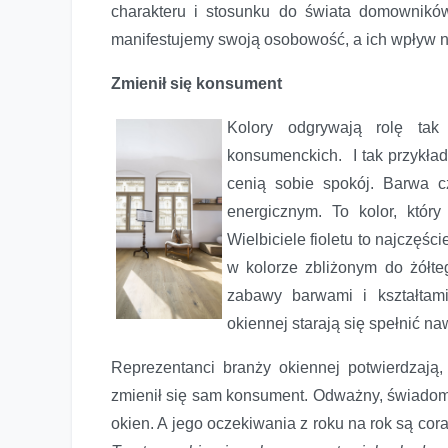
charakteru i stosunku do świata domownikó
manifestujemy swoją osobowość, a ich wpływ n
Zmienił się konsument
Kolory odgrywają rolę tak
konsumenckich. I tak przykład
cenią sobie spokój. Barwa 
energicznym. To kolor, któr
Wielbiciele fioletu to najczęśc
w kolorze zbliżonym do żółt
zabawy barwami i kształtami
okiennej starają się spełnić n
Reprezentanci branży okiennej potwierdzają
zmienił się sam konsument. Odważny, świadomy,
okien. A jego oczekiwania z roku na rok są co