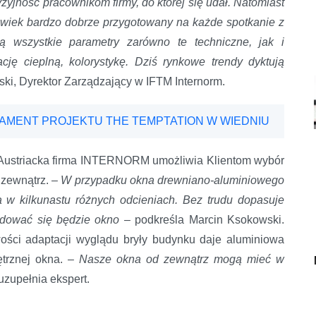
zyjność pracownikom firmy, do której się udał. Natomiast
owiek bardzo dobrze przygotowany na każde spotkanie z
ją wszystkie parametry zarówno te techniczne, jak i
cję cieplną, kolorystykę. Dziś rynkowe trendy dyktują
i, Dyrektor Zarządzający w IFTM Internorm.
DAMENT PROJEKTU THE TEMPTATION W WIEDNIU
Austriacka firma INTERNORM umożliwia Klientom wybór
 zewnątrz. –
W przypadku okna drewniano-aluminiowego
 w kilkunastu różnych odcieniach. Bez trudu dopasuje
ajdować się będzie okno
– podkreśla Marcin Ksokowski.
ości adaptacji wyglądu bryły budynku daje aluminiowa
ętrznej okna. –
Nasze okna od zewnątrz mogą mieć w
uzupełnia ekspert.