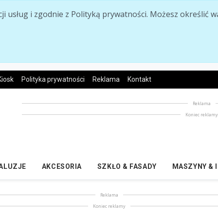
acji usług i zgodnie z Polityką prywatności. Możesz określi
Kiosk
Polityka prywatności
Reklama
Kontakt
Reklama
Koniec reklam
ŻALUZJE
AKCESORIA
SZKŁO & FASADY
MASZYNY & 
Reklama
Koniec reklamy