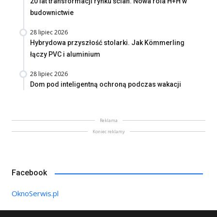
20 lat transformacji rynku ścian. Nowa rola H+H w
budownictwie
28 lipiec 2026
Hybrydowa przyszłość stolarki. Jak Kömmerling
łączy PVC i aluminium
28 lipiec 2026
Dom pod inteligentną ochroną podczas wakacji
Reklama
Koniec reklamy
Facebook
OknoSerwis.pl