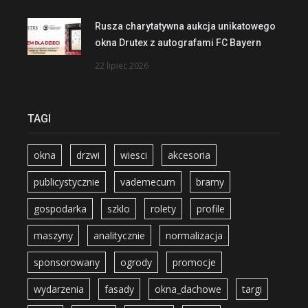
Rusza charytatywna aukcja unikatowego
okna Drutex z autografami FC Bayern
22 lipiec 2026
TAGI
okna
drzwi
wiesci
akcesoria
publicystycznie
vademecum
bramy
gospodarka
szklo
rolety
profile
maszyny
analitycznie
normalizacja
sponsorowany
ogrody
promocje
wydarzenia
fasady
okna_dachowe
targi