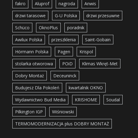
fakro
Aluprof
nagroda
Anwis
drzwi tarasowe
G-U Polska
drzwi przesuwne
Schüco
OknoPlus
poradnik
Awilux Polska
przeszklenia
Saint-Gobain
Hörmann Polska
Pagen
Krispol
stolarka otworowa
POiD
Klimas Wkręt-Met
Dobry Montaż
Deceuninck
Budujesz Dla Pokoleń
kwartalnik OKNO
Wydawnictwo Bud Media
KRISHOME
Soudal
Pilkington IGP
Wiśniowski
TERMOMODERNIZACJA plus DOBRY MONTAŻ