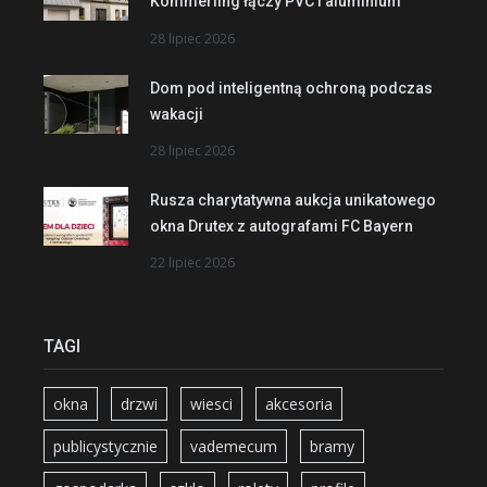
Kömmerling łączy PVC i aluminium
28 lipiec 2026
Dom pod inteligentną ochroną podczas
wakacji
28 lipiec 2026
Rusza charytatywna aukcja unikatowego
okna Drutex z autografami FC Bayern
22 lipiec 2026
TAGI
okna
drzwi
wiesci
akcesoria
publicystycznie
vademecum
bramy