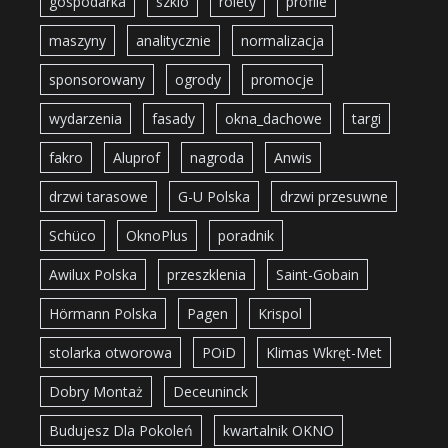
gospodarka
szklo
rolety
profile
maszyny
analitycznie
normalizacja
sponsorowany
ogrody
promocje
wydarzenia
fasady
okna_dachowe
targi
fakro
Aluprof
nagroda
Anwis
drzwi tarasowe
G-U Polska
drzwi przesuwne
Schüco
OknoPlus
poradnik
Awilux Polska
przeszklenia
Saint-Gobain
Hörmann Polska
Pagen
Krispol
stolarka otworowa
POiD
Klimas Wkręt-Met
Dobry Montaż
Deceuninck
Budujesz Dla Pokoleń
kwartalnik OKNO