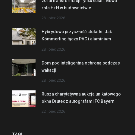
20 lat transformacji rynku ścian. Nowa
rola H+H w budownictwie
28 lipiec 2026
Hybrydowa przyszłość stolarki. Jak
Kömmerling łączy PVC i aluminium
28 lipiec 2026
Dom pod inteligentną ochroną podczas
wakacji
28 lipiec 2026
Rusza charytatywna aukcja unikatowego
okna Drutex z autografami FC Bayern
22 lipiec 2026
TAGI