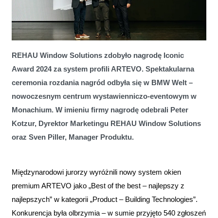
REHAU Window Solutions z nagrodą Iconic Award 2024 za system
profili ARTEVO
REHAU Window Solutions zdobyło nagrodę Iconic
Award 2024 za system profili ARTEVO. Spektakularna
ceremonia rozdania nagród odbyła się w BMW Welt –
nowoczesnym centrum wystawienniczo-eventowym w
Monachium. W imieniu firmy nagrodę odebrali Peter
Kotzur, Dyrektor Marketingu REHAU Window Solutions
oraz Sven Piller, Manager Produktu.
Międzynarodowi jurorzy wyróżnili nowy system okien
premium ARTEVO jako „Best of the best – najlepszy z
najlepszych” w kategorii „Product – Building Technologies”.
Konkurencja była olbrzymia – w sumie przyjęto 540 zgłoszeń