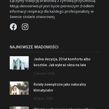
Łączymy tradycję branżową z cyfrową przyszłością.
Misją oknoserwis.pl jest bycie pierwszym źródłem
informacji i inspiracji dla każdego profesjonalisty w
świecie stolarki otworowej.
NAJNOWSZE WIADOMOŚCI
Jedna decyzja, 20 lat komfortu albo
kosztów. Jak wybrać okna na lata
3 sierpień 2026
Rolety zewnętrzne jako naturalny
klimatyzator
29 lipiec 2026