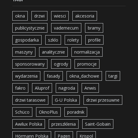
okna
drzwi
wiesci
akcesoria
publicystycznie
vademecum
bramy
gospodarka
szklo
rolety
profile
maszyny
analitycznie
normalizacja
sponsorowany
ogrody
promocje
wydarzenia
fasady
okna_dachowe
targi
fakro
Aluprof
nagroda
Anwis
drzwi tarasowe
G-U Polska
drzwi przesuwne
Schüco
OknoPlus
poradnik
Awilux Polska
przeszklenia
Saint-Gobain
Hörmann Polska
Pagen
Krispol