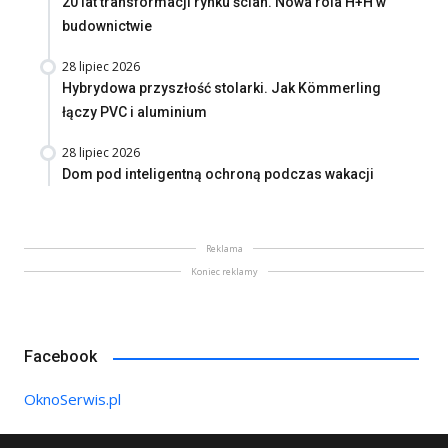
20 lat transformacji rynku ścian. Nowa rola H+H w
budownictwie
28 lipiec 2026
Hybrydowa przyszłość stolarki. Jak Kömmerling
łączy PVC i aluminium
28 lipiec 2026
Dom pod inteligentną ochroną podczas wakacji
Reklama
Koniec reklamy
Facebook
OknoSerwis.pl