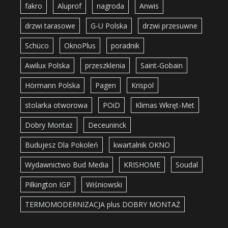
fakro
Aluprof
nagroda
Anwis
drzwi tarasowe
G-U Polska
drzwi przesuwne
Schüco
OknoPlus
poradnik
Awilux Polska
przeszklenia
Saint-Gobain
Hörmann Polska
Pagen
Krispol
stolarka otworowa
POiD
Klimas Wkręt-Met
Dobry Montaż
Deceuninck
Budujesz Dla Pokoleń
kwartalnik OKNO
Wydawnictwo Bud Media
KRISHOME
Soudal
Pilkington IGP
Wiśniowski
TERMOMODERNIZACJA plus DOBRY MONTAŻ