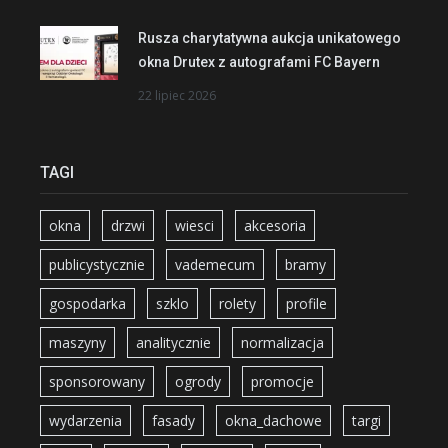
Rusza charytatywna aukcja unikatowego
okna Drutex z autografami FC Bayern
22 lipiec 2026
TAGI
okna
drzwi
wiesci
akcesoria
publicystycznie
vademecum
bramy
gospodarka
szklo
rolety
profile
maszyny
analitycznie
normalizacja
sponsorowany
ogrody
promocje
wydarzenia
fasady
okna_dachowe
targi