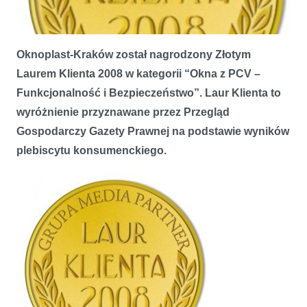
Oknoplast-Kraków został nagrodzony Złotym
Laurem Klienta 2008 w kategorii “Okna z PCV –
Funkcjonalność i Bezpieczeństwo”. Laur Klienta to
wyróżnienie przyznawane przez Przegląd
Gospodarczy Gazety Prawnej na podstawie wyników
Złoty Laur Klienta dla OKNOPLAST-Kraków
plebiscytu konsumenckiego.