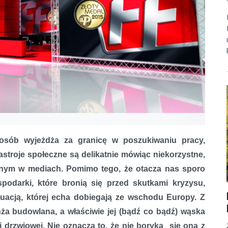
osób wyjeżdża za granicę w poszukiwaniu pracy,
astroje społeczne są delikatnie mówiąc niekorzystne,
nym w mediach. Pomimo tego, że otacza nas sporo
spodarki, które bronią się przed skutkami kryzysu,
tuacją, której echa dobiegają ze wschodu Europy. Z
nża budowlana, a właściwie jej (bądź co bądź) wąska
 i drzwiowej. Nie oznacza to, że nie boryka się ona z