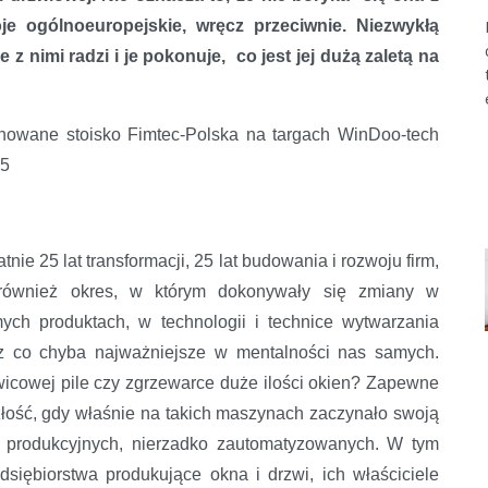
oje ogólnoeuropejskie, wręcz przeciwnie. Niezwykłą
 z nimi radzi i je pokonuje, co jest jej dużą zaletą na
nowane stoisko Fimtec-Polska na targach WinDoo-tech
5
atnie 25 lat transformacji, 25 lat budowania i rozwoju firm,
również okres, w którym dokonywały się zmiany w
ych produktach, w technologii i technice wytwarzania
z co chyba najważniejsze w mentalności nas samych.
icowej pile czy zgrzewarce duże ilości okien? Zapewne
łość, gdy właśnie na takich maszynach zaczynało swoją
ii produkcyjnych, nierzadko zautomatyzowanych. W tym
dsiębiorstwa produkujące okna i drzwi, ich właściciele