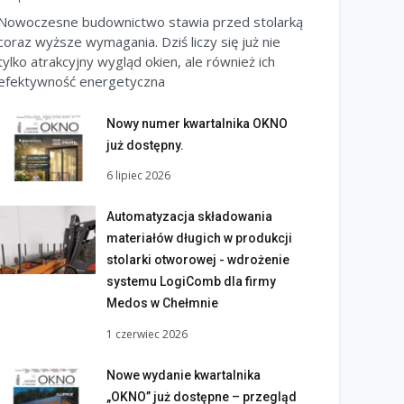
Nowoczesne budownictwo stawia przed stolarką
coraz wyższe wymagania. Dziś liczy się już nie
tylko atrakcyjny wygląd okien, ale również ich
efektywność energetyczna
Nowy numer kwartalnika OKNO
już dostępny.
6 lipiec 2026
Automatyzacja składowania
materiałów długich w produkcji
stolarki otworowej - wdrożenie
systemu LogiComb dla firmy
Medos w Chełmnie
1 czerwiec 2026
Nowe wydanie kwartalnika
„OKNO” już dostępne – przegląd