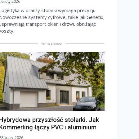
16 luty 2026
Logistyka w branży stolarki wymaga precyzji.
Nowoczesne systemy cyfrowe, takie jak Genetix,
usprawniają transport okien i drzwi, obniżając
koszty.
Koniec promocji
Hybrydowa przyszłość stolarki. Jak
Kömmerling łączy PVC i aluminium
28 lipiec 2026