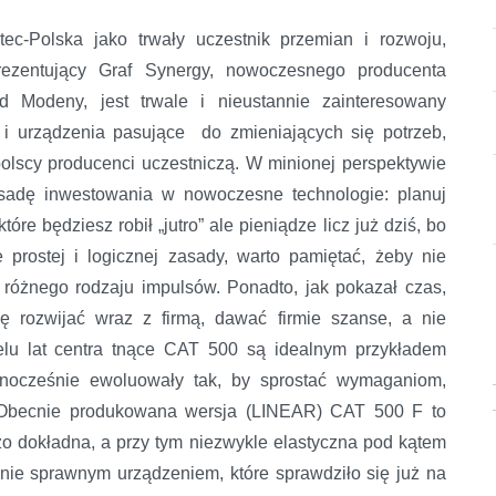
tec-Polska jako trwały uczestnik przemian i rozwoju,
rezentujący Graf Synergy, nowoczesnego producenta
d Modeny, jest trwale i nieustannie zainteresowany
i urządzenia pasujące do zmieniających się potrzeb,
olscy producenci uczestniczą. W minionej perspektywie
asadę inwestowania w nowoczesne technologie: planuj
óre będziesz robił „jutro” ale pieniądze licz już dziś, bo
 prostej i logicznej zasady, warto pamiętać, żeby nie
różnego rodzaju impulsów. Ponadto, jak pokazał czas,
ę rozwijać wraz z firmą, dawać firmie szanse, a nie
lu lat centra tnące CAT 500 są idealnym przykładem
ednocześnie ewoluowały tak, by sprostać wymaganiom,
 Obecnie produkowana wersja (LINEAR) CAT 500 F to
o dokładna, a przy tym niezwykle elastyczna pod kątem
wnie sprawnym urządzeniem, które sprawdziło się już na