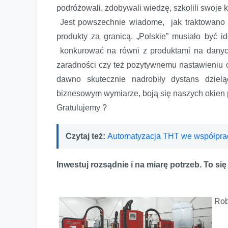
podróżowali, zdobywali wiedzę, szkolili swoje 
Jest powszechnie wiadome, jak traktowano i 
produkty za granicą. „Polskie” musiało być i
konkurować na równi z produktami na danyc
zaradności czy też pozytywnemu nastawieniu c
dawno skutecznie nadrobiły dystans dziel
biznesowym wymiarze, boją się naszych okien
Gratulujemy ?
Czytaj też:
Automatyzacja THT we współprac
Inwestuj rozsądnie i na miarę potrzeb. To si
Rob