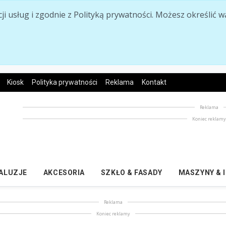
acji usług i zgodnie z Polityką prywatności. Możesz określi
Kiosk
Polityka prywatności
Reklama
Kontakt
Reklama
Koniec reklam
ŻALUZJE
AKCESORIA
SZKŁO & FASADY
MASZYNY & 
Reklama
Koniec reklamy