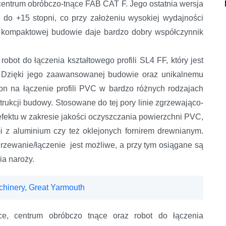
 centrum obróbczo-tnące FAB CAT F. Jego ostatnia wersja
5 do +15 stopni, co przy założeniu wysokiej wydajności
i kompaktowej budowie daje bardzo dobry współczynnik
obot do łączenia kształtowego profili SL4 FF, który jest
. Dzięki jego zaawansowanej budowie oraz unikalnemu
on na łączenie profili PVC w bardzo różnych rodzajach
trukcji budowy. Stosowane do tej pory linie zgrzewająco-
fektu w zakresie jakości oczyszczania powierzchni PVC,
mi z aluminium czy też oklejonych fornirem drewnianym.
zgrzewanie/łączenie jest możliwe, a przy tym osiągane są
ia naroży.
chinery, Great Yarmouth
ce, centrum obróbczo tnące oraz robot do łączenia