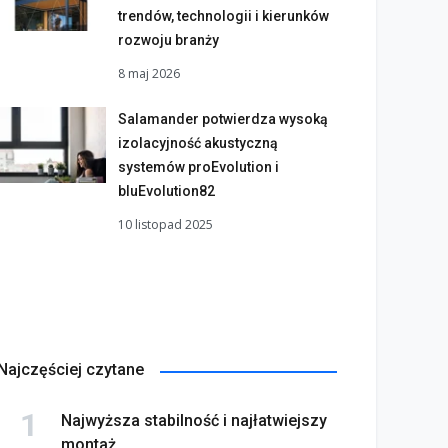
trendów, technologii i kierunków
rozwoju branży
8 maj 2026
Salamander potwierdza wysoką
izolacyjność akustyczną
systemów proEvolution i
bluEvolution82
10 listopad 2025
Najczęściej czytane
Najwyższa stabilność i najłatwiejszy
montaż