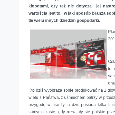
kłopotami, czy też nie dotyczą jej nastr
wartością jest to, w jaki sposób branża sobie
tle wielu innych dziedzin gospodarki.
Pla
201
Ost
to 
sam
ora
Kto dziś wyobraża sobie produkować na 1 głow
wielu z Państwa, z uśmiechem patrzy w przesz
przygodę w branży, a dziś posiada kilka lin
samym czasie, gdy rozwijały się polskie prze