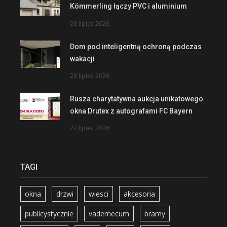
Kömmerling łączy PVC i aluminium
28 lipiec 2026
Dom pod inteligentną ochroną podczas
wakacji
28 lipiec 2026
Rusza charytatywna aukcja unikatowego
okna Drutex z autografami FC Bayern
22 lipiec 2026
TAGI
okna
drzwi
wiesci
akcesoria
publicystycznie
vademecum
bramy