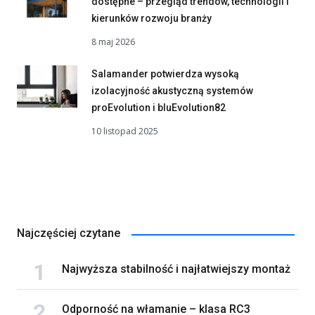
dostępne – przegląd trendów, technologii i
kierunków rozwoju branży
8 maj 2026
Salamander potwierdza wysoką
izolacyjność akustyczną systemów
proEvolution i bluEvolution82
10 listopad 2025
Najczęściej czytane
Najwyższa stabilność i najłatwiejszy montaż
Odporność na włamanie – klasa RC3