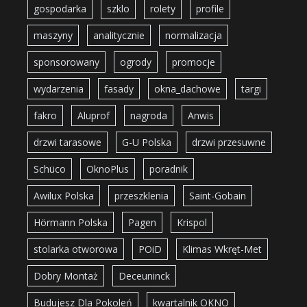
gospodarka
szklo
rolety
profile
maszyny
analitycznie
normalizacja
sponsorowany
ogrody
promocje
wydarzenia
fasady
okna_dachowe
targi
fakro
Aluprof
nagroda
Anwis
drzwi tarasowe
G-U Polska
drzwi przesuwne
Schüco
OknoPlus
poradnik
Awilux Polska
przeszklenia
Saint-Gobain
Hörmann Polska
Pagen
Krispol
stolarka otworowa
POiD
Klimas Wkręt-Met
Dobry Montaż
Deceuninck
Budujesz Dla Pokoleń
kwartalnik OKNO