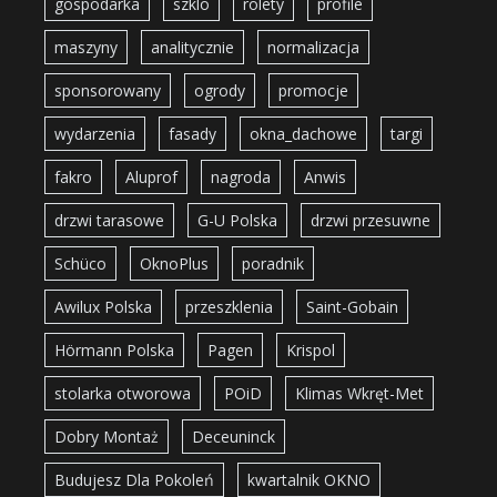
gospodarka
szklo
rolety
profile
maszyny
analitycznie
normalizacja
sponsorowany
ogrody
promocje
wydarzenia
fasady
okna_dachowe
targi
fakro
Aluprof
nagroda
Anwis
drzwi tarasowe
G-U Polska
drzwi przesuwne
Schüco
OknoPlus
poradnik
Awilux Polska
przeszklenia
Saint-Gobain
Hörmann Polska
Pagen
Krispol
stolarka otworowa
POiD
Klimas Wkręt-Met
Dobry Montaż
Deceuninck
Budujesz Dla Pokoleń
kwartalnik OKNO