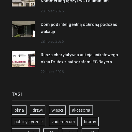
Kömmerling łączy PVC i aluminium
28 lipiec 2026
Dom pod inteligentną ochroną podczas
wakacji
28 lipiec 2026
Rusza charytatywna aukcja unikatowego
okna Drutex z autografami FC Bayern
22 lipiec 2026
TAGI
okna
drzwi
wiesci
akcesoria
publicystycznie
vademecum
bramy