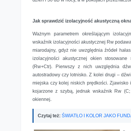
Jak sprawdzić izolacyjność akustyczną okn
Ważnym parametrem określającym izolacyj
wskaźnik izolacyjności akustycznej Rw podawan
miarodajny, gdyż nie uwzględnia źródeł hała
izolacyjności akustycznej okien stosowan
(Rw+Ctr). Pierwszy z nich uwzględnia dźwi
autostradowy czy lotnisko. Z kolei drugi – dźwi
miejska czy kolej niskich prędkości. Zjawisko
kojarzone z szybą, jednak wskaźnik Rw (C; C
okiennej.
Czytaj też:
ŚWIATŁO I KOLOR JAKO FUN