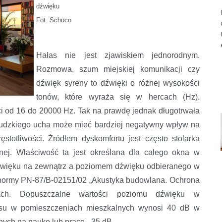
dźwięku
Fot. Schüco
Hałas nie jest zjawiskiem jednorodnym.
Rozmowa, szum miejskiej komunikacji czy
dźwięk syreny to dźwięki o różnej wysokości
tonów, które wyraża się w hercach (Hz).
ści od 16 do 20000 Hz. Tak na prawdę jednak długotrwała
ludzkiego ucha może mieć bardziej negatywny wpływ na
ęstotliwości. Źródłem dyskomfortu jest często stolarka
znej. Właściwość ta jest określana dla całego okna w
źwięku na zewnątrz a poziomem dźwięku odbieranego w
normy PN-87/B-02151/02 „Akustyka budowlana. Ochrona
ch. Dopuszczalne wartości poziomu dźwięku w
asu w pomieszczeniach mieszkalnych wynosi 40 dB w
nych na naukę lub pracę - 35 dB.