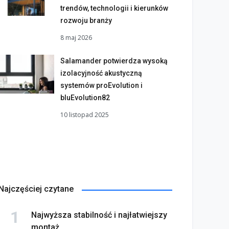
trendów, technologii i kierunków
rozwoju branży
8 maj 2026
Salamander potwierdza wysoką
izolacyjność akustyczną
systemów proEvolution i
bluEvolution82
10 listopad 2025
Najczęściej czytane
Najwyższa stabilność i najłatwiejszy
montaż