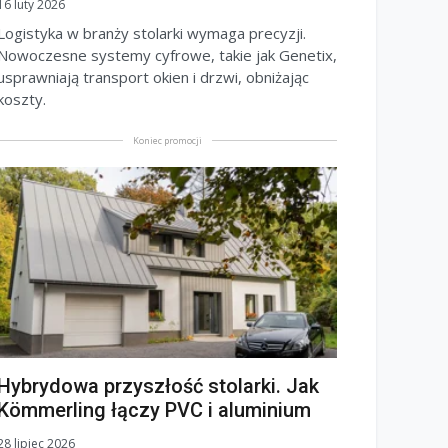
16 luty 2026
Logistyka w branży stolarki wymaga precyzji.
Nowoczesne systemy cyfrowe, takie jak Genetix,
usprawniają transport okien i drzwi, obniżając
koszty.
Koniec promocji
Hybrydowa przyszłość stolarki. Jak
Kömmerling łączy PVC i aluminium
28 lipiec 2026