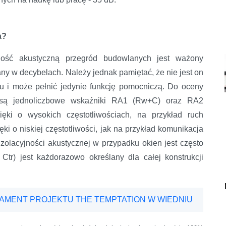
a?
ność akustyczną przegród budowlanych jest ważony
y w decybelach. Należy jednak pamiętać, że nie jest on
su i może pełnić jedynie funkcję pomocniczą. Do oceny
e są jednoliczbowe wskaźniki RA1 (Rw+C) oraz RA2
ęki o wysokich częstotliwościach, na przykład ruch
ęki o niskiej częstotliwości, jak na przykład komunikacja
 izolacyjności akustycznej w przypadku okien jest często
tr) jest każdorazowo określany dla całej konstrukcji
DAMENT PROJEKTU THE TEMPTATION W WIEDNIU