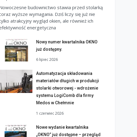
Nowoczesne budownictwo stawia przed stolarką
coraz wyższe wymagania. Dziś liczy się już nie
tylko atrakcyjny wygląd okien, ale również ich
efektywność energetyczna
Nowy numer kwartalnika OKNO
już dostępny.
6 lipiec 2026
Automatyzacja składowania
materiałów długich w produkcji
stolarki otworowej - wdrożenie
systemu LogiComb dla firmy
Medos w Chełmnie
1 czerwiec 2026
Nowe wydanie kwartalnika
„OKNO” już dostępne – przegląd