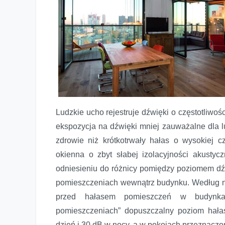
Ludzkie ucho rejestruje dźwięki o częstotliwo
ekspozycja na dźwięki mniej zauważalne dla 
zdrowie niż krótkotrwały hałas o wysokiej cz
okienna o zbyt słabej izolacyjności akustyc
odniesieniu do różnicy pomiędzy poziomem d
pomieszczeniach wewnątrz budynku. Według 
przed hałasem pomieszczeń w budynka
pomieszczeniach” dopuszczalny poziom hał
dzień i 30 dB w nocy, a w pokojach przeznaczo