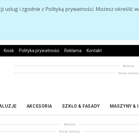
acji usług i zgodnie z Polityką prywatności. Możesz określi
Kiosk
Polityka prywatności
Reklama
Kontakt
Reklama
Koniec reklam
ŻALUZJE
AKCESORIA
SZKŁO & FASADY
MASZYNY & 
Reklama
Koniec reklamy