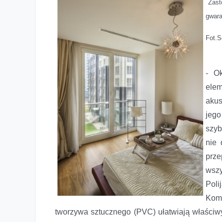
Zast
gwara
Fot.
- O
ele
aku
jeg
szyb
nie 
prz
wszy
Poli
Komp
tworzywa sztucznego (PVC) ułatwiają właściw