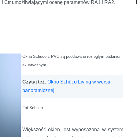
 i Ctr umożliwiającymi ocenę parametrów RA1 i RA2.
Okna Schüco z PVC są poddawane
rozległym badaniom
akustycznym
Czytaj też:
Okno Schüco LivIng w wersji
panoramicznej
Fot.Schüco
Większość okien jest wyposażona w system