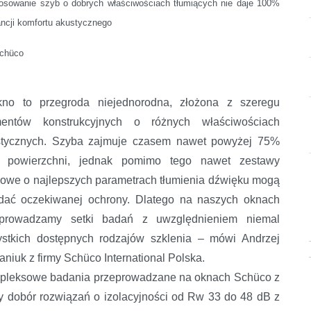
osowanie szyb o dobrych
właściwościach tłumiących
nie daje 100%
ncji
komfortu akustycznego
Schüco
kno to przegroda niejednorodna, złożona z szeregu
mentów konstrukcyjnych o różnych właściwościach
stycznych. Szyba zajmuje czasem nawet powyżej 75%
o powierzchni, jednak pomimo tego nawet zestawy
owe o najlepszych parametrach tłumienia dźwięku mogą
dać oczekiwanej ochrony. Dlatego na naszych oknach
eprowadzamy setki badań z uwzględnieniem niemal
stkich dostępnych rodzajów szklenia – mówi Andrzej
janiuk z firmy Schüco International Polska.
leksowe badania przeprowadzane na oknach Schüco z
y dobór rozwiązań o izolacyjności od Rw 33 do 48 dB z