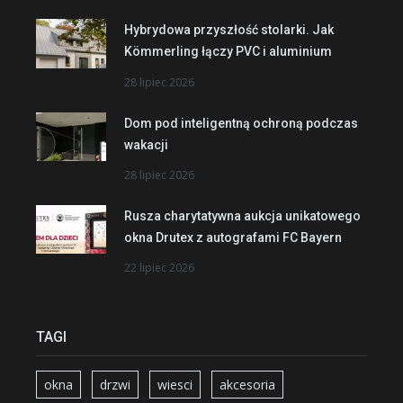
Hybrydowa przyszłość stolarki. Jak
Kömmerling łączy PVC i aluminium
28 lipiec 2026
Dom pod inteligentną ochroną podczas
wakacji
28 lipiec 2026
Rusza charytatywna aukcja unikatowego
okna Drutex z autografami FC Bayern
22 lipiec 2026
TAGI
okna
drzwi
wiesci
akcesoria