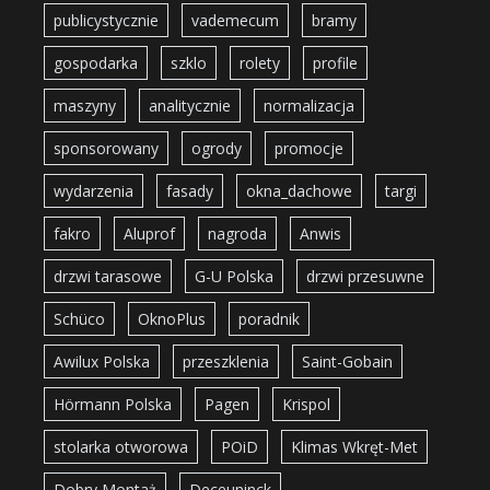
publicystycznie
vademecum
bramy
gospodarka
szklo
rolety
profile
maszyny
analitycznie
normalizacja
sponsorowany
ogrody
promocje
wydarzenia
fasady
okna_dachowe
targi
fakro
Aluprof
nagroda
Anwis
drzwi tarasowe
G-U Polska
drzwi przesuwne
Schüco
OknoPlus
poradnik
Awilux Polska
przeszklenia
Saint-Gobain
Hörmann Polska
Pagen
Krispol
stolarka otworowa
POiD
Klimas Wkręt-Met
Dobry Montaż
Deceuninck