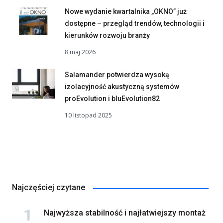
Nowe wydanie kwartalnika „OKNO” już
dostępne – przegląd trendów, technologii i
kierunków rozwoju branży
8 maj 2026
Salamander potwierdza wysoką
izolacyjność akustyczną systemów
proEvolution i bluEvolution82
10 listopad 2025
Najczęściej czytane
Najwyższa stabilność i najłatwiejszy montaż