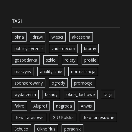
TAGI
okna
drzwi
wiesci
akcesoria
publicystycznie
vademecum
bramy
gospodarka
szklo
rolety
profile
maszyny
analitycznie
normalizacja
sponsorowany
ogrody
promocje
wydarzenia
fasady
okna_dachowe
targi
fakro
Aluprof
nagroda
Anwis
drzwi tarasowe
G-U Polska
drzwi przesuwne
Schüco
OknoPlus
poradnik