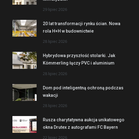
29 lipiec 2026
20 lat transformacji rynku ścian. Nowa
rola H+H w budownictwie
28 lipiec 2026
Hybrydowa przyszłość stolarki. Jak
Kömmerling łączy PVC i aluminium
28 lipiec 2026
Dom pod inteligentną ochroną podczas
wakacji
28 lipiec 2026
Rusza charytatywna aukcja unikatowego
okna Drutex z autografami FC Bayern
22 lipiec 2026