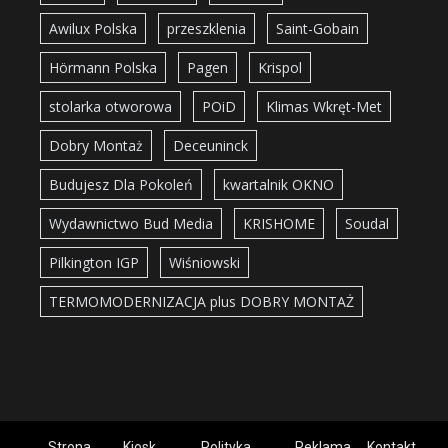
Awilux Polska
przeszklenia
Saint-Gobain
Hörmann Polska
Pagen
Krispol
stolarka otworowa
POiD
Klimas Wkręt-Met
Dobry Montaż
Deceuninck
Budujesz Dla Pokoleń
kwartalnik OKNO
Wydawnictwo Bud Media
KRISHOME
Soudal
Pilkington IGP
Wiśniowski
TERMOMODERNIZACJA plus DOBRY MONTAŻ
Strona
Kiosk
Polityka
Reklama
Kontakt