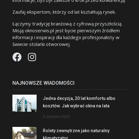
informacje, byś był zawsze o krok przed konkurencją.
Zaufaj ekspertom, którzy od lat kształtują rynek.
Łączymy tradycję branżową z cyfrową przyszłością.
Misją oknoserwis.pl jest bycie pierwszym źródłem
informacji i inspiracji dla każdego profesjonalisty w
świecie stolarki otworowej.
NAJNOWSZE WIADOMOŚCI
Jedna decyzja, 20 lat komfortu albo
kosztów. Jak wybrać okna na lata
3 sierpień 2026
Rolety zewnętrzne jako naturalny
klimatyzator