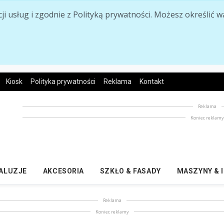
acji usług i zgodnie z Polityką prywatności. Możesz określi
Kiosk
Polityka prywatności
Reklama
Kontakt
Reklama
Koniec reklam
ŻALUZJE
AKCESORIA
SZKŁO & FASADY
MASZYNY & 
Reklama
Koniec reklamy