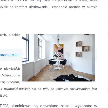
oziomie Uw 0,77 W/m2K. Wymiana starych okien na nowe, które
płynie na komfort użytkowania i zasobność portfela w okresie
nych, a także
noramicznej
 niewielkich
a. Wypaczanie
 się problem,
trudności nasilają się na tyle, że jedynym rozwiązaniem jest
WILUX.
ka PCV, aluminiowa czy drewniana została wykonana w