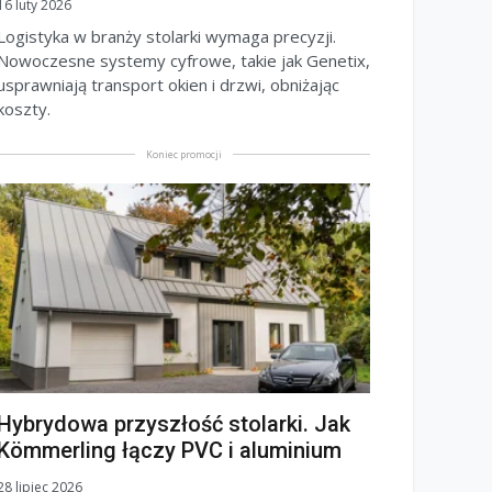
16 luty 2026
Logistyka w branży stolarki wymaga precyzji.
Nowoczesne systemy cyfrowe, takie jak Genetix,
usprawniają transport okien i drzwi, obniżając
koszty.
Koniec promocji
Hybrydowa przyszłość stolarki. Jak
Kömmerling łączy PVC i aluminium
28 lipiec 2026