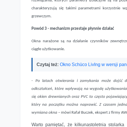
rozwiązania, których parametry izolacyjne są na p
charakteryzują się takimi parametrami korzystnie w
grzewczym.
Powód 3 - mechanizm przestaje płynnie działać
Okna narażone są na działanie czynników zewnętrz
ciągłe użytkowanie.
Czytaj też:
Okno Schüco LivIng w wersji pa
-
Po latach otwierania i zamykania może dojść do
odkształceń, które wpływają na wygodę użytkowani
się okien drewnianych oraz PVC to często pojawiający
który na początku można naprawić. Z czasem jednak 
wymiana okna
– mówi Rafał Buczek, ekspert z firmy A
Warto pamiętać, że kilkunastoletnia stolar