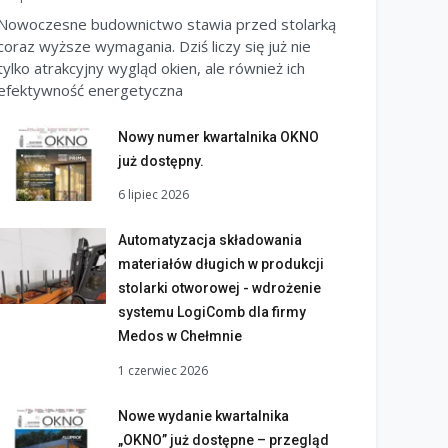
Nowoczesne budownictwo stawia przed stolarką
coraz wyższe wymagania. Dziś liczy się już nie
tylko atrakcyjny wygląd okien, ale również ich
efektywność energetyczna
Nowy numer kwartalnika OKNO
już dostępny.
6 lipiec 2026
Automatyzacja składowania
materiałów długich w produkcji
stolarki otworowej - wdrożenie
systemu LogiComb dla firmy
Medos w Chełmnie
1 czerwiec 2026
Nowe wydanie kwartalnika
„OKNO” już dostępne – przegląd