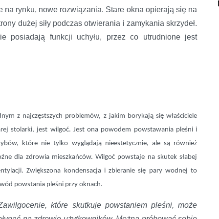
ne na rynku, nowe rozwiązania. Stare okna opierają się na
rony dużej siły podczas otwierania i zamykania skrzydeł.
e posiadają funkcji uchyłu, przez co utrudnione jest
dnym z najczęstszych problemów, z jakim borykają się właściciele
arej stolarki, jest wilgoć. Jest ona powodem powstawania pleśni i
zybów, które nie tylko wyglądają nieestetycznie, ale są również
oźne dla zdrowia mieszkańców. Wilgoć powstaje na skutek słabej
ntylacji. Zwiększona kondensacja i zbieranie się pary wodnej to
wód powstania pleśni przy oknach.
Zawilgocenie, które skutkuje powstaniem pleśni, może
łynąć na zdrowie użytkowników. Można próbować sobie