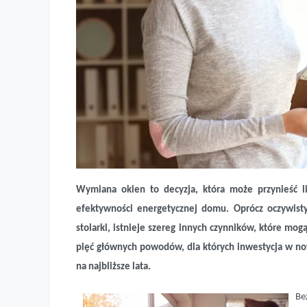
5 powodów, by wymienić okna
Wymiana okien to decyzja, która może przynieść li
efektywności energetycznej domu. Oprócz oczywist
stolarki, istnieje szereg innych czynników, które mo
pięć głównych powodów, dla których inwestycja w no
na najbliższe lata.
Be