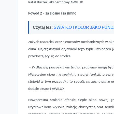
Rafał Buczek, ekspert firmy AWILUX.
Powód 2 - za głośno i za zimno
Czytaj też:
ŚWIATŁO I KOLOR JAKO FUN
Zużycie uszczelek oraz elementów mechanicznych w ok
okna. Najczęstszymi objawami tego typu uszkodzeń je
przedostający się do środka.
–
W dłuższej perspektywie te dwa problemy mogą być ni
Nieszczelne okna nie spełniają swojej funkcji, prze
stolarki w tym przypadku to sposób na zachowanie e
dodaje ekspert AWILUX.
Nowoczesna stolarka oferuje ciepłe okna nowej ge
użytkownikom wysoką izolację akustyczną oraz termi