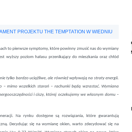
DAMENT PROJEKTU THE TEMPTATION W WIEDNIU
nach to pierwsze symptomy, które powinny zmusić nas do wymiany
st wyższy poziom hałasu przenikający do mieszkania oraz chłód
e tylko bardzo uciążliwe, ale również wpływają na straty energii.
z co – mimo wszelkich starań – rachunki będą wzrastać. Wymiana
nergooszczędności i ciszy, której oczekujemy we własnym domu
–
neracji. Na rynku dostępne są rozwiązania, które gwarantują
czną. Decydując się na wymianę okien, warto zdecydować się na