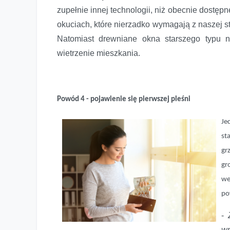
zupełnie innej technologii, niż obecnie dostęp
okuciach, które nierzadko wymagają z naszej st
Natomiast drewniane okna starszego typu ni
wietrzenie mieszkania.
Powód 4 - pojawienie się pierwszej pleśni
Je
st
gr
gr
we
po
-
wp