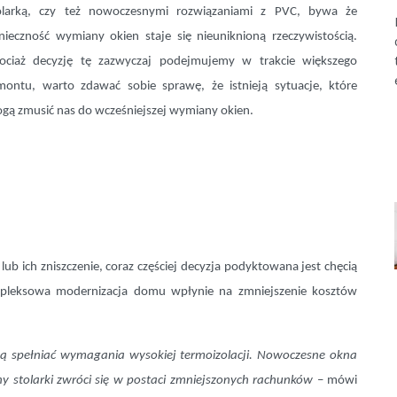
olarką, czy też nowoczesnymi rozwiązaniami z PVC, bywa że
nieczność wymiany okien staje się nieuniknioną rzeczywistością.
ociaż decyzję tę zazwyczaj podejmujemy w trakcie większego
montu, warto zdawać sobie sprawę, że istnieją sytuacje, które
gą zmusić nas do wcześniejszej wymiany okien.
ub ich zniszczenie, coraz częściej decyzja podyktowana jest chęcią
pleksowa modernizacja domu wpłynie na zmniejszenie kosztów
ą spełniać wymagania wysokiej termoizolacji. Nowoczesne okna
 stolarki zwróci się w postaci zmniejszonych rachunków
– mówi