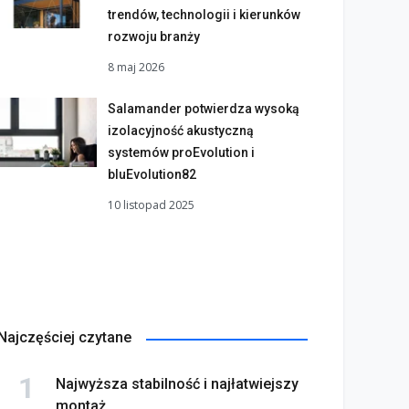
trendów, technologii i kierunków
rozwoju branży
8 maj 2026
Salamander potwierdza wysoką
izolacyjność akustyczną
systemów proEvolution i
bluEvolution82
10 listopad 2025
Najczęściej czytane
Najwyższa stabilność i najłatwiejszy
montaż