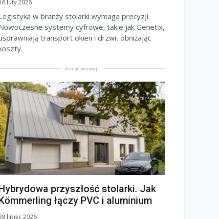
16 luty 2026
Logistyka w branży stolarki wymaga precyzji.
Nowoczesne systemy cyfrowe, takie jak Genetix,
usprawniają transport okien i drzwi, obniżając
koszty.
Koniec promocji
Hybrydowa przyszłość stolarki. Jak
Kömmerling łączy PVC i aluminium
28 lipiec 2026