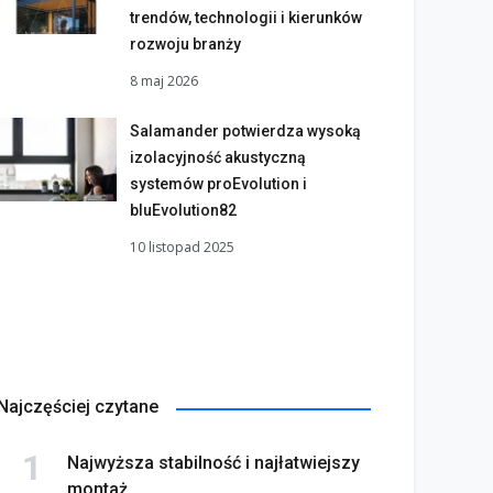
trendów, technologii i kierunków
rozwoju branży
8 maj 2026
Salamander potwierdza wysoką
izolacyjność akustyczną
systemów proEvolution i
bluEvolution82
10 listopad 2025
Najczęściej czytane
Najwyższa stabilność i najłatwiejszy
montaż