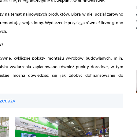
woczesne, energooszczędne rozwiązania w budownictwie.
y na temat najnowszych produktów. Biorą w niej udział zarówno
 i remontują swoje domy. Wydarzenie przyciąga również liczne grono
ych.
w?
wne, cykliczne pokazy montażu wyrobów budowlanych, m.in.
isku wydarzenia zaplanowano również punkty doradcze, w tym
będzie można dowiedzieć się jak zdobyć dofinansowanie do
rzedaży