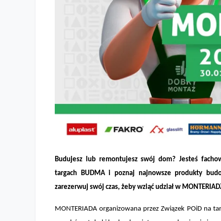
Weź udział w MONTERIADZIE – już w styczniu 2024 na
Budujesz lub remontujesz swój dom? Jesteś fac
targach BUDMA i poznaj najnowsze produkty budow
zarezerwuj swój czas, żeby wziąć udział w MONTERIAD
MONTERIADA organizowana przez Związek POiD na ta