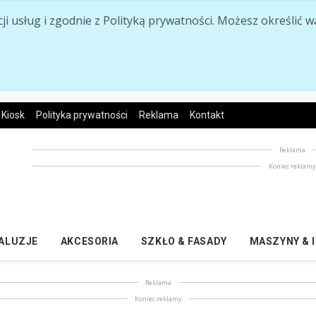
acji usług i zgodnie z Polityką prywatności. Możesz określi
Kiosk
Polityka prywatności
Reklama
Kontakt
Reklama
Koniec reklam
ŻALUZJE
AKCESORIA
SZKŁO & FASADY
MASZYNY & 
Reklama
Koniec reklamy