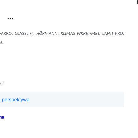
***
FAKRO, GLASSLIFT,
HÖRMANN, KLIMAS WKRĘT-MET, LAHTI PRO,
L.
a:
 perspektywa
na