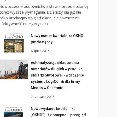
Nowoczesne budownictwo stawia przed stolarką
coraz wyższe wymagania. Dziś liczy się już nie
tylko atrakcyjny wygląd okien, ale również ich
efektywność energetyczna
Nowy numer kwartalnika OKNO
już dostępny.
6 lipiec 2026
Automatyzacja składowania
materiałów długich w produkcji
stolarki otworowej - wdrożenie
systemu LogiComb dla firmy
Medos w Chełmnie
1 czerwiec 2026
Nowe wydanie kwartalnika
„OKNO” już dostępne – przegląd