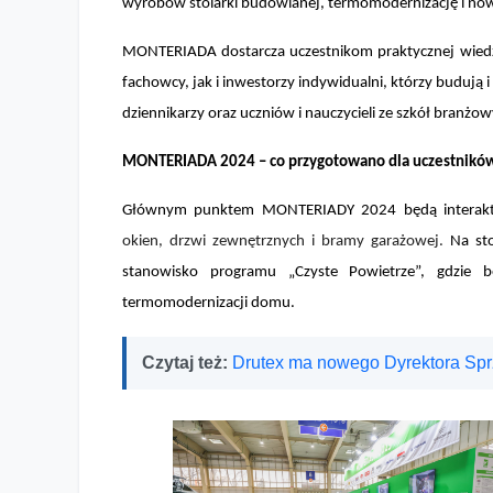
wyrobów stolarki budowlanej, termomodernizację i no
MONTERIADA dostarcza uczestnikom praktycznej wiedz
fachowcy, jak i inwestorzy indywidualni, którzy budują
dziennikarzy oraz uczniów i nauczycieli ze szkół branżow
MONTERIADA 2024 – co przygotowano dla uczestnikó
Głównym punktem MONTERIADY 2024 będą interakty
okien, drzwi zewnętrznych i bramy garażowej.
Na sto
stanowisko programu „Czyste Powietrze”, gdzie 
termomodernizacji domu.
Czytaj też:
Drutex ma nowego Dyrektora Sp