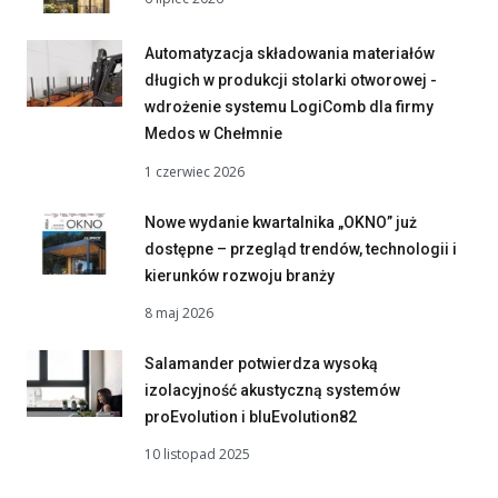
Automatyzacja składowania materiałów
długich w produkcji stolarki otworowej -
wdrożenie systemu LogiComb dla firmy
Medos w Chełmnie
1 czerwiec 2026
Nowe wydanie kwartalnika „OKNO” już
dostępne – przegląd trendów, technologii i
kierunków rozwoju branży
8 maj 2026
Salamander potwierdza wysoką
izolacyjność akustyczną systemów
proEvolution i bluEvolution82
10 listopad 2025