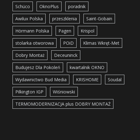
Schüco
OknoPlus
poradnik
Awilux Polska
przeszklenia
Saint-Gobain
Hörmann Polska
Pagen
Krispol
stolarka otworowa
POiD
Klimas Wkręt-Met
Dobry Montaż
Deceuninck
Budujesz Dla Pokoleń
kwartalnik OKNO
Wydawnictwo Bud Media
KRISHOME
Soudal
Pilkington IGP
Wiśniowski
TERMOMODERNIZACJA plus DOBRY MONTAŻ