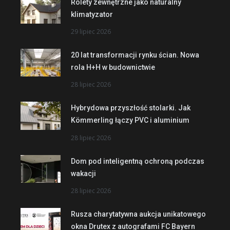
Rolety zewnętrzne jako naturalny
klimatyzator
29 lipiec 2026
20 lat transformacji rynku ścian. Nowa
rola H+H w budownictwie
28 lipiec 2026
Hybrydowa przyszłość stolarki. Jak
Kömmerling łączy PVC i aluminium
28 lipiec 2026
Dom pod inteligentną ochroną podczas
wakacji
28 lipiec 2026
Rusza charytatywna aukcja unikatowego
okna Drutex z autografami FC Bayern