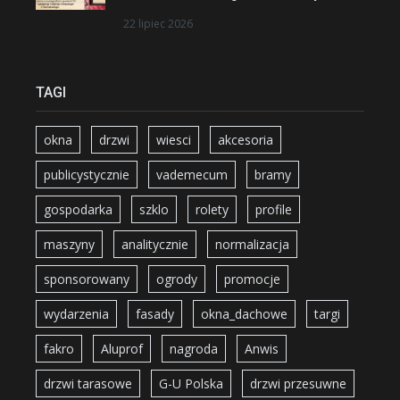
22 lipiec 2026
TAGI
okna
drzwi
wiesci
akcesoria
publicystycznie
vademecum
bramy
gospodarka
szklo
rolety
profile
maszyny
analitycznie
normalizacja
sponsorowany
ogrody
promocje
wydarzenia
fasady
okna_dachowe
targi
fakro
Aluprof
nagroda
Anwis
drzwi tarasowe
G-U Polska
drzwi przesuwne