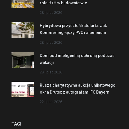
rola H+H w budownictwie
28 lipiec 2026
Hybrydowa przyszłość stolarki. Jak
Kömmerling łączy PVC i aluminium
28 lipiec 2026
Dom pod inteligentną ochroną podczas
wakacji
28 lipiec 2026
Rusza charytatywna aukcja unikatowego
okna Drutex z autografami FC Bayern
22 lipiec 2026
TAGI