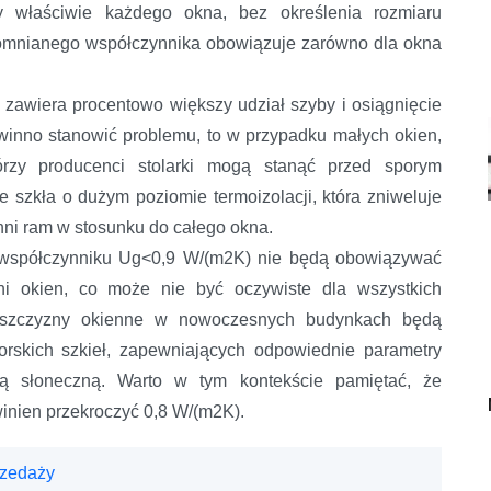
 właściwie każdego okna, bez określenia rozmiaru
pomnianego współczynnika obowiązuje zarówno dla okna
 zawiera procentowo większy udział szyby i osiągnięcie
winno stanowić problemu, to w przypadku małych okien,
tórzy producenci stolarki mogą stanąć przed sporym
szkła o dużym poziomie termoizolacji, która zniweluje
chni ram w stosunku do całego okna.
 o współczynniku Ug<0,9 W/(m2K) nie będą obowiązywać
ni okien, co może nie być oczywiste dla wszystkich
łaszczyzny okienne w nowoczesnych budynkach będą
rskich szkieł, zapewniających odpowiednie parametry
olą słoneczną. Warto w tym kontekście pamiętać, że
nien przekroczyć 0,8 W/(m2K).
rzedaży