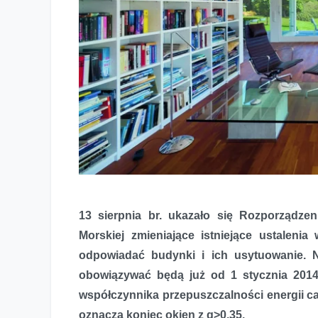
Nadciąga koniec okien z g>0,35
13 sierpnia br. ukazało się Rozporządzen
Morskiej zmieniające istniejące ustaleni
odpowiadać budynki i ich usytuowanie.
obowiązywać będą już od 1 stycznia 2014
współczynnika przepuszczalności energii c
oznacza koniec okien z g>0,35.