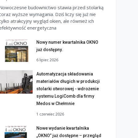
Nowoczesne budownictwo stawia przed stolarką
coraz wyższe wymagania. Dziś liczy się już nie
tylko atrakcyjny wygląd okien, ale również ich
efektywność energetyczna
Nowy numer kwartalnika OKNO
już dostępny.
6 lipiec 2026
Automatyzacja składowania
materiałów długich w produkcji
stolarki otworowej - wdrożenie
systemu LogiComb dla firmy
Medos w Chełmnie
1 czerwiec 2026
Nowe wydanie kwartalnika
„OKNO” już dostępne – przegląd