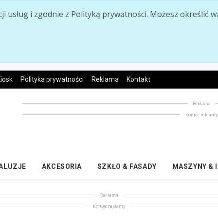
acji usług i zgodnie z Polityką prywatności. Możesz określi
iosk
Polityka prywatności
Reklama
Kontakt
Reklama
Koniec reklam
ŻALUZJE
AKCESORIA
SZKŁO & FASADY
MASZYNY & 
Reklama
Koniec reklamy