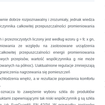
ywnie dobrze rozpoznawalny i zrozumiały, jednak wiedza
łczynnika całkowitej przepuszczalności promieniowania
 i przezroczystych liczony jest według wzoru g = fc x gn,
ieniowania ze względu na zastosowane urządzenia
ałkowitej przepuszczalności energii promieniowania
owych przepisów, wartość współczynnika g nie może
erowanych na północ). Uaktualnione regulacje zmniejszają
graniczenia nagrzewania się pomieszczeń
ochłodzenia wnętrz, a w rezultacie poprawienia komfortu
o.
 oznacza to zawężenie wyboru szkła do produktów
uktami zapewniającymi tak niski współczynnik g są szkła
kie jak SunGuard® SN 62/34. W przypadku zestawów