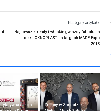
Następny artykuł »
ard
Najnowsze trendy i włoskie gwiazdy futbolu na
stoisku OKNOPLAST na targach MADE Expo
2013
arytatywna aukcja
Zmiany w Zarządzie
Ok
ego okna Drutex z
Aliplast. Marek Sałaga
zw