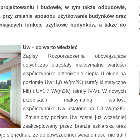
 projektowaniu i budowie, w tym także odbudowie,
z przy zmianie sposobu użytkowania budynków oraz
niających funkcje użytkowe budynków, a także do
Uw – co warto wiedzieć
Zapisy Rozporządzenia obowiązujące
dotychczas określały maksymalne wartości
współczynnika przenikania ciepła U okien na
poziomie Uw=1,8 W/(m2K) (strefy klimatyczne
I-III) i U=1,7 W/(m2K) (strefy IV-V). W nowych
przepisach maksymalną wartość
współczynnika Uw ustalono na 1,3 W/(m2K).
Zmieniony poziom Uw został już wcześniej
zaakceptowany przez branżę szklarską oraz
e się jednak, że do powszechnej świadomości nie trafił