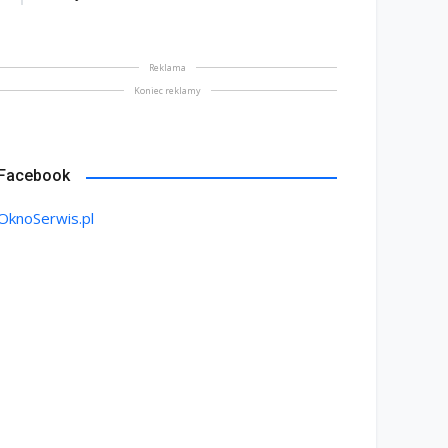
Reklama
Koniec reklamy
Facebook
OknoSerwis.pl
na bez tajemnic. Na co
rócić uwagę przed
Saint-Gobain prezentuje