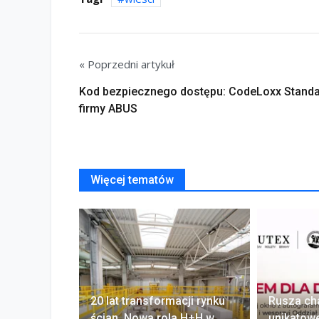
« Poprzedni artykuł
Kod bezpiecznego dostępu: CodeLoxx Stand
firmy ABUS
Więcej tematów
20 lat transformacji rynku
Rusza ch
ścian. Nowa rola H+H w
unikatow