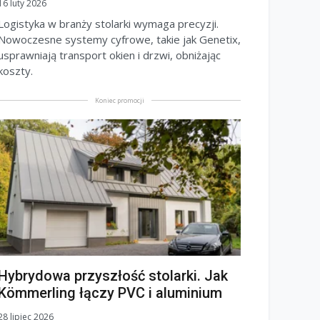
16 luty 2026
Logistyka w branży stolarki wymaga precyzji.
Nowoczesne systemy cyfrowe, takie jak Genetix,
usprawniają transport okien i drzwi, obniżając
koszty.
Koniec promocji
Hybrydowa przyszłość stolarki. Jak
Kömmerling łączy PVC i aluminium
28 lipiec 2026