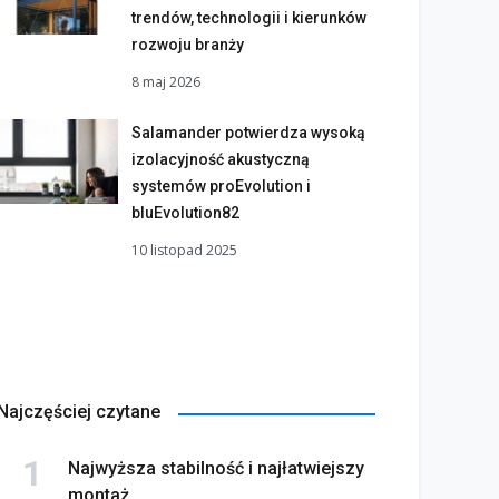
trendów, technologii i kierunków
rozwoju branży
8 maj 2026
Salamander potwierdza wysoką
izolacyjność akustyczną
systemów proEvolution i
bluEvolution82
10 listopad 2025
Najczęściej czytane
Najwyższa stabilność i najłatwiejszy
montaż