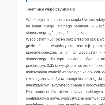
Tajemnice współczynnika g
Współczynnik przenikania ciepła Uw jest relat
na temat innego, istotnego parametru – wspó
słonecznego „g” – jest już mniejsza.
Współczynnik „g” okien oraz przegród szklanych
gdzie fc to współczynnik redukcji prom
przeciwsłoneczne, a gn to współczynnik c
słonecznego dla typu oszklenia. Według n
przekroczyć 0,35 (z wyjątkiem np. oszkleń ski
maksymalną wartość współczynnika g w celu o
i zmniejszenia zużycia energii koniecznej do 
mieszkańców i aktywnego dbania o środowisk
Dla producentów okien i fasad szklanych
spełniających nowe, rygorystyczne normy. Prod
powlekane z ochroną przeciwsłoneczną, ta