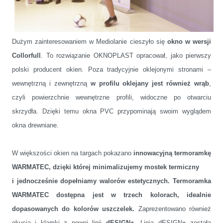
Dużym zainteresowaniem w Mediolanie cieszyło się
okno w wersji
Collorfull
. To rozwiązanie OKNOPLAST opracował, jako pierwszy
polski producent okien. Poza tradycyjnie oklejonymi stronami –
wewnętrzną i zewnętrzną
w profilu oklejany jest również wrąb
,
czyli powierzchnie wewnętrzne profili, widoczne po otwarciu
skrzydła. Dzięki temu okna PVC przypominają swoim wyglądem
okna drewniane.
W większości okien na targach pokazano
innowacyjną termoramkę
WARMATEC, dzięki której minimalizujemy mostek termiczny
i jednocześnie dopełniamy walorów estetycznych. Termoramka
WARMATEC dostępna jest w trzech kolorach, idealnie
dopasowanych do kolorów uszczelek.
Zaprezentowano również
okucia i klamki z nowej linii
dESIGN+.
Linia dESIGN+ została