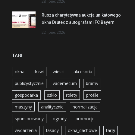
28 lipiec 2026
Rusza charytatywna aukcja unikatowego
okna Drutex z autografami FC Bayern
22 lipiec 2026
TAGI
okna
drzwi
wiesci
akcesoria
publicystycznie
vademecum
bramy
gospodarka
szklo
rolety
profile
maszyny
analitycznie
normalizacja
sponsorowany
ogrody
promocje
wydarzenia
fasady
okna_dachowe
targi