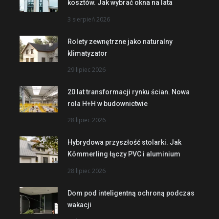
kosztów. Jak wybrać okna na lata
3 sierpień 2026
Rolety zewnętrzne jako naturalny
klimatyzator
29 lipiec 2026
20 lat transformacji rynku ścian. Nowa
rola H+H w budownictwie
28 lipiec 2026
Hybrydowa przyszłość stolarki. Jak
Kömmerling łączy PVC i aluminium
28 lipiec 2026
Dom pod inteligentną ochroną podczas
wakacji