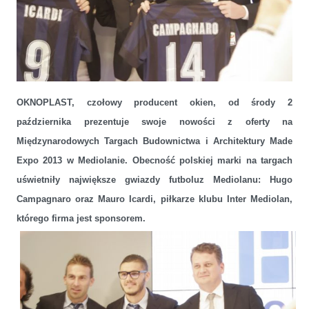
Najnowsze trendy i włoskie gwiazdy futbolu na stoisku OKNOPLAST
na targach MADE Expo 2013
OKNOPLAST, czołowy producent okien, od środy 2
października prezentuje swoje nowości z oferty na
Międzynarodowych Targach Budownictwa i Architektury Made
Expo 2013 w Mediolanie. Obecność polskiej marki na targach
uświetniły największe gwiazdy futboluz Mediolanu: Hugo
Campagnaro
oraz Mauro
Icardi,
piłkarze klubu Inter Mediolan
,
którego firma jest sponsorem.