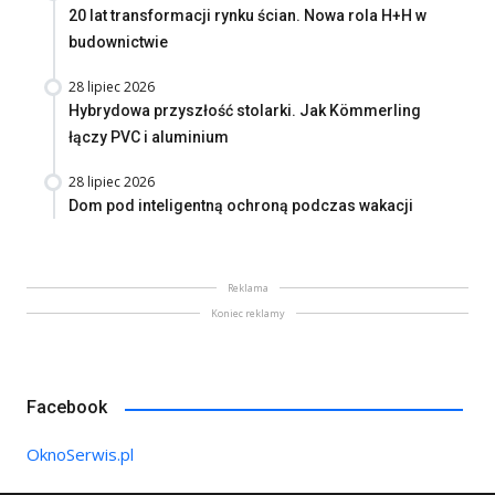
20 lat transformacji rynku ścian. Nowa rola H+H w
budownictwie
28 lipiec 2026
Hybrydowa przyszłość stolarki. Jak Kömmerling
łączy PVC i aluminium
28 lipiec 2026
Dom pod inteligentną ochroną podczas wakacji
Reklama
Koniec reklamy
Facebook
OknoSerwis.pl