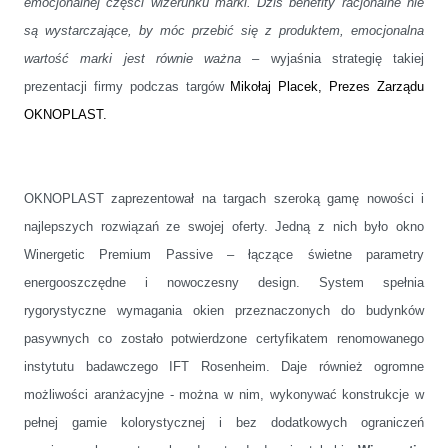
emocjonalnej części wizerunku marki. Dziś benefity racjonalne nie
są wystarczające, by móc przebić się z produktem, emocjonalna
wartość marki jest równie ważna
– wyjaśnia strategię takiej
prezentacji firmy podczas targów
Mikołaj Placek, Prezes Zarządu
OKNOPLAST.
OKNOPLAST zaprezentował na targach szeroką gamę nowości i
najlepszych rozwiązań ze swojej oferty. Jedną z nich było okno
Winergetic Premium Passive – łączące świetne parametry
energooszczędne i nowoczesny design. System spełnia
rygorystyczne wymagania okien przeznaczonych do budynków
pasywnych co zostało potwierdzone certyfikatem renomowanego
instytutu badawczego IFT Rosenheim. Daje również ogromne
możliwości aranżacyjne - można w nim, wykonywać konstrukcje w
pełnej gamie kolorystycznej i bez dodatkowych ograniczeń