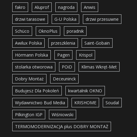
fakro
Aluprof
nagroda
Anwis
drzwi tarasowe
G-U Polska
drzwi przesuwne
Schüco
OknoPlus
poradnik
Awilux Polska
przeszklenia
Saint-Gobain
Hörmann Polska
Pagen
Krispol
stolarka otworowa
POiD
Klimas Wkręt-Met
Dobry Montaż
Deceuninck
Budujesz Dla Pokoleń
kwartalnik OKNO
Wydawnictwo Bud Media
KRISHOME
Soudal
Pilkington IGP
Wiśniowski
TERMOMODERNIZACJA plus DOBRY MONTAŻ