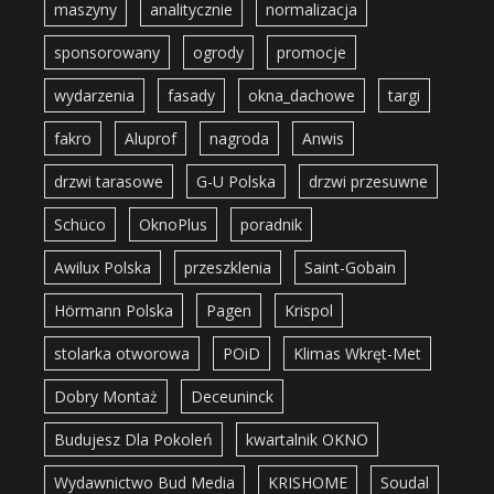
maszyny
analitycznie
normalizacja
sponsorowany
ogrody
promocje
wydarzenia
fasady
okna_dachowe
targi
fakro
Aluprof
nagroda
Anwis
drzwi tarasowe
G-U Polska
drzwi przesuwne
Schüco
OknoPlus
poradnik
Awilux Polska
przeszklenia
Saint-Gobain
Hörmann Polska
Pagen
Krispol
stolarka otworowa
POiD
Klimas Wkręt-Met
Dobry Montaż
Deceuninck
Budujesz Dla Pokoleń
kwartalnik OKNO
Wydawnictwo Bud Media
KRISHOME
Soudal