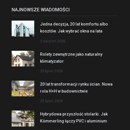
NAJNOWSZE WIADOMOŚCI
Jedna decyzja, 20 lat komfortu albo
kosztów. Jak wybrać okna na lata
3 sierpień 2026
Rolety zewnętrzne jako naturalny
klimatyzator
29 lipiec 2026
20 lat transformacji rynku ścian. Nowa
rola H+H w budownictwie
28 lipiec 2026
Hybrydowa przyszłość stolarki. Jak
Kömmerling łączy PVC i aluminium