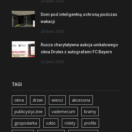
28 lipiec 2026
Dom pod inteligentną ochroną podczas
wakacji
28 lipiec 2026
Rusza charytatywna aukcja unikatowego
okna Drutex z autografami FC Bayern
22 lipiec 2026
TAGI
okna
drzwi
wiesci
akcesoria
publicystycznie
vademecum
bramy
gospodarka
szklo
rolety
profile