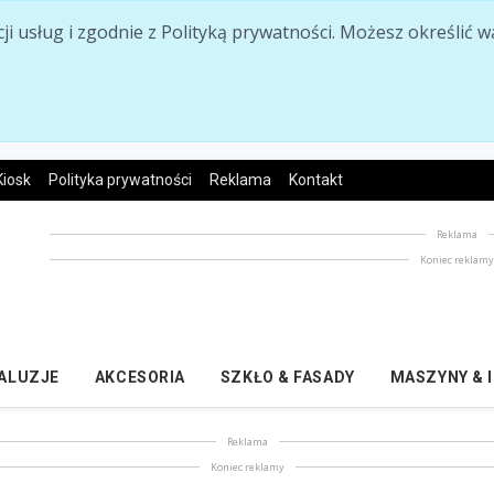
acji usług i zgodnie z Polityką prywatności. Możesz określi
Kiosk
Polityka prywatności
Reklama
Kontakt
Reklama
Koniec reklam
ŻALUZJE
AKCESORIA
SZKŁO & FASADY
MASZYNY & 
Reklama
Koniec reklamy