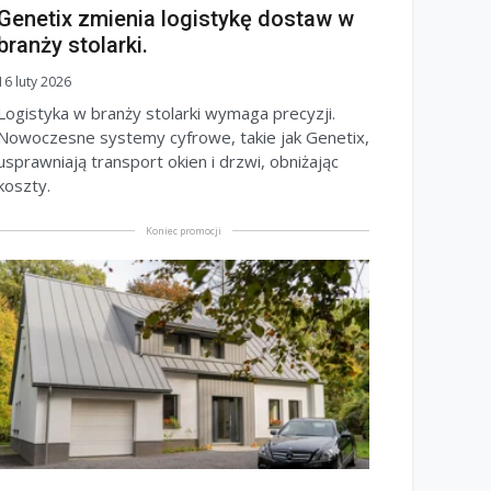
Genetix zmienia logistykę dostaw w
branży stolarki.
16 luty 2026
Logistyka w branży stolarki wymaga precyzji.
Nowoczesne systemy cyfrowe, takie jak Genetix,
usprawniają transport okien i drzwi, obniżając
koszty.
Koniec promocji