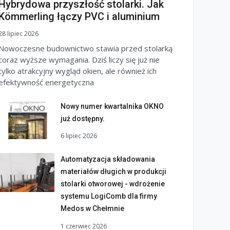
Hybrydowa przyszłość stolarki. Jak
Kömmerling łączy PVC i aluminium
28 lipiec 2026
Nowoczesne budownictwo stawia przed stolarką
coraz wyższe wymagania. Dziś liczy się już nie
tylko atrakcyjny wygląd okien, ale również ich
efektywność energetyczna
Nowy numer kwartalnika OKNO
już dostępny.
6 lipiec 2026
Automatyzacja składowania
materiałów długich w produkcji
stolarki otworowej - wdrożenie
systemu LogiComb dla firmy
Medos w Chełmnie
1 czerwiec 2026