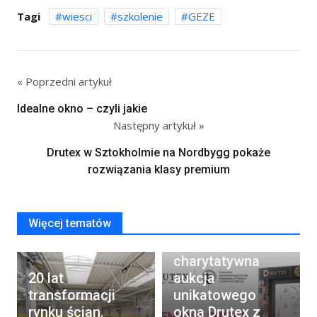
Tagi
wiesci
szkolenie
GEZE
« Poprzedni artykuł
Idealne okno – czyli jakie
Następny artykuł »
Drutex w Sztokholmie na Nordbygg pokaże
rozwiązania klasy premium
Więcej tematów
Rusza
charytatywna
20 lat
aukcja
transformacji
unikatowego
rynku ścian.
okna Drutex z