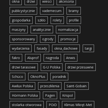
okna
drzwi
wiesci
akcesoria
publicystycznie
vademecum
bramy
gospodarka
szklo
rolety
profile
maszyny
analitycznie
normalizacja
sponsorowany
ogrody
promocje
wydarzenia
fasady
okna_dachowe
targi
fakro
Aluprof
nagroda
Anwis
drzwi tarasowe
G-U Polska
drzwi przesuwne
Schüco
OknoPlus
poradnik
Awilux Polska
przeszklenia
Saint-Gobain
Hörmann Polska
Pagen
Krispol
stolarka otworowa
POiD
Klimas Wkręt-Met