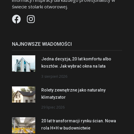
informacji i inspiracji dla każdego profesjonalisty w
świecie stolarki otworowej.
NAJNOWSZE WIADOMOŚCI
Jedna decyzja, 20 lat komfortu albo
kosztów. Jak wybrać okna na lata
3 sierpień 2026
Rolety zewnętrzne jako naturalny
klimatyzator
29 lipiec 2026
20 lat transformacji rynku ścian. Nowa
rola H+H w budownictwie