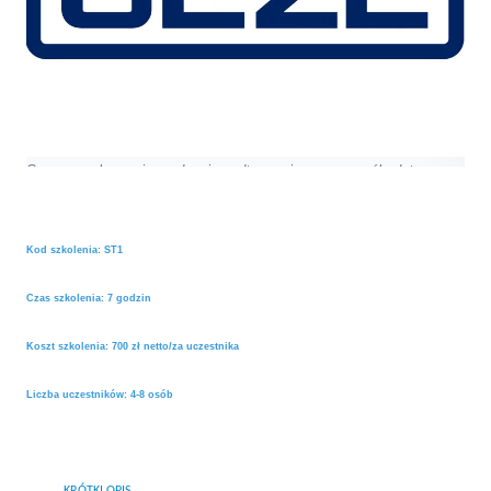
Samozamykacze i urządzenia podtrzymujące: szczegóły dotyczące
montażu, regulacji i sposobu przygotowania miejsca montażowego
Kod szkolenia: ST1
Czas szkolenia: 7 godzin
Koszt szkolenia: 700 zł netto/za uczestnika
Liczba uczestników: 4-8 osób
KRÓTKI OPIS