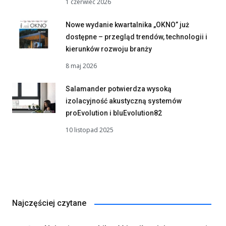
1 czerwiec 2026
Nowe wydanie kwartalnika „OKNO” już
dostępne – przegląd trendów, technologii i
kierunków rozwoju branży
8 maj 2026
Salamander potwierdza wysoką
izolacyjność akustyczną systemów
proEvolution i bluEvolution82
10 listopad 2025
Najczęściej czytane