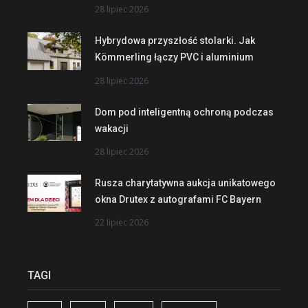
28 lipiec 2026
Hybrydowa przyszłość stolarki. Jak
Kömmerling łączy PVC i aluminium
28 lipiec 2026
Dom pod inteligentną ochroną podczas
wakacji
28 lipiec 2026
Rusza charytatywna aukcja unikatowego
okna Drutex z autografami FC Bayern
22 lipiec 2026
TAGI