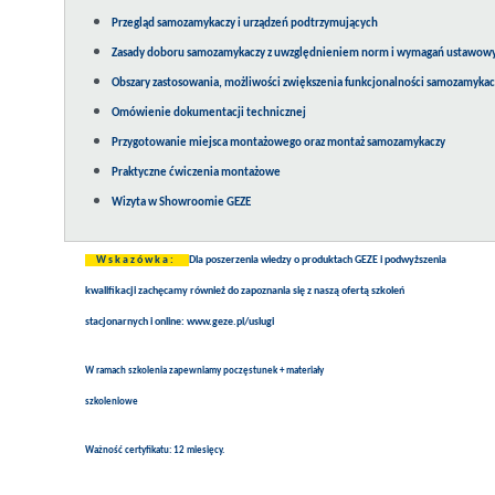
Przegląd samozamykaczy i urządzeń podtrzymujących
Zasady doboru samozamykaczy z uwzględnieniem norm i wymagań ustawow
Obszary zastosowania, możliwości zwiększenia funkcjonalności samoza
Omówienie dokumentacji technicznej
Przygotowanie miejsca montażowego oraz montaż samozamykaczy
Praktyczne ćwiczenia montażowe
Wizyta w Showroomie GEZE
W s k a z ó w k a :
Dla poszerzenia wiedzy o produktach GEZE i podwyższenia
kwalifikacji zachęcamy również do zapoznania się z naszą ofertą szkoleń
stacjonarnych i online: www.geze.pl/uslugi
W ramach szkolenia zapewniamy poczęstunek + materiały
szkoleniowe
Ważność certyfikatu: 12 miesięcy.