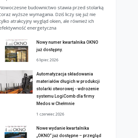
Nowoczesne budownictwo stawia przed stolarką
coraz wyższe wymagania. Dziś liczy się już nie
tylko atrakcyjny wygląd okien, ale również ich
efektywność energetyczna
Nowy numer kwartalnika OKNO
już dostępny.
6 lipiec 2026
Automatyzacja składowania
materiałów długich w produkcji
stolarki otworowej - wdrożenie
systemu LogiComb dla firmy
Medos w Chełmnie
1 czerwiec 2026
Nowe wydanie kwartalnika
„OKNO” już dostępne – przegląd