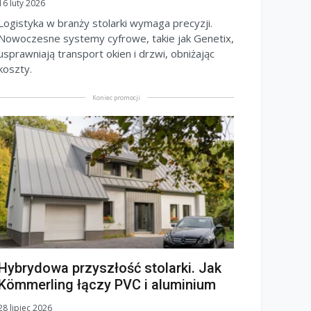
16 luty 2026
Logistyka w branży stolarki wymaga precyzji.
Nowoczesne systemy cyfrowe, takie jak Genetix,
usprawniają transport okien i drzwi, obniżając
koszty.
Koniec promocji
Hybrydowa przyszłość stolarki. Jak
Kömmerling łączy PVC i aluminium
28 lipiec 2026