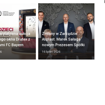
arytatywna aukcja
Zmiany w Zarządzie
Ok
ego okna Drutex z
Aliplast. Marek Sałaga
zw
ami FC Bayern
nowym Prezesem Spółki
z
26
16 lipiec 2026
13 