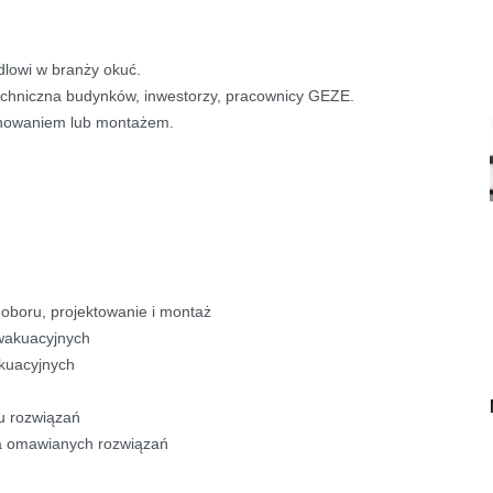
ndlowi w branży okuć.
techniczna budynków, inwestorzy, pracownicy GEZE.
anowaniem lub montażem.
oru, projektowanie i montaż
wakuacyjnych
kuacyjnych
u rozwiązań
 omawianych rozwiązań