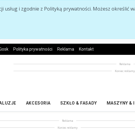
acji usług i zgodnie z Polityką prywatności. Możesz określi
Kiosk
Polityka prywatności
Reklama
Kontakt
Reklama
Koniec reklam
ŻALUZJE
AKCESORIA
SZKŁO & FASADY
MASZYNY & 
Reklama
Koniec reklamy