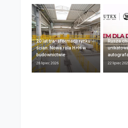
20 lat transformacji rynku
Rusza ch
ścian. Nowa rola H+H w
unikatow
budownictwie
autograf
28 lipiec 2026
22 lipiec 20