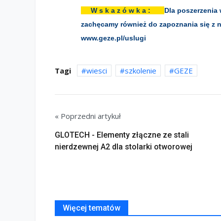
W s k a z ó w k a :
Dla poszerzenia 
zachęcamy również do zapoznania się z na
www.geze.pl/uslugi
Tagi
wiesci
szkolenie
GEZE
« Poprzedni artykuł
GLOTECH - Elementy złączne ze stali
nierdzewnej A2 dla stolarki otworowej
Więcej tematów