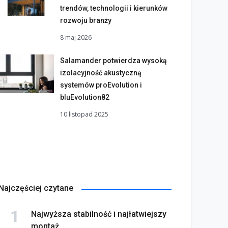
trendów, technologii i kierunków
rozwoju branży
8 maj 2026
Salamander potwierdza wysoką
izolacyjność akustyczną
systemów proEvolution i
bluEvolution82
10 listopad 2025
Najczęściej czytane
Najwyższa stabilność i najłatwiejszy
montaż