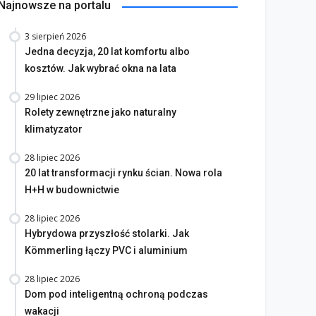
Najnowsze na portalu
3 sierpień 2026
Jedna decyzja, 20 lat komfortu albo
kosztów. Jak wybrać okna na lata
29 lipiec 2026
na bez tajemnic. Na co
Rolety zewnętrzne jako naturalny
rócić uwagę przed
Saint-Gobain prezentuje
klimatyzator
akupem
nowy film wizerunkowy
lipiec 2026
13 lipiec 2026
28 lipiec 2026
20 lat transformacji rynku ścian. Nowa rola
H+H w budownictwie
28 lipiec 2026
Hybrydowa przyszłość stolarki. Jak
Kömmerling łączy PVC i aluminium
28 lipiec 2026
Dom pod inteligentną ochroną podczas
wakacji