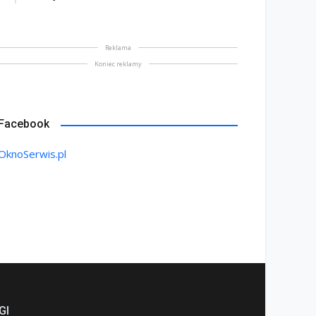
Reklama
Koniec reklamy
Facebook
OknoSerwis.pl
GI