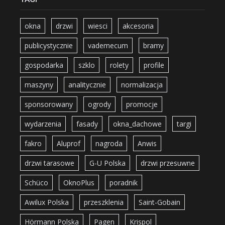
okna
drzwi
wiesci
akcesoria
publicystycznie
vademecum
bramy
gospodarka
szklo
rolety
profile
maszyny
analitycznie
normalizacja
sponsorowany
ogrody
promocje
wydarzenia
fasady
okna_dachowe
targi
fakro
Aluprof
nagroda
Anwis
drzwi tarasowe
G-U Polska
drzwi przesuwne
Schüco
OknoPlus
poradnik
Awilux Polska
przeszklenia
Saint-Gobain
Hörmann Polska
Pagen
Krispol