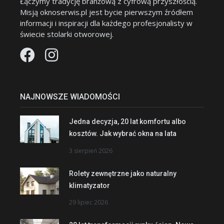
Łączymy tradycję branżową z cyfrową przyszłością.
Misją oknoserwis.pl jest bycie pierwszym źródłem
informacji i inspiracji dla każdego profesjonalisty w
świecie stolarki otworowej.
NAJNOWSZE WIADOMOŚCI
Jedna decyzja, 20 lat komfortu albo
kosztów. Jak wybrać okna na lata
3 sierpień 2026
Rolety zewnętrzne jako naturalny
klimatyzator
29 lipiec 2026