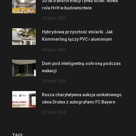
20 lat transformacji rynku ścian. Nowa
rola H+H w budownictwie
28 lipiec 2026
Hybrydowa przyszłość stolarki. Jak
Kömmerling łączy PVC i aluminium
28 lipiec 2026
Dom pod inteligentną ochroną podczas
wakacji
28 lipiec 2026
Rusza charytatywna aukcja unikatowego
okna Drutex z autografami FC Bayern
22 lipiec 2026
TAGI