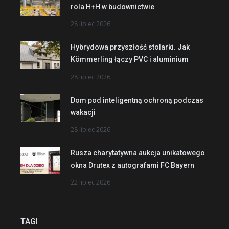
rola H+H w budownictwie
28 lipiec 2026
Hybrydowa przyszłość stolarki. Jak
Kömmerling łączy PVC i aluminium
28 lipiec 2026
Dom pod inteligentną ochroną podczas
wakacji
28 lipiec 2026
Rusza charytatywna aukcja unikatowego
okna Drutex z autografami FC Bayern
22 lipiec 2026
TAGI