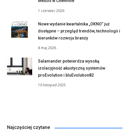
Medos w Chełmnie
1 czerwiec 2026
Nowe wydanie kwartalnika „OKNO” już
dostępne – przegląd trendów, technologii i
kierunków rozwoju branży
8 maj 2026
Salamander potwierdza wysoką
izolacyjność akustyczną systemów
proEvolution i bluEvolution82
10 listopad 2025
Najczęściej czytane