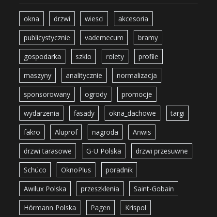
okna
drzwi
wiesci
akcesoria
publicystycznie
vademecum
bramy
gospodarka
szklo
rolety
profile
maszyny
analitycznie
normalizacja
sponsorowany
ogrody
promocje
wydarzenia
fasady
okna_dachowe
targi
fakro
Aluprof
nagroda
Anwis
drzwi tarasowe
G-U Polska
drzwi przesuwne
Schüco
OknoPlus
poradnik
Awilux Polska
przeszklenia
Saint-Gobain
Hörmann Polska
Pagen
Krispol