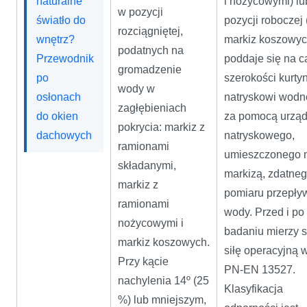
naturalne
i nożycowymi) lu
w pozycji
światło do
pozycji roboczej 
rozciągniętej,
wnętrz?
markiz koszowyc
podatnych na
Przewodnik
poddaje się na c
gromadzenie
po
szerokości kurty
wody w
osłonach
natryskowi wod
zagłębieniach
do okien
za pomocą urząd
pokrycia: markiz z
dachowych
natryskowego,
ramionami
umieszczonego 
składanymi,
markizą, zdatne
markiz z
pomiaru przepły
ramionami
wody. Przed i po
nożycowymi i
badaniu mierzy s
markiz koszowych.
siłę operacyjną 
Przy kącie
PN-EN 13527.
nachylenia 14º (25
Klasyfikacja
%) lub mniejszym,