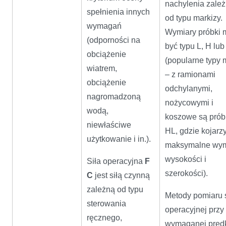
nachylenia zale
spełnienia innych
od typu markizy.
wymagań
Wymiary próbki
(odporności na
być typu L, H lub
obciążenie
(popularne typy 
wiatrem,
– z ramionami
obciążenie
odchylanymi,
nagromadzoną
nożycowymi i
wodą,
koszowe są pró
niewłaściwe
HL, gdzie kojarzy
użytkowanie i in.).
maksymalne wym
wysokości i
Siła operacyjna
F
szerokości).
C
jest siłą czynną
zależną od typu
Metody pomiaru s
sterowania
operacyjnej przy
ręcznego,
wymaganej pręd