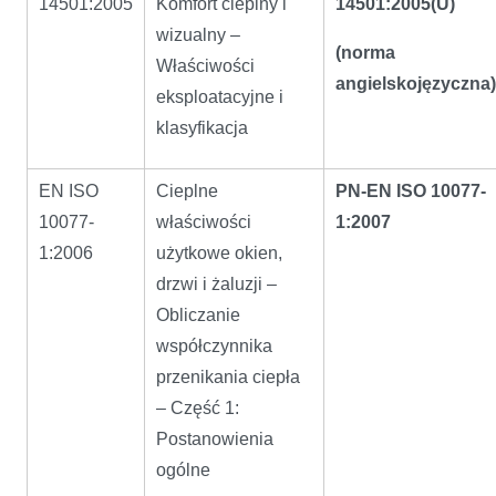
14501:2005
Komfort cieplny i
14501:2005(U)
wizualny –
(norma
Właściwości
angielskojęzyczna)
eksploatacyjne i
klasyfikacja
EN ISO
Cieplne
PN-EN ISO 10077-
10077-
właściwości
1:2007
1:2006
użytkowe okien,
drzwi i żaluzji –
Obliczanie
współczynnika
przenikania ciepła
– Część 1:
Postanowienia
ogólne