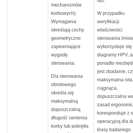
itp).
mechanizmów
korbowych).
W przypadku
Wymagania
weryfikacji
określają cechy
właściwości
geometryczne
sterowania linio
zapewniające
wykorzystuje się
wygodę
diagramy HPV, a
sterowania.
ponadto niezbęd
jest zbadanie, cz
Dla sterowania
maksymalna siła
obrotowego
ciągnąca,
określa się
dopuszczalna w
maksymalną
zasad ergonomii
dopuszczalną
koresponduje z s
długość ramienia
operacyjną dla d
korby lub pokrętła
klasy badanego