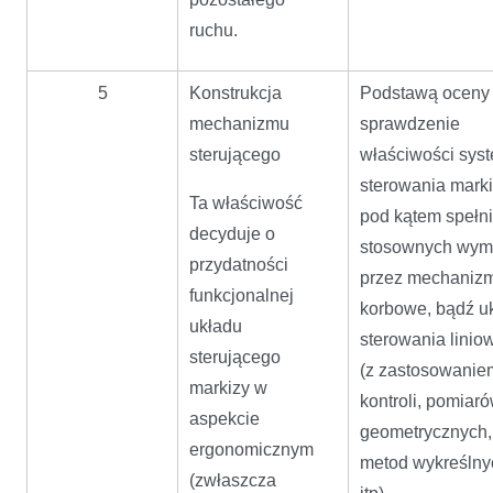
ruchu.
5
Konstrukcja
Podstawą oceny 
mechanizmu
sprawdzenie
sterującego
właściwości sys
sterowania mark
Ta właściwość
pod kątem spełn
decyduje o
stosownych wy
przydatności
przez mechaniz
funkcjonalnej
korbowe, bądź u
układu
sterowania linio
sterującego
(z zastosowanie
markizy w
kontroli, pomiar
aspekcie
geometrycznych,
ergonomicznym
metod wykreślny
(zwłaszcza