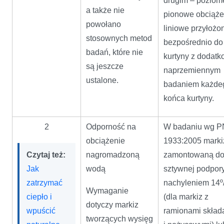
drugim – poziom
a także nie
pionowe obciąże
powołano
liniowe przyłożo
stosownych metod
bezpośrednio do
badań, które nie
kurtyny z dodat
są jeszcze
naprzemiennym
ustalone.
badaniem każde
końca kurtyny.
2
Odporność na
W badaniu wg 
obciążenie
1933:2005 marki
Czytaj też:
nagromadzoną
zamontowaną d
Jak
wodą
sztywnej podpory
zatrzymać
nachyleniem 14º
Wymaganie
ciepło i
(dla markiz z
dotyczy markiz
wpuścić
ramionami skład
tworzących wysięg