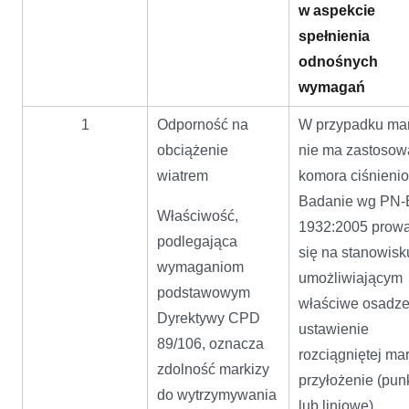
w aspekcie
spełnienia
odnośnych
wymagań
1
Odporność na
W przypadku mar
obciążenie
nie ma zastosow
wiatrem
komora ciśnieni
Badanie wg PN
Właściwość,
1932:2005 prowa
podlegająca
się na stanowisk
wymaganiom
umożliwiającym
podstawowym
właściwe osadze
Dyrektywy CPD
ustawienie
89/106, oznacza
rozciągniętej mar
zdolność markizy
przyłożenie (pu
do wytrzymywania
lub liniowe)