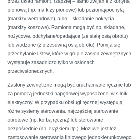
przez układ ramion), rzadziej – samo zwijanie z kurtyną
pionową (np. markizy pionowe) lub poziomą/pochyłą
(markizy werandowe), albo – składanie pokrycia
(markizy koszowe). Ramiona mogą być np. składane,
nożycowe, odchylane/opadające (ze stałą osią obrotu)
lub wodzone (z przesuwną osią obrotu). Pomija się
przechylanie listew, które w grupie zasłon zewnętrznych
występuje zasadniczo tylko w osłonach
przeciwsłonecznych.
Zasłony zewnętrzne mogą być uruchamiane ręcznie lub
za pomocą jednostki napędowej wyposażonej w silnik
elektryczny. W przypadku obsługi ręcznej występują
różne systemy sterowania, najczęściej sterowanie
obrotowe (np. korbą ręczną) lub sterowanie
bezpośrednie (np. drążkiem itp.). Możliwe jest też
zastosowanie sterowania liniowego jednokierunkowego