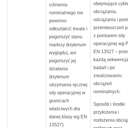
obejmujące cykl
ciśnienia
obciążania,
nominalnego nie
odciążania i po
powinno
przemieszczeń p
odkształcić trwale i
z pomiarem siły
pogorszyć stanu
operacyjnej wg 
markizy (kryterium
EN 13527 – prze
wyglądu), ani
każdą sekwencj
pogorszyć jej
badań i po
działania
zrealizowaniu
(kryterium
obciążeń
utrzymania ręcznej
nominalnych.
siły operacyjnej w
granicach
Sposób i środki
właściwych dla
przyłożenia i
danej klasy wg EN
rozłożenia obcią
13527).