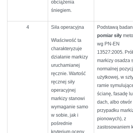
obciążenia
śniegiem.
4
Siła operacyjna
Podstawą badani
pomiar siły
met
Właściwość ta
wg PN-EN
charakteryzuje
13527:2005. Pró
działanie markizy
markizy osadza 
uruchamianej
normalnej pozycj
ręcznie. Wartość
użytkowej, w szt
ręcznej siły
ramie symulując
operacyjnej
ścianę, fasadę l
markizy stanowi
dach, albo otwór
wymaganie samo
przypadku marki
w sobie, jak i
pionowych), z
pośrednie
zastosowaniem k
kryterium oceny