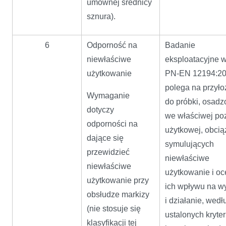
umownej średnicy
sznura).
6
Odporność na
Badanie
niewłaściwe
eksploatacyjne 
użytkowanie
PN-EN 12194:2
polega na przyło
Wymaganie
do próbki, osadz
dotyczy
we właściwej poz
odporności na
użytkowej, obci
dające się
symulujących
przewidzieć
niewłaściwe
niewłaściwe
użytkowanie i oc
użytkowanie przy
ich wpływu na w
obsłudze markizy
i działanie, wedł
(nie stosuje się
ustalonych kryte
klasyfikacji tej