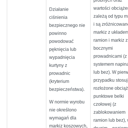
próbnych oraz
wartości obciąże
Działanie
zależą od typu m
ciśnienia
i są zróżnicowan
bezpiecznego nie
markiz z układe
powinno
ramion i markiz z
powodować
bocznymi
pęknięcia lub
prowadnicami (z
wypadnięcia
systemem napin
kurtyny z
lub bez). W pie
prowadnic
przypadku stosuj
(kryterium
rozłożone obcią
bezpieczeństwa).
punktowe belki
W normie wyrobu
czołowej (z
nie określono
zablokowaniem
wymagań dla
ramion lub bez),
markiz koszowych,