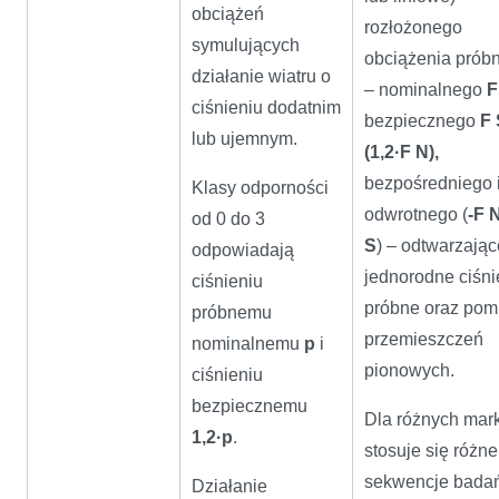
obciążeń
rozłożonego
symulujących
obciążenia prób
działanie wiatru o
– nominalnego
F
ciśnieniu dodatnim
bezpiecznego
F 
lub ujemnym.
(1,2·F N),
bezpośredniego 
Klasy odporności
odwrotnego (
-F N
od 0 do 3
S
) – odtwarzają
odpowiadają
jednorodne ciśni
ciśnieniu
próbne oraz pom
próbnemu
przemieszczeń
nominalnemu
p
i
pionowych.
ciśnieniu
bezpiecznemu
Dla różnych mark
1,2·p
.
stosuje się różne
sekwencje badań
Działanie