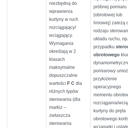
niezbędną do
próbnej pomiaru
wprawienia
(obrotowej lub
kurtyny w ruch
liniowej) zależą 
rozciągający/
rodzaju sterowan
wciągający.
układu ruchu, np
Wymagania
przypadku
stero
określają w 2
obrotowego
klu
klasach
dynamometryczn
maksymalne
pomiarowy umoż
dopuszczalne
przyłożenie
wartości
F C
dla
operacyjnego
różnych typów
momentu obroto
sterowania (dla
rozciągania/wci
markiz –
kurtyny do pręta
zwłaszcza
obrotowego korb
sterowania
wciągarki i ustal