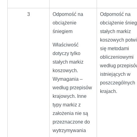
3
Odporność na
Odporność na
obciążenie
obciążenie śnie
śniegiem
stałych markiz
koszowych potwi
Właściwość
się metodami
dotyczy tylko
obliczeniowymi
stałych markiz
według przepisó
koszowych.
istniejących w
Wymagania –
poszczególnych
według przepisów
krajach.
krajowych. Inne
typy markiz z
założenia nie są
przeznaczone do
wytrzymywania