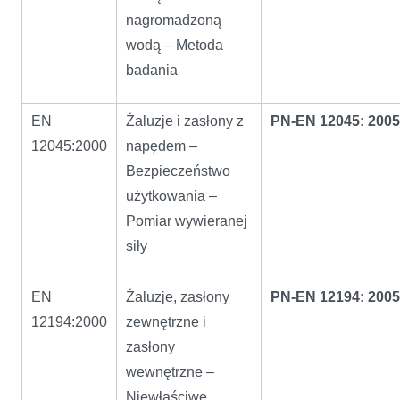
nagromadzoną
wodą – Metoda
badania
EN
Żaluzje i zasłony z
PN-EN 12045: 2005
12045:2000
napędem –
Bezpieczeństwo
użytkowania –
Pomiar wywieranej
siły
EN
Żaluzje, zasłony
PN-EN 12194: 2005
12194:2000
zewnętrzne i
zasłony
wewnętrzne –
Niewłaściwe