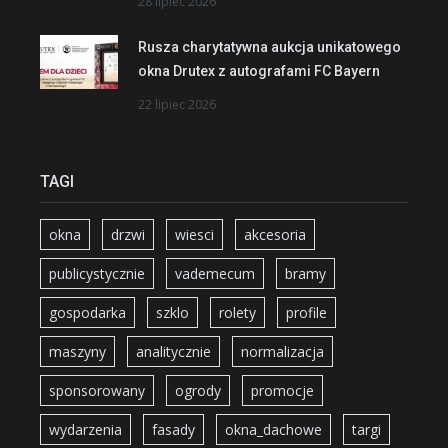
28 lipiec 2026
Rusza charytatywna aukcja unikatowego
okna Drutex z autografami FC Bayern
22 lipiec 2026
TAGI
okna
drzwi
wiesci
akcesoria
publicystycznie
vademecum
bramy
gospodarka
szklo
rolety
profile
maszyny
analitycznie
normalizacja
sponsorowany
ogrody
promocje
wydarzenia
fasady
okna_dachowe
targi