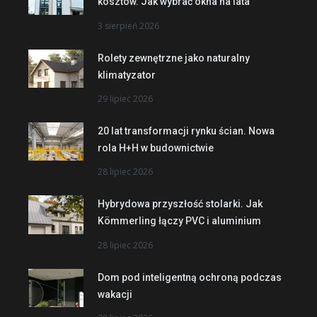
kosztów. Jak wybrać okna na lata
3 sierpień 2026
Rolety zewnętrzne jako naturalny
klimatyzator
29 lipiec 2026
20 lat transformacji rynku ścian. Nowa
rola H+H w budownictwie
28 lipiec 2026
Hybrydowa przyszłość stolarki. Jak
Kömmerling łączy PVC i aluminium
28 lipiec 2026
Dom pod inteligentną ochroną podczas
wakacji