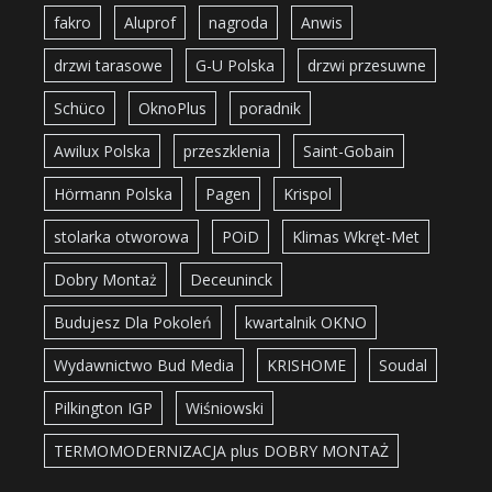
fakro
Aluprof
nagroda
Anwis
drzwi tarasowe
G-U Polska
drzwi przesuwne
Schüco
OknoPlus
poradnik
Awilux Polska
przeszklenia
Saint-Gobain
Hörmann Polska
Pagen
Krispol
stolarka otworowa
POiD
Klimas Wkręt-Met
Dobry Montaż
Deceuninck
Budujesz Dla Pokoleń
kwartalnik OKNO
Wydawnictwo Bud Media
KRISHOME
Soudal
Pilkington IGP
Wiśniowski
TERMOMODERNIZACJA plus DOBRY MONTAŻ